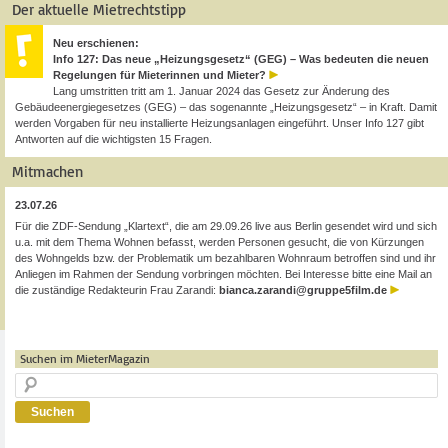
Der aktuelle Mietrechtstipp
Neu erschienen:
Info 127: Das neue „Heizungsgesetz“ (GEG) – Was bedeuten die neuen
Regelungen für Mieterinnen und Mieter?
Lang umstritten tritt am 1. Januar 2024 das Gesetz zur Änderung des
Gebäudeenergiegesetzes (GEG) – das sogenannte „Heizungsgesetz“ – in Kraft. Damit
werden Vorgaben für neu installierte Heizungsanlagen eingeführt. Unser Info 127 gibt
Antworten auf die wichtigsten 15 Fragen.
Mitmachen
23.07.26
Für die ZDF-Sendung „Klartext“, die am 29.09.26 live aus Berlin gesendet wird und sich
u.a. mit dem Thema Wohnen befasst, werden Personen gesucht, die von Kürzungen
des Wohngelds bzw. der Problematik um bezahlbaren Wohnraum betroffen sind und ihr
Anliegen im Rahmen der Sendung vorbringen möchten. Bei Interesse bitte eine Mail an
die zuständige Redakteurin Frau Zarandi:
bianca.zarandi@gruppe5film.de
Suchen im MieterMagazin