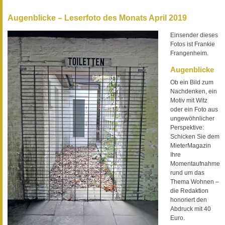
Augenblicke – Leserfoto des Monats April 2019
Einsender dieses
Fotos ist Frankie
Frangenheim.
Augenblicke
Ob ein Bild zum
Nachdenken, ein
Motiv mit Witz
oder ein Foto aus
ungewöhnlicher
Perspektive:
Schicken Sie dem
MieterMagazin
Ihre
Momentaufnahme
rund um das
Thema Wohnen –
die Redaktion
honoriert den
Abdruck mit 40
Euro.