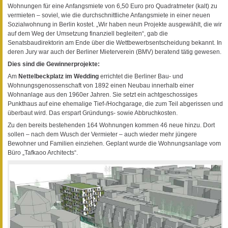
Wohnungen für eine Anfangsmiete von 6,50 Euro pro Quadratmeter (kalt) zu
vermieten – soviel, wie die durchschnittliche Anfangsmiete in einer neuen
Sozialwohnung in Berlin kostet. „Wir haben neun Projekte ausgewählt, die wir
auf dem Weg der Umsetzung finanziell begleiten“, gab die
Senatsbaudirektorin am Ende über die Wettbewerbsentscheidung bekannt. In
deren Jury war auch der Berliner Mieterverein (BMV) beratend tätig gewesen.
Dies sind die Gewinnerprojekte:
Am
Nettelbeckplatz im Wedding
errichtet die Berliner Bau- und
Wohnungsgenossenschaft von 1892 einen Neubau innerhalb einer
Wohnanlage aus den 1960er Jahren. Sie setzt ein achtgeschossiges
Punkthaus auf eine ehemalige Tief-/Hochgarage, die zum Teil abgerissen und
überbaut wird. Das erspart Gründungs- sowie Abbruchkosten.
Zu den bereits bestehenden 164 Wohnungen kommen 46 neue hinzu. Dort
sollen – nach dem Wusch der Vermieter – auch wieder mehr jüngere
Bewohner und Familien einziehen. Geplant wurde die Wohnungsanlage vom
Büro „Tafkaoo Architects“.