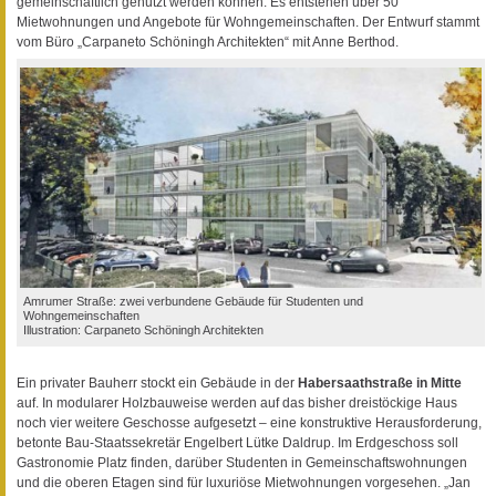
gemeinschaftlich genutzt werden können. Es entstehen über 50
Mietwohnungen und Angebote für Wohngemeinschaften. Der Entwurf stammt
vom Büro „Carpaneto Schöningh Architekten“ mit Anne Berthod.
Amrumer Straße: zwei verbundene Gebäude für Studenten und
Wohngemeinschaften
Illustration: Carpaneto Schöningh Architekten
Ein privater Bauherr stockt ein Gebäude in der
Habersaathstraße in Mitte
auf. In modularer Holzbauweise werden auf das bisher dreistöckige Haus
noch vier weitere Geschosse aufgesetzt – eine konstruktive Herausforderung,
betonte Bau-Staatssekretär Engelbert Lütke Daldrup. Im Erdgeschoss soll
Gastronomie Platz finden, darüber Studenten in Gemeinschaftswohnungen
und die oberen Etagen sind für luxuriöse Mietwohnungen vorgesehen. „Jan