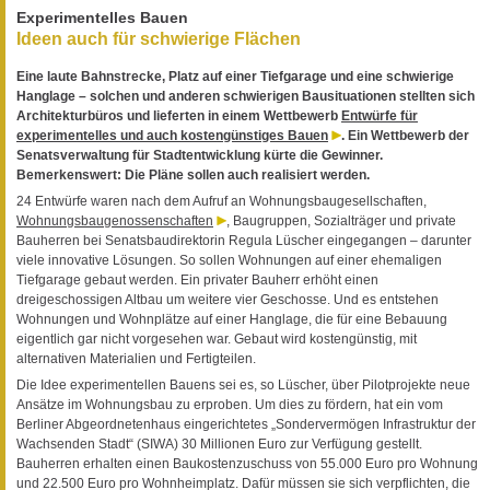
Experimentelles Bauen
Ideen auch für schwierige Flächen
Eine laute Bahnstrecke, Platz auf einer Tiefgarage und eine schwierige
Hanglage – solchen und anderen schwierigen Bausituationen stellten sich
Architekturbüros und lieferten in einem Wettbewerb
Entwürfe für
experimentelles und auch kostengünstiges Bauen
. Ein Wettbewerb der
Senatsverwaltung für Stadtentwicklung kürte die Gewinner.
Bemerkenswert: Die Pläne sollen auch realisiert werden.
24 Entwürfe waren nach dem Aufruf an Wohnungsbaugesellschaften,
Wohnungsbaugenossenschaften
, Baugruppen, Sozialträger und private
Bauherren bei Senatsbaudirektorin Regula Lüscher eingegangen – darunter
viele innovative Lösungen. So sollen Wohnungen auf einer ehemaligen
Tiefgarage gebaut werden. Ein privater Bauherr erhöht einen
dreigeschossigen Altbau um weitere vier Geschosse. Und es entstehen
Wohnungen und Wohnplätze auf einer Hanglage, die für eine Bebauung
eigentlich gar nicht vorgesehen war. Gebaut wird kostengünstig, mit
alternativen Materialien und Fertigteilen.
Die Idee experimentellen Bauens sei es, so Lüscher, über Pilotprojekte neue
Ansätze im Wohnungsbau zu erproben. Um dies zu fördern, hat ein vom
Berliner Abgeordnetenhaus eingerichtetes „Sondervermögen Infrastruktur der
Wachsenden Stadt“ (SIWA) 30 Millionen Euro zur Verfügung gestellt.
Bauherren erhalten einen Baukostenzuschuss von 55.000 Euro pro Wohnung
und 22.500 Euro pro Wohnheimplatz. Dafür müssen sie sich verpflichten, die