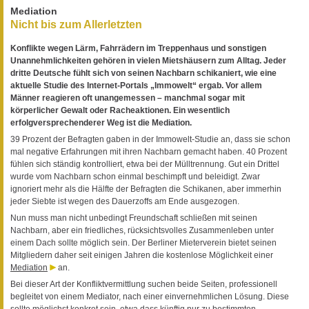
Mediation
Nicht bis zum Allerletzten
Konflikte wegen Lärm, Fahrrädern im Treppenhaus und sonstigen
Unannehmlichkeiten gehören in vielen Mietshäusern zum Alltag. Jeder
dritte Deutsche fühlt sich von seinen Nachbarn schikaniert, wie eine
aktuelle Studie des Internet-Portals „Immowelt“ ergab. Vor allem
Männer reagieren oft unangemessen – manchmal sogar mit
körperlicher Gewalt oder Racheaktionen. Ein wesentlich
erfolgversprechenderer Weg ist die Mediation.
39 Prozent der Befragten gaben in der Immowelt-Studie an, dass sie schon
mal negative Erfahrungen mit ihren Nachbarn gemacht haben. 40 Prozent
fühlen sich ständig kontrolliert, etwa bei der Mülltrennung. Gut ein Drittel
wurde vom Nachbarn schon einmal beschimpft und beleidigt. Zwar
ignoriert mehr als die Hälfte der Befragten die Schikanen, aber immerhin
jeder Siebte ist wegen des Dauerzoffs am Ende ausgezogen.
Nun muss man nicht unbedingt Freundschaft schließen mit seinen
Nachbarn, aber ein friedliches, rücksichtsvolles Zusammenleben unter
einem Dach sollte möglich sein. Der Berliner Mieterverein bietet seinen
Mitgliedern daher seit einigen Jahren die kostenlose Möglichkeit einer
Mediation
an.
Bei dieser Art der Konfliktvermittlung suchen beide Seiten, professionell
begleitet von einem Mediator, nach einer einvernehmlichen Lösung. Diese
sollte möglichst konkret sein, etwa dass künftig nur zu bestimmten