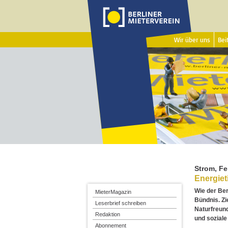
Wir über uns
Beit
Strom, F
Energiet
Wie der Ber
MieterMagazin
Bündnis. Zi
Leserbrief schreiben
Naturfreund
Redaktion
und soziale
Abonnement