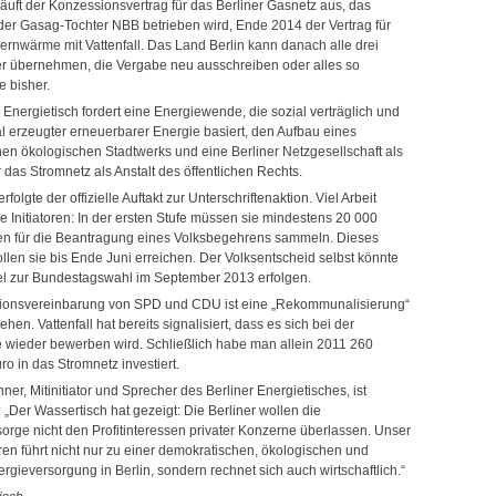
äuft der Konzessionsvertrag für das Berliner Gasnetz aus, das
 der Gasag-Tochter NBB betrieben wird, Ende 2014 der Vertrag für
ernwärme mit Vattenfall. Das Land Berlin kann danach alle drei
r übernehmen, die Vergabe neu ausschreiben oder alles so
e bisher.
 Energietisch fordert eine Energiewende, die sozial verträglich und
al erzeugter erneuerbarer Energie basiert, den Aufbau eines
en ökologischen Stadtwerks und eine Berliner Netzgesellschaft als
r das Stromnetz als Anstalt des öffentlichen Rechts.
folgte der offizielle Auftakt zur Unterschriftenaktion. Viel Arbeit
ie Initiatoren: In der ersten Stufe müssen sie mindestens 20 000
ten für die Beantragung eines Volksbegehrens sammeln. Dieses
llen sie bis Ende Juni erreichen. Der Volksentscheid selbst könnte
el zur Bundestagswahl im September 2013 erfolgen.
itionsvereinbarung von SPD und CDU ist eine „Rekommunalisierung“
ehen. Vattenfall hat bereits signalisiert, dass es sich bei der
wieder bewerben wird. Schließlich habe man allein 2011 260
ro in das Stromnetz investiert.
ner, Mitinitiator und Sprecher des Berliner Energietisches, ist
: „Der Wassertisch hat gezeigt: Die Berliner wollen die
orge nicht den Profitinteressen privater Konzerne überlassen. Unser
en führt nicht nur zu einer demokratischen, ökologischen und
rgieversorgung in Berlin, sondern rechnet sich auch wirtschaftlich.“