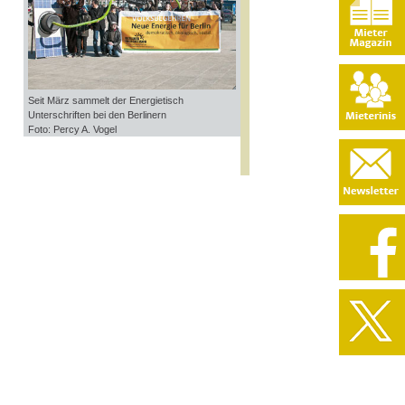
Seit März sammelt der Energietisch
Unterschriften bei den Berlinern
Foto: Percy A. Vogel