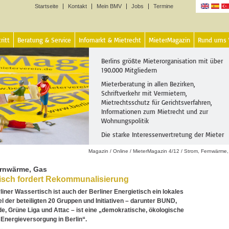
Startseite
Kontakt
Mein BMV
Jobs
Termine
Sprachen
ritt
Beratung & Service
Infomarkt & Mietrecht
MieterMagazin
Rund ums
Berlins größte Mieterorganisation mit über
190.000 Mitgliedern
Mieterberatung in allen Bezirken,
Schriftverkehr mit Vermietern,
Mietrechtsschutz für Gerichtsverfahren,
Informationen zum Mietrecht und zur
Wohnungspolitik
Die starke Interessenvertretung der Mieter
Magazin
/
Online
/
MieterMagazin 4/12
/
Strom, Fernwärme
ernwärme, Gas
isch fordert Rekommunalisierung
liner Wassertisch ist auch der Berliner Energietisch ein lokales
el der beteiligten 20 Gruppen und Initiativen – darunter BUND,
e, Grüne Liga und Attac – ist eine „demokratische, ökologische
 Energieversorgung in Berlin“.