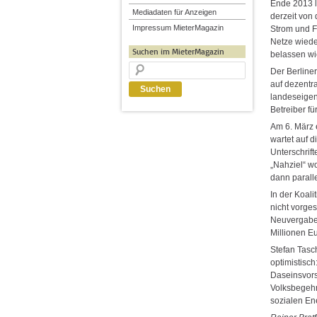
Ende 2013 l
Mediadaten für Anzeigen
derzeit von
Impressum MieterMagazin
Strom und F
Netze wiede
Suchen im MieterMagazin
belassen wi
Der Berliner
auf dezentr
landeseigen
Betreiber fü
Am 6. März er
wartet auf d
Unterschrif
„Nahziel“ wo
dann parall
In der Koal
nicht vorges
Neuvergabe 
Millionen Eu
Stefan Tasch
optimistisch
Daseinsvors
Volksbegehr
sozialen Ene