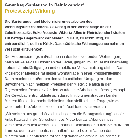
Gewobag-Sanierung in Reinickendorf
Protest zeigt Wirkung
Die Sanierungs- und Modernisierungsarbeiten des
Wohnungsunternehmens Gewobag in der Wohnanlage an der
Zobeltitzstraße, Ecke Auguste-Viktoria-Allee in Reinickendorf stoßen
auf heftige Gegenwehr der Mieter. „Zu laut, zu schmutzig, zu
unfreundlich“, so ihre Kritik. Das städtische Wohnungsunternehmen
versucht einzulenken.
Die Modernisierungsmaßnahmen in den leer stehenden Wohnungen,
beispielsweise das Entkernen der Bäder, gingen im Januar mit übermäßig
hohen Lärmbelästigungen und erheblicher Verschmutzung einher. Das
kritisiert der Mieterbeirat dieser Wohnanlage in einer Pressemitteilung.
Darin moniert er außerdem den unfreundlichen Umgang mit den
Bewohnern. Nach heftigen Protesten der Mieter, die auch in den
Tagesmedien Resonanz fanden, wurden die Arbeiten zunächst gestoppt.
Die Gewobag entschuldigte sich darauf mit Blumensträußen bei den
Mietern für die Unannehmlichkeiten. Nun stellt sich die Frage, wie es
weitergeht. Die Arbeiten sollen am 1. April fortgesetzt werden.
„Wir wehren uns grundsätzlich nicht gegen die Strangsanierung“, erklärt
Anke Kawaschinski, Sprecherin des Mieterbeirats. „Aber es muss
zumindest versucht werden, die enormen Belastungen durch Schmutz und
Lärm so gering wie möglich zu halten“, fordert sie im Namen der
Mieterschaft. Der Mieterbeirat schlägt daher vor, erst ein Haus fertig zu