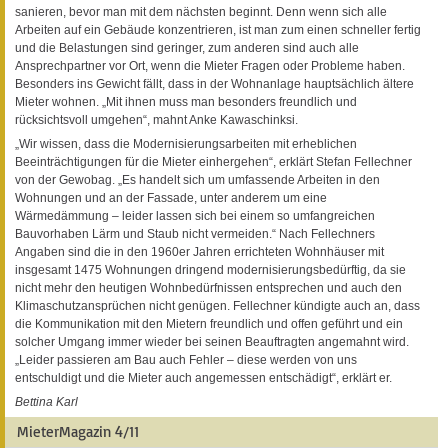
sanieren, bevor man mit dem nächsten beginnt. Denn wenn sich alle
Arbeiten auf ein Gebäude konzentrieren, ist man zum einen schneller fertig
und die Belastungen sind geringer, zum anderen sind auch alle
Ansprechpartner vor Ort, wenn die Mieter Fragen oder Probleme haben.
Besonders ins Gewicht fällt, dass in der Wohnanlage hauptsächlich ältere
Mieter wohnen. „Mit ihnen muss man besonders freundlich und
rücksichtsvoll umgehen“, mahnt Anke Kawaschinksi.
„Wir wissen, dass die Modernisierungsarbeiten mit erheblichen
Beeinträchtigungen für die Mieter einhergehen“, erklärt Stefan Fellechner
von der Gewobag. „Es handelt sich um umfassende Arbeiten in den
Wohnungen und an der Fassade, unter anderem um eine
Wärmedämmung – leider lassen sich bei einem so umfangreichen
Bauvorhaben Lärm und Staub nicht vermeiden.“ Nach Fellechners
Angaben sind die in den 1960er Jahren errichteten Wohnhäuser mit
insgesamt 1475 Wohnungen dringend modernisierungsbedürftig, da sie
nicht mehr den heutigen Wohnbedürfnissen entsprechen und auch den
Klimaschutzansprüchen nicht genügen. Fellechner kündigte auch an, dass
die Kommunikation mit den Mietern freundlich und offen geführt und ein
solcher Umgang immer wieder bei seinen Beauftragten angemahnt wird.
„Leider passieren am Bau auch Fehler – diese werden von uns
entschuldigt und die Mieter auch angemessen entschädigt“, erklärt er.
Bettina Karl
MieterMagazin 4/11