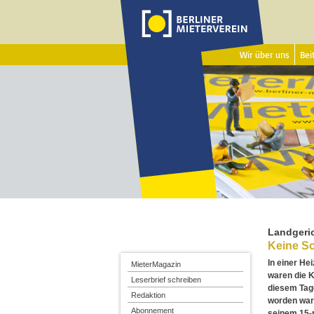
Wir über uns
Beit
Landgeric
Keine Sc
In einer He
MieterMagazin
waren die K
Leserbrief schreiben
diesem Tag
Redaktion
worden ware
Abonnement
seinem 15-