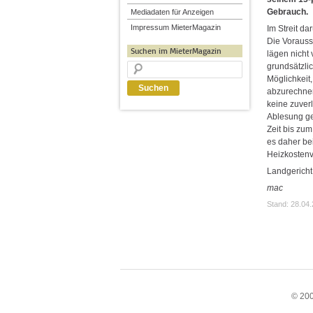
Gebrauch.
Mediadaten für Anzeigen
Impressum MieterMagazin
Im Streit d
Die Vorauss
Suchen im MieterMagazin
lägen nicht
grundsätzli
Möglichkeit
abzurechnen
keine zuverl
Ablesung gem
Zeit bis zu
es daher be
Heizkostenv
Landgericht
mac
Stand: 28.04
© 200