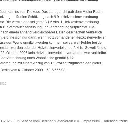
arüber kam es zum Prozess. Das Landgericht gab dem Mieter Recht:
etzungen für eine Schätzung nach § 9 a Heizkostenverordnung
 vor. Die Vermieterin sei gemäß § 6 Abs. 1 Heizkostenverordnung
ch zur Verbrauchserfassung und -abrechnung verpflichtet. Die
, nach einem anhand vergleichbarer Daten geschätzten Verbrauch
, eröffne sich nur dann, wenn trotz vorhandener Heizkostenverteiler
ässigen Werte ermittelt werden konnten, sei es, weil Fehler bei der
acht wurden oder der Heizkostenverteiler de-fekt ist. Soweit für die
m 23. Oktober 2006 kein Heizkostenverteiler vorhanden war, verbleibe
i der Abrechnung nach Wohnfläche gemäß § 12
erordnung mit einem Abzug von 15 Prozent zugunsten der Mieter.
 Berlin vom 6. Oktober 2009 – 63 S 555/08 –
.2010
1-2026 · Ein Service vom Berliner Mieterverein e.V. ·
Impressum
·
Datenschutzerk