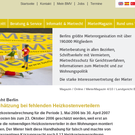
Startseite
Kontakt
Mein BMV
Jobs
Termine
Sprachen
ritt
Beratung & Service
Infomarkt & Mietrecht
MieterMagazin
Rund ums
Berlins größte Mieterorganisation mit über
190.000 Mitgliedern
Mieterberatung in allen Bezirken,
Schriftverkehr mit Vermietern,
Mietrechtsschutz für Gerichtsverfahren,
Informationen zum Mietrecht und zur
Wohnungspolitik
Die starke Interessenvertretung der Mieter
Magazin
/
Online
/
MieterMagazin 4/10
/
Landgericht B
ht Berlin
hätzung bei fehlenden Heizkostenverteilern
izkostenabrechnung für die Periode 1. Mai 2006 bis 30. April 2007
osten bis zum 23. Oktober 2006 geschätzt worden, weil erst an
e die notwendigen Heizkostenverteiler in den Wohnungen montiert
n. Der Mieter hielt diese Handhabung für falsch und machte von
prozentigen Kürzungsrecht nach § 12 Heizkostenverordnung