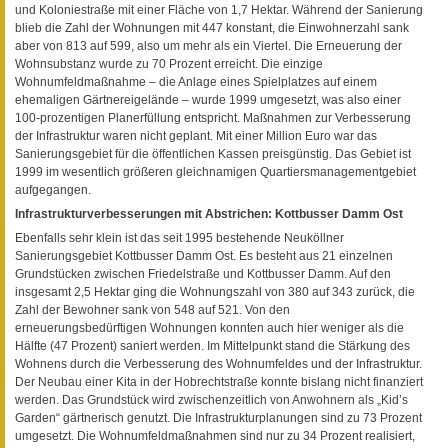
und Koloniestraße mit einer Fläche von 1,7 Hektar. Während der Sanierung
blieb die Zahl der Wohnungen mit 447 konstant, die Einwohnerzahl sank
aber von 813 auf 599, also um mehr als ein Viertel. Die Erneuerung der
Wohnsubstanz wurde zu 70 Prozent erreicht. Die einzige
Wohnumfeldmaßnahme – die Anlage eines Spielplatzes auf einem
ehemaligen Gärtnereigelände – wurde 1999 umgesetzt, was also einer
100-prozentigen Planerfüllung entspricht. Maßnahmen zur Verbesserung
der Infrastruktur waren nicht geplant. Mit einer Million Euro war das
Sanierungsgebiet für die öffentlichen Kassen preisgünstig. Das Gebiet ist
1999 im wesentlich größeren gleichnamigen Quartiersmanagementgebiet
aufgegangen.
Infrastrukturverbesserungen mit Abstrichen: Kottbusser Damm Ost
Ebenfalls sehr klein ist das seit 1995 bestehende Neuköllner
Sanierungsgebiet Kottbusser Damm Ost. Es besteht aus 21 einzelnen
Grundstücken zwischen Friedelstraße und Kottbusser Damm. Auf den
insgesamt 2,5 Hektar ging die Wohnungszahl von 380 auf 343 zurück, die
Zahl der Bewohner sank von 548 auf 521. Von den
erneuerungsbedürftigen Wohnungen konnten auch hier weniger als die
Hälfte (47 Prozent) saniert werden. Im Mittelpunkt stand die Stärkung des
Wohnens durch die Verbesserung des Wohnumfeldes und der Infrastruktur.
Der Neubau einer Kita in der Hobrechtstraße konnte bislang nicht finanziert
werden. Das Grundstück wird zwischenzeitlich von Anwohnern als „Kid’s
Garden“ gärtnerisch genutzt. Die Infrastrukturplanungen sind zu 73 Prozent
umgesetzt. Die Wohnumfeldmaßnahmen sind nur zu 34 Prozent realisiert,