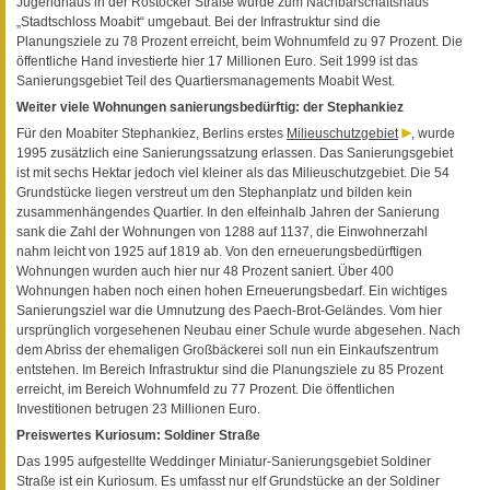
Jugendhaus in der Rostocker Straße wurde zum Nachbarschaftshaus
„Stadtschloss Moabit“ umgebaut. Bei der Infrastruktur sind die
Planungsziele zu 78 Prozent erreicht, beim Wohnumfeld zu 97 Prozent. Die
öffentliche Hand investierte hier 17 Millionen Euro. Seit 1999 ist das
Sanierungsgebiet Teil des Quartiersmanagements Moabit West.
Weiter viele Wohnungen sanierungsbedürftig: der Stephankiez
Für den Moabiter Stephankiez, Berlins erstes
Milieuschutzgebiet
, wurde
1995 zusätzlich eine Sanierungssatzung erlassen. Das Sanierungsgebiet
ist mit sechs Hektar jedoch viel kleiner als das Milieuschutzgebiet. Die 54
Grundstücke liegen verstreut um den Stephanplatz und bilden kein
zusammenhängendes Quartier. In den elfeinhalb Jahren der Sanierung
sank die Zahl der Wohnungen von 1288 auf 1137, die Einwohnerzahl
nahm leicht von 1925 auf 1819 ab. Von den erneuerungsbedürftigen
Wohnungen wurden auch hier nur 48 Prozent saniert. Über 400
Wohnungen haben noch einen hohen Erneuerungsbedarf. Ein wichtiges
Sanierungsziel war die Umnutzung des Paech-Brot-Geländes. Vom hier
ursprünglich vorgesehenen Neubau einer Schule wurde abgesehen. Nach
dem Abriss der ehemaligen Großbäckerei soll nun ein Einkaufszentrum
entstehen. Im Bereich Infrastruktur sind die Planungsziele zu 85 Prozent
erreicht, im Bereich Wohnumfeld zu 77 Prozent. Die öffentlichen
Investitionen betrugen 23 Millionen Euro.
Preiswertes Kuriosum: Soldiner Straße
Das 1995 aufgestellte Weddinger Miniatur-Sanierungsgebiet Soldiner
Straße ist ein Kuriosum. Es umfasst nur elf Grundstücke an der Soldiner