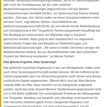
erhöhten Steuerabschreibungsmöglichkeiten, die es im Sanierungsgebiet
gibt, noch die Sozialplanung, bei der unter anderem
Modernisierungsvereinbarungen abgeschlossen und den Mietern
Umsetzwohnungen vermittelt werden, zur Sanierung ihrer Häuser bewegt
werden. „Seit zwei, drei Jahren hatten wir keine Sozialplanverfahren mehr
auf dem Tisch“, sagt Werner Oehlert, Geschäftsführer der
Mieterberatungsgesellschaft ASUM, die vom Bezirk mit der Mieterberatung
und Sozialplanung in den Tiergartener Sanierungsgebieten beauftragt war.
Die Beratung sei insbesondere von Migranten rege in Anspruch
genommen worden, dabei ging es aber hauptsächlich um allgemeine
mietrechtliche Fragen wie zum Beispiel um Mieterhöhungen und
Betriebskostenabrechnungen. „Wir waren in letzter Zeit immer weniger mit
Mieterproblemen befasst, die aus Baumaßnahmen oder dem schlechten
Zustand der Wohnung resultierten“, so Werner Oehlert.
Das gleiche Ergebnis ohne Sanierung?
Die spärlichen baulichen Ergebnisse in den vier Westgebieten hätten wohl
auch ohne Sanierungsrecht erzielt werden können. Mit der Aufhebung der
Sanierungsgebiete nach nur elf beziehungsweise zwölf Jahren wird dieses
unrühmliche Kapitel abgebrochen. Offensichtlich sind die West-Berliner
Gebiete Mitte der 90er Jahre ohnehin nur als Alibigebiete aufgestellt
worden, damit das erste Gesamt-Berliner Stadterneuerungsprogramm nicht
nur in Ost-Berlin stattfindet. Die vordringlichen Probleme der Altbaugebiete
von Tiergarten, Wedding und Neukölln sind allerdings nicht baulicher Art.
Hier herrschen Arbeitslosigkeit, Armut, mangelnde Integration und
zunehmende Gleichgültigkeit. Um dem entgegenzuwirken, hat die