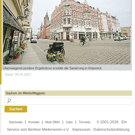
Überwiegend positive Ergebnisse erzielte die Sanierung in Köpenick
Stand: 28.04.2007
Suchen im MieterMagazin
© 2001-2026 · Ein
Startseite
Kontakt
Mein BMV
Jobs
Termine
Service vom Berliner Mieterverein e.V. ·
Impressum
·
Datenschutzerklärung