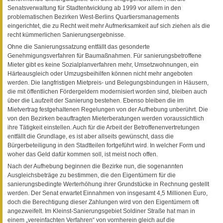
Senatsverwaltung für Stadtentwicklung ab 1999 vor allem in den
problematischen Bezirken West-Berlins Quartiersmanagements
eingerichtet, die zu Recht weit mehr Aufmerksamkeit auf sich ziehen als die
recht kümmerlichen Sanierungsergebnisse.
Ohne die Sanierungssatzung entfällt das gesonderte
Genehmigungsverfahren für Baumaßnahmen. Für sanierungsbetroffene
Mieter gibt es keine Sozialplanverfahren mehr, Umsetzwohnungen, ein
Härteausgleich oder Umzugsbeihilfen können nicht mehr angeboten
werden. Die langfristigen Mietpreis- und Belegungsbindungen in Häusern,
die mit öffentlichen Fördergeldern modernisiert worden sind, bleiben auch
über die Laufzeit der Sanierung bestehen. Ebenso bleiben die im
Mietvertrag festgehaltenen Regelungen von der Aufhebung unberührt. Die
von den Bezirken beauftragten Mieterberatungen werden voraussichtlich
ihre Tätigkeit einstellen. Auch für die Arbeit der Betroffenenvertretungen
entfällt die Grundlage, es ist aber allseits gewünscht, dass die
Bürgerbeteiligung in den Stadtteilen fortgeführt wird. In welcher Form und
woher das Geld dafür kommen soll, ist meist noch offen.
Nach der Aufhebung beginnen die Bezirke nun, die sogenannten
Ausgleichsbeträge zu bestimmen, die den Eigentümern für die
sanierungsbedingte Werterhöhung ihrer Grundstücke in Rechnung gestellt
werden. Der Senat erwartet Einnahmen von insgesamt 4,5 Millionen Euro,
doch die Berechtigung dieser Zahlungen wird von den Eigentümern oft
angezweifelt. Im Kleinst-Sanierungsgebiet Soldiner Straße hat man in
einem „vereinfachten Verfahren“ von vornherein gleich auf die