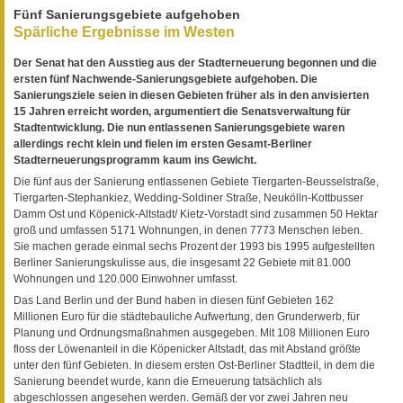
Fünf Sanierungsgebiete aufgehoben
Spärliche Ergebnisse im Westen
Der Senat hat den Ausstieg aus der Stadterneuerung begonnen und die
ersten fünf Nachwende-Sanierungsgebiete aufgehoben. Die
Sanierungsziele seien in diesen Gebieten früher als in den anvisierten
15 Jahren erreicht worden, argumentiert die Senatsverwaltung für
Stadtentwicklung. Die nun entlassenen Sanierungsgebiete waren
allerdings recht klein und fielen im ersten Gesamt-Berliner
Stadterneuerungsprogramm kaum ins Gewicht.
Die fünf aus der Sanierung entlassenen Gebiete Tiergarten-Beusselstraße,
Tiergarten-Stephankiez, Wedding-Soldiner Straße, Neukölln-Kottbusser
Damm Ost und Köpenick-Altstadt/ Kietz-Vorstadt sind zusammen 50 Hektar
groß und umfassen 5171 Wohnungen, in denen 7773 Menschen leben.
Sie machen gerade einmal sechs Prozent der 1993 bis 1995 aufgestellten
Berliner Sanierungskulisse aus, die insgesamt 22 Gebiete mit 81.000
Wohnungen und 120.000 Einwohner umfasst.
Das Land Berlin und der Bund haben in diesen fünf Gebieten 162
Millionen Euro für die städtebauliche Aufwertung, den Grunderwerb, für
Planung und Ordnungsmaßnahmen ausgegeben. Mit 108 Millionen Euro
floss der Löwenanteil in die Köpenicker Altstadt, das mit Abstand größte
unter den fünf Gebieten. In diesem ersten Ost-Berliner Stadtteil, in dem die
Sanierung beendet wurde, kann die Erneuerung tatsächlich als
abgeschlossen angesehen werden. Gemäß der vor zwei Jahren neu