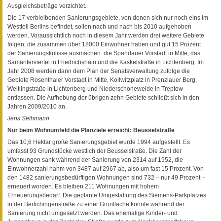
Ausgleichsbeträge verzichtet.
Die 17 verbleibenden Sanierungsgebiete, von denen sich nur noch eins im
Westteil Berlins befindet, sollen nach und nach bis 2010 aufgehoben
werden. Voraussichtlich noch in diesem Jahr werden drei weitere Gebiete
folgen, die zusammen über 18000 Einwohner haben und gut 15 Prozent
der Sanierungskulisse ausmachen: die Spandauer Vorstadt in Mitte, das
Samariterviertel in Friedrichshain und die Kaskelstraße in Lichtenberg. Im
Jahr 2008 werden dann dem Plan der Senatsverwaltung zufolge die
Gebiete Rosenthaler Vorstadt in Mitte, Kollwitzplatz in Prenzlauer Berg,
Weitlingstraße in Lichtenberg und Niederschöneweide in Treptow
entlassen. Die Aufhebung der übrigen zehn Gebiete schließt sich in den
Jahren 2009/2010 an.
Jens Sethmann
Nur beim Wohnumfeld die Planziele erreicht: Beusselstraße
Das 10,6 Hektar große Sanierungsgebiet wurde 1994 aufgestellt. Es
umfasst 93 Grundstücke westlich der Beusselstraße. Die Zahl der
Wohnungen sank während der Sanierung von 2314 auf 1952, die
Einwohnerzahl nahm von 3487 auf 2967 ab, also um fast 15 Prozent. Von
den 1482 sanierungsbedürftigen Wohnungen sind 732 – nur 49 Prozent –
erneuert worden. Es bleiben 211 Wohnungen mit hohem
Erneuerungsbedarf. Die geplante Umgestaltung des Siemens-Parkplatzes
in der Berlichingenstraße zu einer Grünfläche konnte während der
Sanierung nicht umgesetzt werden. Das ehemalige Kinder- und