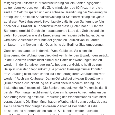
festgelegten Leitsätze zur Stadterneuerung soll ein Sanierungsgebiet
aufgehoben werden, wenn die Ziele mindestens zu 60 Prozent erreicht
sind. Um Geld zu sparen und eine schnelle Beendigung der Sanierung zu
ermöglichen, hatte die Senatsverwaltung für Stadtentwicklung die Quote
auf diesen Wert abgesenkt. Zuvor lag die Latte für den Sanierungserfolg
noch bei 70 Prozent. In Köpenick wurden diese Quoten nach 13 Jahren
Sanierung erreicht. Durch die herausragende Lage des Gebiets und die
vielen Fördergelder war die Erneuerung hier fast ein Selbstläufer. Daher
wird das Gebiet noch vor Ende der geplanten Laufzeit von 15 Jahren
entlassen – ein Novum in der Geschichte der Berliner Stadterneuerung.
Ganz anders dagegen in den vier West-Gebieten. Vor allem die
Erneuerung der Wohnungen blieb dort weit hinter den Erwartungen zurück,
in drei Gebieten konnte nicht einmal die Hälfte der Wohnungen saniert
werden. In der Senatsvorlage zur Aufhebung der Gebiete heißt es zum
Beispiel über den Stephankiez: „Die privaten Hauseigentümer konnten
trotz Beratung nicht ausreichend zur Erneuerung ihrer Gebäude motiviert
werden.“ Auch am Kottbusser Damm Ost wird bei privaten Eigentümern
„zunehmende Zurückhaltung bei Investitionen in Modernisierung und
Instandhaltung“ festgestellt. Die Sanierungsquote von 60 Prozent ist damit
bei den Wohnungen nicht erreicht, aber ein längeres Aufrechterhalten der
Sanierungssatzung hätte die Erneuerung des Wohnbestandes auch nicht
vorangebracht. Die Eigentümer haben offenbar nicht daran geglaubt, dass
sie für sanierte Wohnungen in diesen Vierteln Mieter finden, die die
entsprechend höheren Mieten zahlen. Sie konnten weder durch die