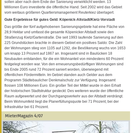
sollen aber nach dem Ende der Sanierung verwirklicht werden. 13
Millionen Euro investierte die öffentliche Hand. Seit 2002 wird das Gebiet
vom weitaus größeren Quartiersmanagement Reuterkiez überlagert.
Gute Ergebnisse für gutes Geld: Köpenick-Altstadt/Kietz-Vorstadt
Das größte der fünf aufgehobenen Sanierungsgebiete hat eine Fläche von
28,9 Hektar und umfasst die gesamte Köpenicker Altstadt sowie den
Straßenzug Kietz/Gartenstraße. Die seit 1993 laufende Sanierung auf den
225 Grundstücken brachte in diesem Gebiet ein positives Saldo: Die Zahl
der Wohnungen stieg von 1105 auf 1292, die Bevölkerung wuchs von 1653
um knapp 13 Prozent auf 1867 an. Insgesamt sind in Baulücken 18
Neubauten entstanden, für die ein Wohnanteil von mindestens 60 Prozent
festgelegt worden war. Von den erneuerungsbedürftigen Wohnungen sind
bis Ende 2005 rund 72 Prozent saniert worden, überwiegend mit
öffentlichen Fördermitteln. Im Gebiet standen auch Gelder aus dem
Programm Städtebaulicher Denkmalschutz zur Verfügung. Insgesamt
flossen 108 Millionen Euro. Ein großer Teil der Mittel wurde in den Erhalt
der historischen Stadtstruktur gesteckt. Des weiteren wurde der öffentliche
Raum aufgewertet und der Durchgangsverkehr aus der Altstadt verdrängt.
Beim Wohnumfeld liegt die Planerfüllungsquote bei 71 Prozent, bei der
Infrastruktur bei 61 Prozent.
MieterMagazin 4/07