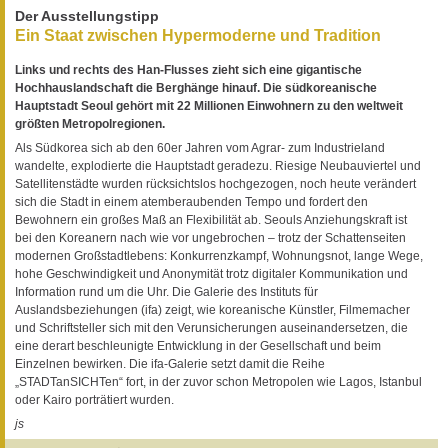
Der Ausstellungstipp
Ein Staat zwischen Hypermoderne und Tradition
Links und rechts des Han-Flusses zieht sich eine gigantische
Hochhauslandschaft die Berghänge hinauf. Die südkoreanische
Hauptstadt Seoul gehört mit 22 Millionen Einwohnern zu den weltweit
größten Metropolregionen.
Als Südkorea sich ab den 60er Jahren vom Agrar- zum Industrieland
wandelte, explodierte die Hauptstadt geradezu. Riesige Neubauviertel und
Satellitenstädte wurden rücksichtslos hochgezogen, noch heute verändert
sich die Stadt in einem atemberaubenden Tempo und fordert den
Bewohnern ein großes Maß an Flexibilität ab. Seouls Anziehungskraft ist
bei den Koreanern nach wie vor ungebrochen – trotz der Schattenseiten
modernen Großstadtlebens: Konkurrenzkampf, Wohnungsnot, lange Wege,
hohe Geschwindigkeit und Anonymität trotz digitaler Kommunikation und
Information rund um die Uhr. Die Galerie des Instituts für
Auslandsbeziehungen (ifa) zeigt, wie koreanische Künstler, Filmemacher
und Schriftsteller sich mit den Verunsicherungen auseinandersetzen, die
eine derart beschleunigte Entwicklung in der Gesellschaft und beim
Einzelnen bewirken. Die ifa-Galerie setzt damit die Reihe
„STADTanSICHTen“ fort, in der zuvor schon Metropolen wie Lagos, Istanbul
oder Kairo porträtiert wurden.
js