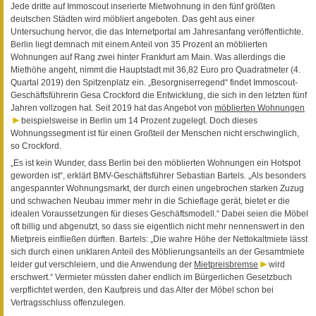
Jede dritte auf Immoscout inserierte Mietwohnung in den fünf größten
deutschen Städten wird möbliert angeboten. Das geht aus einer
Untersuchung hervor, die das Internetportal am Jahresanfang veröffentlichte.
Berlin liegt demnach mit einem Anteil von 35 Prozent an möblierten
Wohnungen auf Rang zwei hinter Frankfurt am Main. Was allerdings die
Miethöhe angeht, nimmt die Hauptstadt mit 36,82 Euro pro Quadratmeter (4.
Quartal 2019) den Spitzenplatz ein. „Besorgniserregend“ findet Immoscout-
Geschäftsführerin Gesa Crockford die Entwicklung, die sich in den letzten fünf
Jahren vollzogen hat. Seit 2019 hat das Angebot von
möblierten Wohnungen
beispielsweise in Berlin um 14 Prozent zugelegt. Doch dieses
Wohnungssegment ist für einen Großteil der Menschen nicht erschwinglich,
so Crockford.
„Es ist kein Wunder, dass Berlin bei den möblierten Wohnungen ein Hotspot
geworden ist“, erklärt BMV-Geschäftsführer Sebastian Bartels. „Als besonders
angespannter Wohnungsmarkt, der durch einen ungebrochen starken Zuzug
und schwachen Neubau immer mehr in die Schieflage gerät, bietet er die
idealen Voraussetzungen für dieses Geschäftsmodell.“ Dabei seien die Möbel
oft billig und abgenutzt, so dass sie eigentlich nicht mehr nennenswert in den
Mietpreis einfließen dürften. Bartels: „Die wahre Höhe der Nettokaltmiete lässt
sich durch einen unklaren Anteil des Möblierungsanteils an der Gesamtmiete
leider gut verschleiern, und die Anwendung der
Mietpreisbremse
wird
erschwert.“ Vermieter müssten daher endlich im Bürgerlichen Gesetzbuch
verpflichtet werden, den Kaufpreis und das Alter der Möbel schon bei
Vertragsschluss offenzulegen.