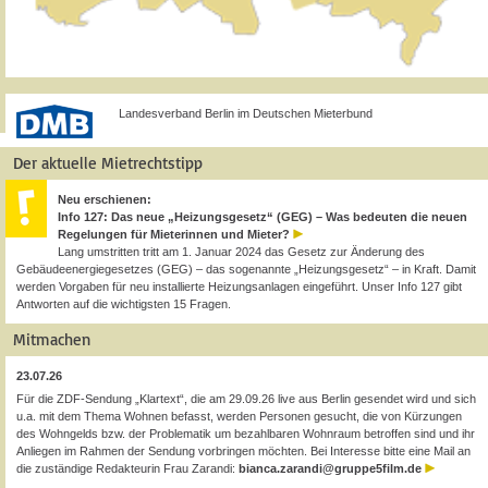
Landesverband Berlin im Deutschen Mieterbund
Der aktuelle Mietrechtstipp
Neu erschienen:
Info 127: Das neue „Heizungsgesetz“ (GEG) – Was bedeuten die neuen
Regelungen für Mieterinnen und Mieter?
Lang umstritten tritt am 1. Januar 2024 das Gesetz zur Änderung des
Gebäudeenergiegesetzes (GEG) – das sogenannte „Heizungsgesetz“ – in Kraft. Damit
werden Vorgaben für neu installierte Heizungsanlagen eingeführt. Unser Info 127 gibt
Antworten auf die wichtigsten 15 Fragen.
Mitmachen
23.07.26
Für die ZDF-Sendung „Klartext“, die am 29.09.26 live aus Berlin gesendet wird und sich
u.a. mit dem Thema Wohnen befasst, werden Personen gesucht, die von Kürzungen
des Wohngelds bzw. der Problematik um bezahlbaren Wohnraum betroffen sind und ihr
Anliegen im Rahmen der Sendung vorbringen möchten. Bei Interesse bitte eine Mail an
die zuständige Redakteurin Frau Zarandi:
bianca.zarandi@gruppe5film.de