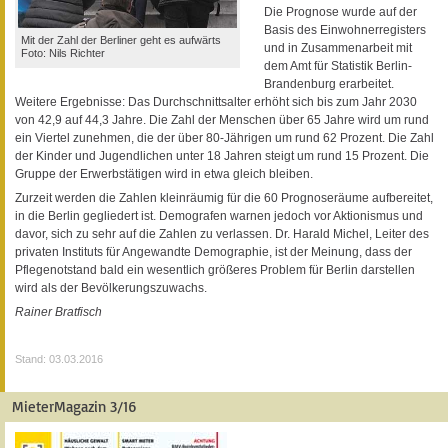
Die Prognose wurde auf der
Basis des Einwohnerregisters
Mit der Zahl der Berliner geht es aufwärts
und in Zusammenarbeit mit
Foto: Nils Richter
dem Amt für Statistik Berlin-
Brandenburg erarbeitet.
Weitere Ergebnisse: Das Durchschnittsalter erhöht sich bis zum Jahr 2030
von 42,9 auf 44,3 Jahre. Die Zahl der Menschen über 65 Jahre wird um rund
ein Viertel zunehmen, die der über 80-Jährigen um rund 62 Prozent. Die Zahl
der Kinder und Jugendlichen unter 18 Jahren steigt um rund 15 Prozent. Die
Gruppe der Erwerbstätigen wird in etwa gleich bleiben.
Zurzeit werden die Zahlen kleinräumig für die 60 Prognoseräume aufbereitet,
in die Berlin gegliedert ist. Demografen warnen jedoch vor Aktionismus und
davor, sich zu sehr auf die Zahlen zu verlassen. Dr. Harald Michel, Leiter des
privaten Instituts für Angewandte Demographie, ist der Meinung, dass der
Pflegenotstand bald ein wesentlich größeres Problem für Berlin darstellen
wird als der Bevölkerungszuwachs.
Rainer Bratfisch
Stand: 03.03.2016
MieterMagazin 3/16