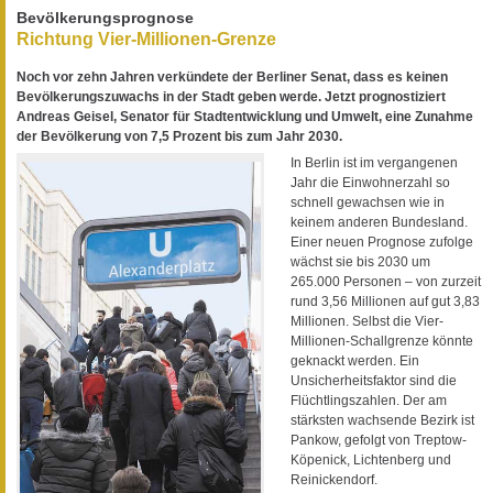
Bevölkerungsprognose
Richtung Vier-Millionen-Grenze
Noch vor zehn Jahren verkündete der Berliner Senat, dass es keinen
Bevölkerungszuwachs in der Stadt geben werde. Jetzt prognostiziert
Andreas Geisel, Senator für Stadtentwicklung und Umwelt, eine Zunahme
der Bevölkerung von 7,5 Prozent bis zum Jahr 2030.
In Berlin ist im vergangenen
Jahr die Einwohnerzahl so
schnell gewachsen wie in
keinem anderen Bundesland.
Einer neuen Prognose zufolge
wächst sie bis 2030 um
265.000 Personen – von zurzeit
rund 3,56 Millionen auf gut 3,83
Millionen. Selbst die Vier-
Millionen-Schallgrenze könnte
geknackt werden. Ein
Unsicherheitsfaktor sind die
Flüchtlingszahlen. Der am
stärksten wachsende Bezirk ist
Pankow, gefolgt von Treptow-
Köpenick, Lichtenberg und
Reinickendorf.