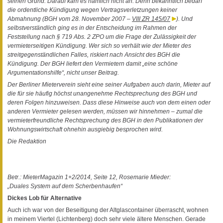
seinen Grund. Darauf kam es nämlich nicht an. Denn bekanntlich bedarf
die ordentliche Kündigung wegen Vertragsverletzungen keiner
Abmahnung (BGH vom 28. November 2007 –
VIII ZR 145/07
). Und
selbstverständlich ging es in der Entscheidung im Rahmen der
Feststellung nach § 719 Abs. 2 ZPO um die Frage der Zulässigkeit der
vermieterseitigen Kündigung. Wer sich so verhält wie der Mieter des
streitgegenständlichen Falles, riskiert nach Ansicht des BGH die
Kündigung. Der BGH liefert den Vermietern damit „eine schöne
Argumentationshilfe“, nicht unser Beitrag.
Der Berliner Mieterverein sieht eine seiner Aufgaben auch darin, Mieter auf
die für sie häufig höchst unangenehme Rechtsprechung des BGH und
deren Folgen hinzuweisen. Dass diese Hinweise auch von dem einen oder
anderen Vermieter gelesen werden, müssen wir hinnehmen – zumal die
vermieterfreundliche Rechtsprechung des BGH in den Publikationen der
Wohnungswirtschaft ohnehin ausgiebig besprochen wird.
Die Redaktion
Betr.: MieterMagazin 1+2/2014, Seite 12, Rosemarie Mieder:
„Duales System auf dem Scherbenhaufen“
Dickes Lob für Alternative
Auch ich war von der Beseitigung der Altglascontainer überrascht, wohnen
in meinem Viertel (Lichtenberg) doch sehr viele ältere Menschen. Gerade