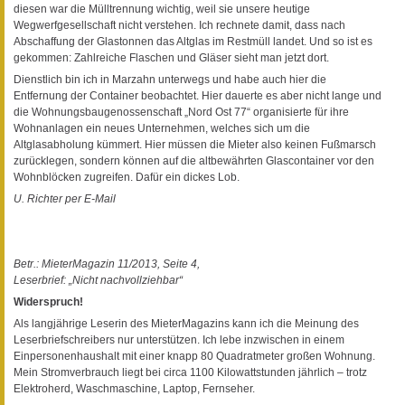
diesen war die Mülltrennung wichtig, weil sie unsere heutige
Wegwerfgesellschaft nicht verstehen. Ich rechnete damit, dass nach
Abschaffung der Glastonnen das Altglas im Restmüll landet. Und so ist es
gekommen: Zahlreiche Flaschen und Gläser sieht man jetzt dort.
Dienstlich bin ich in Marzahn unterwegs und habe auch hier die
Entfernung der Container beobachtet. Hier dauerte es aber nicht lange und
die Wohnungsbaugenossenschaft „Nord Ost 77“ organisierte für ihre
Wohnanlagen ein neues Unternehmen, welches sich um die
Altglasabholung kümmert. Hier müssen die Mieter also keinen Fußmarsch
zurücklegen, sondern können auf die altbewährten Glascontainer vor den
Wohnblöcken zugreifen. Dafür ein dickes Lob.
U. Richter per E-Mail
Betr.: MieterMagazin 11/2013, Seite 4,
Leserbrief: „Nicht nachvollziehbar“
Widerspruch!
Als langjährige Leserin des MieterMagazins kann ich die Meinung des
Leserbriefschreibers nur unterstützen. Ich lebe inzwischen in einem
Einpersonenhaushalt mit einer knapp 80 Quadratmeter großen Wohnung.
Mein Stromverbrauch liegt bei circa 1100 Kilowattstunden jährlich – trotz
Elektroherd, Waschmaschine, Laptop, Fernseher.