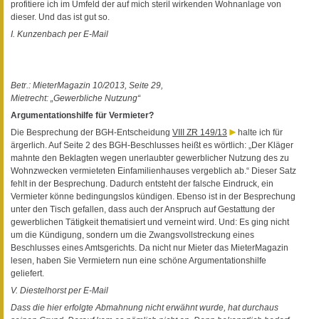
profitiere ich im Umfeld der auf mich steril wirkenden Wohnanlage von
dieser. Und das ist gut so.
I. Kunzenbach per E-Mail
Betr.: MieterMagazin 10/2013, Seite 29,
Mietrecht: „Gewerbliche Nutzung“
Argumentationshilfe für Vermieter?
Die Besprechung der BGH-Entscheidung
VIII ZR 149/13
halte ich für
ärgerlich. Auf Seite 2 des BGH-Beschlusses heißt es wörtlich: „Der Kläger
mahnte den Beklagten wegen unerlaubter gewerblicher Nutzung des zu
Wohnzwecken vermieteten Einfamilienhauses vergeblich ab.“ Dieser Satz
fehlt in der Besprechung. Dadurch entsteht der falsche Eindruck, ein
Vermieter könne bedingungslos kündigen. Ebenso ist in der Besprechung
unter den Tisch gefallen, dass auch der Anspruch auf Gestattung der
gewerblichen Tätigkeit thematisiert und verneint wird. Und: Es ging nicht
um die Kündigung, sondern um die Zwangsvollstreckung eines
Beschlusses eines Amtsgerichts. Da nicht nur Mieter das MieterMagazin
lesen, haben Sie Vermietern nun eine schöne Argumentationshilfe
geliefert.
V. Diestelhorst per E-Mail
Dass die hier erfolgte Abmahnung nicht erwähnt wurde, hat durchaus