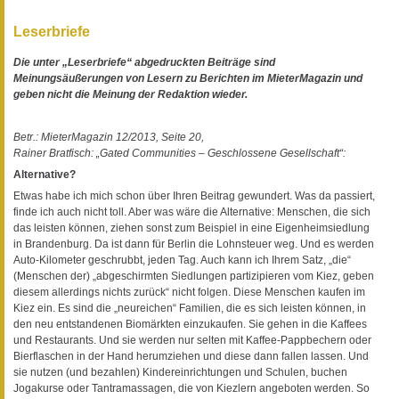
Leserbriefe
Die unter „Leserbriefe“ abgedruckten Beiträge sind
Meinungsäußerungen von Lesern zu Berichten im MieterMagazin und
geben nicht die Meinung der Redaktion wieder.
Betr.: MieterMagazin 12/2013, Seite 20,
Rainer Bratfisch: „Gated Communities – Geschlossene Gesellschaft“:
Alternative?
Etwas habe ich mich schon über Ihren Beitrag gewundert. Was da passiert,
finde ich auch nicht toll. Aber was wäre die Alternative: Menschen, die sich
das leisten können, ziehen sonst zum Beispiel in eine Eigenheimsiedlung
in Brandenburg. Da ist dann für Berlin die Lohnsteuer weg. Und es werden
Auto-Kilometer geschrubbt, jeden Tag. Auch kann ich Ihrem Satz, „die“
(Menschen der) „abgeschirmten Siedlungen partizipieren vom Kiez, geben
diesem allerdings nichts zurück“ nicht folgen. Diese Menschen kaufen im
Kiez ein. Es sind die „neureichen“ Familien, die es sich leisten können, in
den neu entstandenen Biomärkten einzukaufen. Sie gehen in die Kaffees
und Restaurants. Und sie werden nur selten mit Kaffee-Pappbechern oder
Bierflaschen in der Hand herumziehen und diese dann fallen lassen. Und
sie nutzen (und bezahlen) Kindereinrichtungen und Schulen, buchen
Jogakurse oder Tantramassagen, die von Kiezlern angeboten werden. So