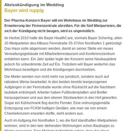
Abrisskündigung im Wedding
Bayer wird ruppig
Der Pharma-Konzern Bayer will ein Wohnhaus im Wedding zur
Erweiterung der Firmenzentrale abreißen. Für die fünf Mietparteien, die
sich der Kündigung nicht beugen, wird es ungemütlich.
Im Herbst 2010 hatte die Bayer HealthCare, vormals Bayer Schering, allen
20 Mietparteien des Altbaus Fennstraße 35-37/Am Nordhafen 1 gekündigt.
Das Haus solle abgerissen werden, damit an seiner Stelle ein neues
Verwaltungsgebäude mit Mitarbeiterrestaurant und Konferenzzentrum
entstehen kann. Ein Jahr später legte der Konzern seine Neubaupläne
jedoch für unbestimmte Zeit auf Eis. Trotzdem will Bayer weiterhin das
Wohnhaus beseitigen und die Kündigungen durchsetzen.
Die Mieter werden nun nicht mehr nur juristisch, sondern auch auf
rabiatere Weise bearbeitet. In den beiden bereits leergezogenen
Aufgängen in der Fennstraße wurde ohne Rücksicht auf die Nachbarn
lautstark entrümpelt. Arbeiter haben Fußbodenplatten und Bretter
herausgerissen und aus den oberen Stockwerken in den Hof geworfen.
Sogar ein Kühlschrank flog durchs Fenster. Eine ordnungsgemäße
Entsorgung von FCKW-haltigen Geräten, wie man sie von einem
Chemiekonzern erwarten dürfte, sieht anders aus.
Auch im Aufgang Am Nordhafen 1, wo die fünf standhaften Mietparteien
wohnen, sind in den leer stehenden Wohnungen schon Bautrupps zu
Werke gegangen. Eine Mieterin befürchtete schon, dass das Haus