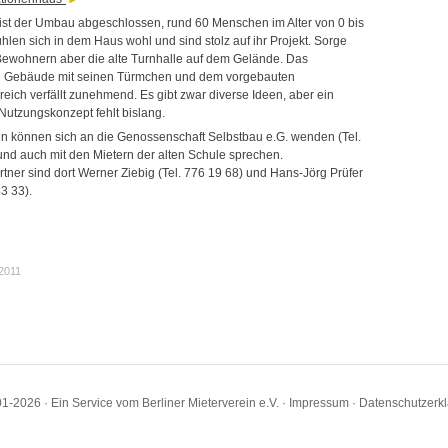
e ist der Umbau abgeschlossen, rund 60 Menschen im Alter von 0 bis
hlen sich in dem Haus wohl und sind stolz auf ihr Projekt. Sorge
ewohnern aber die alte Turnhalle auf dem Gelände. Das
te Gebäude mit seinen Türmchen und dem vorgebauten
eich verfällt zunehmend. Es gibt zwar diverse Ideen, aber ein
Nutzungskonzept fehlt bislang.
en können sich an die Genossenschaft Selbstbau e.G. wenden (Tel.
und auch mit den Mietern der alten Schule sprechen.
tner sind dort Werner Ziebig (Tel. 776 19 68) und Hans-Jörg Prüfer
83 33).
.2011
1-2026 · Ein Service vom Berliner Mieterverein e.V. ·
Impressum
·
Datenschutzerk