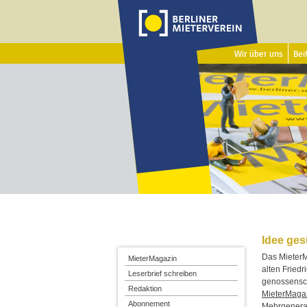
Wir über uns
Beit
Idee ges
Das MieterM
MieterMagazin
alten Fried
Leserbrief schreiben
genossensch
Redaktion
MieterMagaz
Abonnement
Mehrgenera