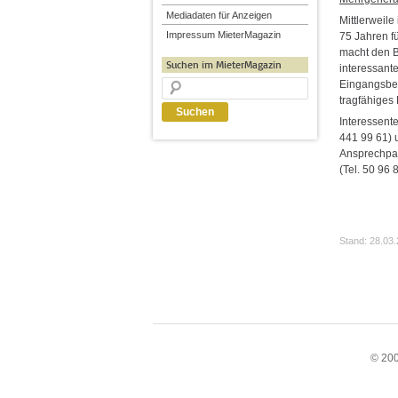
Mediadaten für Anzeigen
Mittlerweil
Impressum MieterMagazin
75 Jahren fü
macht den B
Suchen im MieterMagazin
interessan
Eingangsber
tragfähiges 
Interessent
441 99 61) 
Ansprechpar
(Tel. 50 96 
Stand: 28.03
© 200