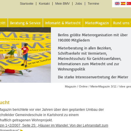
Startseite
Kontakt
Mein BMV
Jobs
Termine
Sprachen
ritt
Beratung & Service
Infomarkt & Mietrecht
MieterMagazin
Rund ums
Berlins größte Mieterorganisation mit über
190.000 Mitgliedern
Mieterberatung in allen Bezirken,
Schriftverkehr mit Vermietern,
Mietrechtsschutz für Gerichtsverfahren,
Informationen zum Mietrecht und zur
Wohnungspolitik
Die starke Interessenvertretung der Mieter
Magazin
/
Online
/
MieterMagazin 3/11
/
Idee ge
ucht
agazin berichtete vor vier Jahren über den geplanten Umbau der
richsfelder Gemeindeschule in Karlshorst zu einem
aftlich getragenen Wohnprojekt.
in 1+2/2007, Seite 25: „Häuser im Wandel: Von der Lehranstalt zum
tionenhaus“