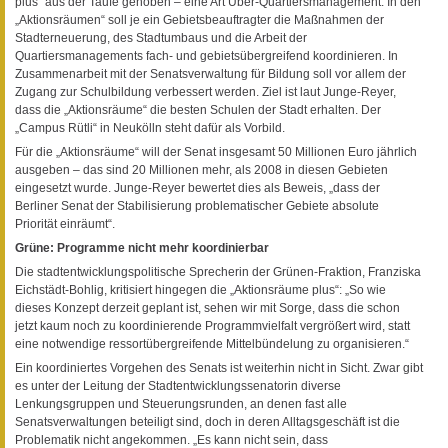
plus“ aus der Taufe gehoben – eine Art Über-Quartiersmanagement. In den
„Aktionsräumen“ soll je ein Gebietsbeauftragter die Maßnahmen der
Stadterneuerung, des Stadtumbaus und die Arbeit der
Quartiersmanagements fach- und gebietsübergreifend koordinieren. In
Zusammenarbeit mit der Senatsverwaltung für Bildung soll vor allem der
Zugang zur Schulbildung verbessert werden. Ziel ist laut Junge-Reyer,
dass die „Aktionsräume“ die besten Schulen der Stadt erhalten. Der
„Campus Rütli“ in Neukölln steht dafür als Vorbild.
Für die „Aktionsräume“ will der Senat insgesamt 50 Millionen Euro jährlich
ausgeben – das sind 20 Millionen mehr, als 2008 in diesen Gebieten
eingesetzt wurde. Junge-Reyer bewertet dies als Beweis, „dass der
Berliner Senat der Stabilisierung problematischer Gebiete absolute
Priorität einräumt“.
Grüne: Programme nicht mehr koordinierbar
Die stadtentwicklungspolitische Sprecherin der Grünen-Fraktion, Franziska
Eichstädt-Bohlig, kritisiert hingegen die „Aktionsräume plus“: „So wie
dieses Konzept derzeit geplant ist, sehen wir mit Sorge, dass die schon
jetzt kaum noch zu koordinierende Programmvielfalt vergrößert wird, statt
eine notwendige ressortübergreifende Mittelbündelung zu organisieren.“
Ein koordiniertes Vorgehen des Senats ist weiterhin nicht in Sicht. Zwar gibt
es unter der Leitung der Stadtentwicklungssenatorin diverse
Lenkungsgruppen und Steuerungsrunden, an denen fast alle
Senatsverwaltungen beteiligt sind, doch in deren Alltagsgeschäft ist die
Problematik nicht angekommen. „Es kann nicht sein, dass