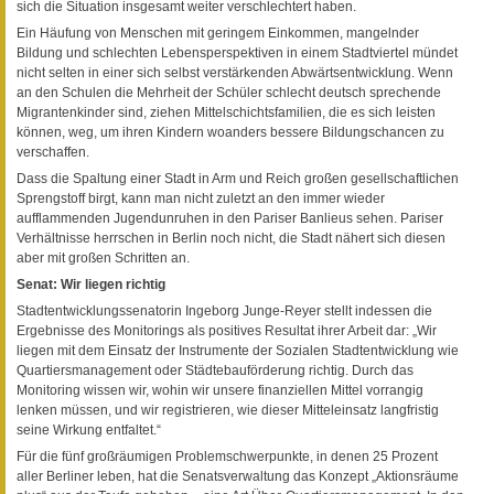
sich die Situation insgesamt weiter verschlechtert haben.
Ein Häufung von Menschen mit geringem Einkommen, mangelnder
Bildung und schlechten Lebensperspektiven in einem Stadtviertel mündet
nicht selten in einer sich selbst verstärkenden Abwärtsentwicklung. Wenn
an den Schulen die Mehrheit der Schüler schlecht deutsch sprechende
Migrantenkinder sind, ziehen Mittelschichtsfamilien, die es sich leisten
können, weg, um ihren Kindern woanders bessere Bildungschancen zu
verschaffen.
Dass die Spaltung einer Stadt in Arm und Reich großen gesellschaftlichen
Sprengstoff birgt, kann man nicht zuletzt an den immer wieder
aufflammenden Jugendunruhen in den Pariser Banlieus sehen. Pariser
Verhältnisse herrschen in Berlin noch nicht, die Stadt nähert sich diesen
aber mit großen Schritten an.
Senat: Wir liegen richtig
Stadtentwicklungssenatorin Ingeborg Junge-Reyer stellt indessen die
Ergebnisse des Monitorings als positives Resultat ihrer Arbeit dar: „Wir
liegen mit dem Einsatz der Instrumente der Sozialen Stadtentwicklung wie
Quartiersmanagement oder Städtebauförderung richtig. Durch das
Monitoring wissen wir, wohin wir unsere finanziellen Mittel vorrangig
lenken müssen, und wir registrieren, wie dieser Mitteleinsatz langfristig
seine Wirkung entfaltet.“
Für die fünf großräumigen Problemschwerpunkte, in denen 25 Prozent
aller Berliner leben, hat die Senatsverwaltung das Konzept „Aktionsräume