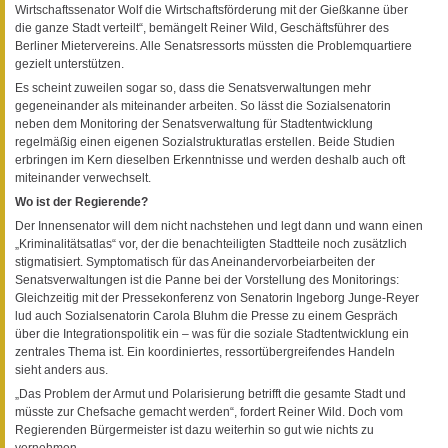
Wirtschaftssenator Wolf die Wirtschaftsförderung mit der Gießkanne über
die ganze Stadt verteilt“, bemängelt Reiner Wild, Geschäftsführer des
Berliner Mietervereins. Alle Senatsressorts müssten die Problemquartiere
gezielt unterstützen.
Es scheint zuweilen sogar so, dass die Senatsverwaltungen mehr
gegeneinander als miteinander arbeiten. So lässt die Sozialsenatorin
neben dem Monitoring der Senatsverwaltung für Stadtentwicklung
regelmäßig einen eigenen Sozialstrukturatlas erstellen. Beide Studien
erbringen im Kern dieselben Erkenntnisse und werden deshalb auch oft
miteinander verwechselt.
Wo ist der Regierende?
Der Innensenator will dem nicht nachstehen und legt dann und wann einen
„Kriminalitätsatlas“ vor, der die benachteiligten Stadtteile noch zusätzlich
stigmatisiert. Symptomatisch für das Aneinandervorbeiarbeiten der
Senatsverwaltungen ist die Panne bei der Vorstellung des Monitorings:
Gleichzeitig mit der Pressekonferenz von Senatorin Ingeborg Junge-Reyer
lud auch Sozialsenatorin Carola Bluhm die Presse zu einem Gespräch
über die Integrationspolitik ein – was für die soziale Stadtentwicklung ein
zentrales Thema ist. Ein koordiniertes, ressortübergreifendes Handeln
sieht anders aus.
„Das Problem der Armut und Polarisierung betrifft die gesamte Stadt und
müsste zur Chefsache gemacht werden“, fordert Reiner Wild. Doch vom
Regierenden Bürgermeister ist dazu weiterhin so gut wie nichts zu
vernehmen.