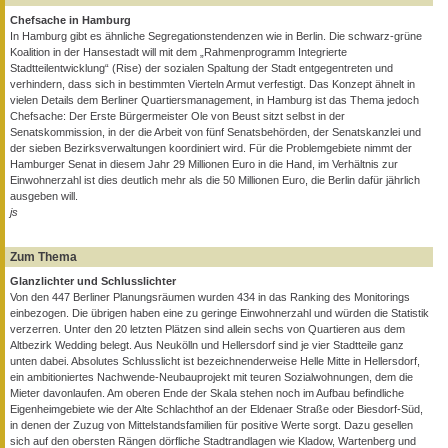
Chefsache in Hamburg
In Hamburg gibt es ähnliche Segregationstendenzen wie in Berlin. Die schwarz-grüne
Koalition in der Hansestadt will mit dem „Rahmenprogramm Integrierte
Stadtteilentwicklung“ (Rise) der sozialen Spaltung der Stadt entgegentreten und
verhindern, dass sich in bestimmten Vierteln Armut verfestigt. Das Konzept ähnelt in
vielen Details dem Berliner Quartiersmanagement, in Hamburg ist das Thema jedoch
Chefsache: Der Erste Bürgermeister Ole von Beust sitzt selbst in der
Senatskommission, in der die Arbeit von fünf Senatsbehörden, der Senatskanzlei und
der sieben Bezirksverwaltungen koordiniert wird. Für die Problemgebiete nimmt der
Hamburger Senat in diesem Jahr 29 Millionen Euro in die Hand, im Verhältnis zur
Einwohnerzahl ist dies deutlich mehr als die 50 Millionen Euro, die Berlin dafür jährlich
ausgeben will.
js
Zum Thema
Glanzlichter und Schlusslichter
Von den 447 Berliner Planungsräumen wurden 434 in das Ranking des Monitorings
einbezogen. Die übrigen haben eine zu geringe Einwohnerzahl und würden die Statistik
verzerren. Unter den 20 letzten Plätzen sind allein sechs von Quartieren aus dem
Altbezirk Wedding belegt. Aus Neukölln und Hellersdorf sind je vier Stadtteile ganz
unten dabei. Absolutes Schlusslicht ist bezeichnenderweise Helle Mitte in Hellersdorf,
ein ambitioniertes Nachwende-Neubauprojekt mit teuren Sozialwohnungen, dem die
Mieter davonlaufen. Am oberen Ende der Skala stehen noch im Aufbau befindliche
Eigenheimgebiete wie der Alte Schlachthof an der Eldenaer Straße oder Biesdorf-Süd,
in denen der Zuzug von Mittelstandsfamilien für positive Werte sorgt. Dazu gesellen
sich auf den obersten Rängen dörfliche Stadtrandlagen wie Kladow, Wartenberg und