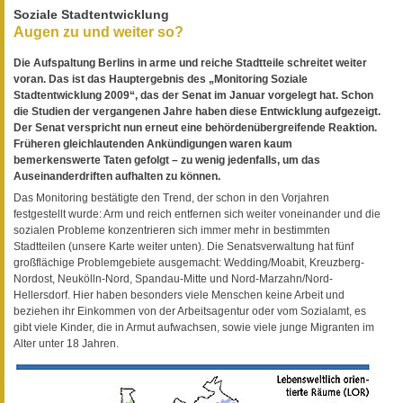
Soziale Stadtentwicklung
Augen zu und weiter so?
Die Aufspaltung Berlins in arme und reiche Stadtteile schreitet weiter
voran. Das ist das Hauptergebnis des „Monitoring Soziale
Stadtentwicklung 2009“, das der Senat im Januar vorgelegt hat. Schon
die Studien der vergangenen Jahre haben diese Entwicklung aufgezeigt.
Der Senat verspricht nun erneut eine behördenübergreifende Reaktion.
Früheren gleichlautenden Ankündigungen waren kaum
bemerkenswerte Taten gefolgt – zu wenig jedenfalls, um das
Auseinanderdriften aufhalten zu können.
Das Monitoring bestätigte den Trend, der schon in den Vorjahren
festgestellt wurde: Arm und reich entfernen sich weiter voneinander und die
sozialen Probleme konzentrieren sich immer mehr in bestimmten
Stadtteilen (unsere Karte weiter unten). Die Senatsverwaltung hat fünf
großflächige Problemgebiete ausgemacht: Wedding/Moabit, Kreuzberg-
Nordost, Neukölln-Nord, Spandau-Mitte und Nord-Marzahn/Nord-
Hellersdorf. Hier haben besonders viele Menschen keine Arbeit und
beziehen ihr Einkommen von der Arbeitsagentur oder vom Sozialamt, es
gibt viele Kinder, die in Armut aufwachsen, sowie viele junge Migranten im
Alter unter 18 Jahren.