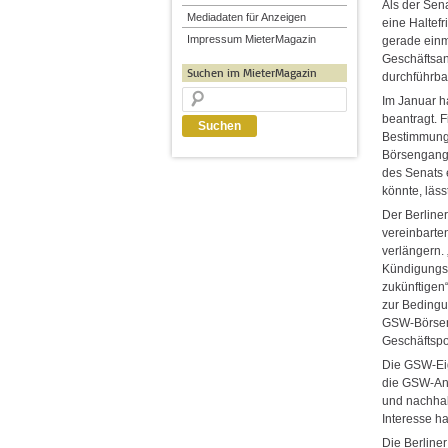
Als der Sen
Mediadaten für Anzeigen
eine Haltef
Impressum MieterMagazin
gerade einm
Geschäftsant
Suchen im MieterMagazin
durchführbar
Im Januar 
beantragt. 
Bestimmunge
Börsengang 
des Senats 
könnte, lässt
Der Berline
vereinbarte
verlängern.
Kündigungss
zukünftigen
zur Beding
GSW-Börseng
Geschäftspo
Die GSW-Eig
die GSW-Ant
und nachhal
Interesse ha
Die Berline