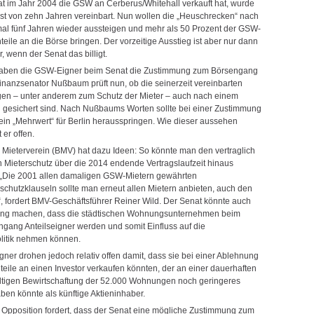
at im Jahr 2004 die GSW an Cerberus/Whitehall verkauft hat, wurde
rist von zehn Jahren vereinbart. Nun wollen die „Heuschrecken“ nach
al fünf Jahren wieder aussteigen und mehr als 50 Prozent der GSW-
eile an die Börse bringen. Der vorzeitige Ausstieg ist aber nur dann
, wenn der Senat das billigt.
haben die GSW-Eigner beim Senat die Zustimmung zum Börsengang
Finanzsenator Nußbaum prüft nun, ob die seinerzeit vereinbarten
n – unter anderem zum Schutz der Mieter – auch nach einem
gesichert sind. Nach Nußbaums Worten sollte bei einer Zustimmung
ein „Mehrwert“ für Berlin herausspringen. Wie dieser aussehen
 er offen.
r Mieterverein (BMV) hat dazu Ideen: So könnte man den vertraglich
n Mieterschutz über die 2014 endende Vertragslaufzeit hinaus
 „Die 2001 allen damaligen GSW-Mietern gewährten
chutzklauseln sollte man erneut allen Mietern anbieten, auch den
“, fordert BMV-Geschäftsführer Reiner Wild. Der Senat könnte auch
ung machen, dass die städtischen Wohnungsunternehmen beim
ang Anteilseigner werden und somit Einfluss auf die
litik nehmen können.
ner drohen jedoch relativ offen damit, dass sie bei einer Ablehnung
eile an einen Investor verkaufen könnten, der an einer dauerhaften
tigen Bewirtschaftung der 52.000 Wohnungen noch geringeres
ben könnte als künftige Aktieninhaber.
r Opposition fordert, dass der Senat eine mögliche Zustimmung zum