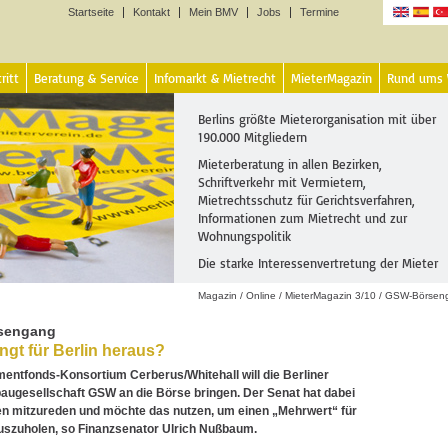
Startseite
Kontakt
Mein BMV
Jobs
Termine
Sprachen
ritt
Beratung & Service
Infomarkt & Mietrecht
MieterMagazin
Rund ums
Berlins größte Mieterorganisation mit über
190.000 Mitgliedern
Mieterberatung in allen Bezirken,
Schriftverkehr mit Vermietern,
Mietrechtsschutz für Gerichtsverfahren,
Informationen zum Mietrecht und zur
Wohnungspolitik
Die starke Interessenvertretung der Mieter
Magazin
/
Online
/
MieterMagazin 3/10
/
GSW-Börsen
sengang
ngt für Berlin heraus?
entfonds-Konsortium Cerberus/Whitehall will die Berliner
ugesellschaft GSW an die Börse bringen. Der Senat hat dabei
en mitzureden und möchte das nutzen, um einen „Mehrwert“ für
uszuholen, so Finanzsenator Ulrich Nußbaum.