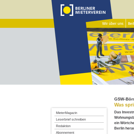
Wir über uns
Beit
GSW-Bör
Was spri
Das Investm
MieterMagazin
Wohnungsba
Leserbrief schreiben
ein Wörtch
Redaktion
Berlin hera
Abonnement