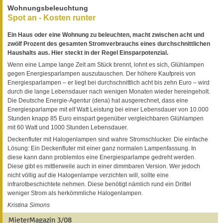
Wohnungsbeleuchtung
Spot an - Kosten runter
Ein Haus oder eine Wohnung zu beleuchten, macht zwischen acht und
zwölf Prozent des gesamten Stromverbrauchs eines durchschnittlichen
Haushalts aus. Hier steckt in der Regel Einsparpotenzial.
Wenn eine Lampe lange Zeit am Stück brennt, lohnt es sich, Glühlampen
gegen Energiesparlampen auszutauschen. Der höhere Kaufpreis von
Energiesparlampen – er liegt bei durchschnittlich acht bis zehn Euro – wird
durch die lange Lebensdauer nach wenigen Monaten wieder hereingeholt.
Die Deutsche Energie-Agentur (dena) hat ausgerechnet, dass eine
Energiesparlampe mit elf Watt Leistung bei einer Lebensdauer von 10.000
Stunden knapp 85 Euro einspart gegenüber vergleichbaren Glühlampen
mit 60 Watt und 1000 Stunden Lebensdauer.
Deckenfluter mit Halogenlampen sind wahre Stromschlucker. Die einfache
Lösung: Ein Deckenfluter mit einer ganz normalen Lampenfassung. In
diese kann dann problemlos eine Energiesparlampe gedreht werden.
Diese gibt es mittlerweile auch in einer dimmbaren Version. Wer jedoch
nicht völlig auf die Halogenlampe verzichten will, sollte eine
infrarotbeschichtete nehmen. Diese benötigt nämlich rund ein Drittel
weniger Strom als herkömmliche Halogenlampen.
Kristina Simons
MieterMagazin 3/08