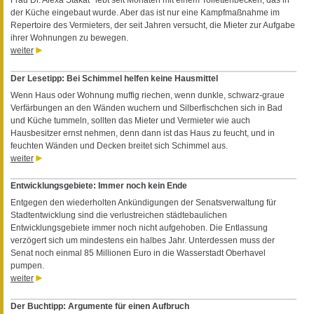
Frau Dr. Alexa Stakat* lebt seit Monaten mit einem Toilettenbecken, das in
der Küche eingebaut wurde. Aber das ist nur eine Kampfmaßnahme im
Repertoire des Vermieters, der seit Jahren versucht, die Mieter zur Aufgabe
ihrer Wohnungen zu bewegen.
weiter
Der Lesetipp: Bei Schimmel helfen keine Hausmittel
Wenn Haus oder Wohnung muffig riechen, wenn dunkle, schwarz-graue
Verfärbungen an den Wänden wuchern und Silberfischchen sich in Bad
und Küche tummeln, sollten das Mieter und Vermieter wie auch
Hausbesitzer ernst nehmen, denn dann ist das Haus zu feucht, und in
feuchten Wänden und Decken breitet sich Schimmel aus.
weiter
Entwicklungsgebiete: Immer noch kein Ende
Entgegen den wiederholten Ankündigungen der Senatsverwaltung für
Stadtentwicklung sind die verlustreichen städtebaulichen
Entwicklungsgebiete immer noch nicht aufgehoben. Die Entlassung
verzögert sich um mindestens ein halbes Jahr. Unterdessen muss der
Senat noch einmal 85 Millionen Euro in die Wasserstadt Oberhavel
pumpen.
weiter
Der Buchtipp: Argumente für einen Aufbruch