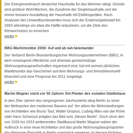
Der Energieverbrauch deutscher Haushalte für das Wohnen steigt. Gründe
sind größere Wohnflächen, die Zunahme der Singlehaushalte und die
immer bessere Ausstattung der Haushalte mit Elektrogeräten. Nach
Analysen des Umweltbundesamtes muss sich der Endenergiebedarf bis
2050 allerdings um etwa die Hälfte reduzieren, um die Ziele des
Klimaschutzes zu erreichen.
weiter
BBU-Marktmonitor 2006: Auf und ab nah beieinander
Der Verband Berlin-Brandenburgischer Wohnungsunternehmen (BBU), in
dem vorwiegend öffentliche und ehemals gemeinnützige
Wohnungsbaugesellschaften organisiert sind, hat mit seinem jährlichen
Marktmonitor das Geschehen auf dem Wohnungs- und Immobilienmarkt
bilanziert und eine Prognose bis 2011 vorgelegt.
weiter
Martin Wagner starb vor 50 Jahren: Ein Pionier des sozialen Städtebaus
In den 20er Jahren des vergangenen Jahrhunderts stieg Berlin zu einer
der Metropolen des modernen Bauens auf. Vor allem die Wohnsiedlungen
von Architekten wie Bruno Taut, Walter Gropius, Ludwig Mies van der Rohe
oder Hans Scharoun prägten das Bild vom „Neuen Berlin“. Doch ohne den
von 1926 bis 1933 amtierenden Stadtbaurat Martin Wagner wären der
Aufbruch in eine neue Architektur und das große Wohnungsbauprogramm
der Weimarer Republik in Berlin unmöglich gewesen. In diesem Frühling