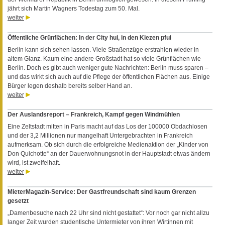
jährt sich Martin Wagners Todestag zum 50. Mal.
weiter
Öffentliche Grünflächen: In der City hui, in den Kiezen pfui
Berlin kann sich sehen lassen. Viele Straßenzüge erstrahlen wieder in
altem Glanz. Kaum eine andere Großstadt hat so viele Grünflächen wie
Berlin. Doch es gibt auch weniger gute Nachrichten: Berlin muss sparen –
und das wirkt sich auch auf die Pflege der öffentlichen Flächen aus. Einige
Bürger legen deshalb bereits selber Hand an.
weiter
Der Auslandsreport – Frankreich, Kampf gegen Windmühlen
Eine Zeltstadt mitten in Paris macht auf das Los der 100000 Obdachlosen
und der 3,2 Millionen nur mangelhaft Untergebrachten in Frankreich
aufmerksam. Ob sich durch die erfolgreiche Medienaktion der „Kinder von
Don Quichotte“ an der Dauerwohnungsnot in der Hauptstadt etwas ändern
wird, ist zweifelhaft.
weiter
MieterMagazin-Service: Der Gastfreundschaft sind kaum Grenzen
gesetzt
„Damenbesuche nach 22 Uhr sind nicht gestattet“: Vor noch gar nicht allzu
langer Zeit wurden studentische Untermieter von ihren Wirtinnen mit