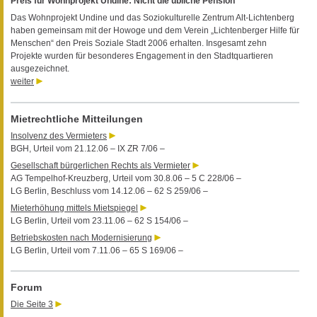
Preis für Wohnprojekt Undine: Nicht die übliche Pension
Das Wohnprojekt Undine und das Soziokulturelle Zentrum Alt-Lichtenberg
haben gemeinsam mit der Howoge und dem Verein „Lichtenberger Hilfe für
Menschen“ den Preis Soziale Stadt 2006 erhalten. Insgesamt zehn
Projekte wurden für besonderes Engagement in den Stadtquartieren
ausgezeichnet.
weiter
Mietrechtliche Mitteilungen
Insolvenz des Vermieters
BGH, Urteil vom 21.12.06 – IX ZR 7/06 –
Gesellschaft bürgerlichen Rechts als Vermieter
AG Tempelhof-Kreuzberg, Urteil vom 30.8.06 – 5 C 228/06 –
LG Berlin, Beschluss vom 14.12.06 – 62 S 259/06 –
Mieterhöhung mittels Mietspiegel
LG Berlin, Urteil vom 23.11.06 – 62 S 154/06 –
Betriebskosten nach Modernisierung
LG Berlin, Urteil vom 7.11.06 – 65 S 169/06 –
Forum
Die Seite 3