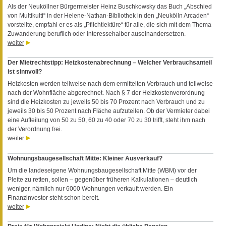
Als der Neuköllner Bürgermeister Heinz Buschkowsky das Buch „Abschied
von Multikulti“ in der Helene-Nathan-Bibliothek in den „Neukölln Arcaden“
vorstellte, empfahl er es als „Pflichtlektüre“ für alle, die sich mit dem Thema
Zuwanderung beruflich oder interessehalber auseinandersetzen.
weiter
Der Mietrechtstipp: Heizkostenabrechnung – Welcher Verbrauchsanteil
ist sinnvoll?
Heizkosten werden teilweise nach dem ermittelten Verbrauch und teilweise
nach der Wohnfläche abgerechnet. Nach § 7 der Heizkostenverordnung
sind die Heizkosten zu jeweils 50 bis 70 Prozent nach Verbrauch und zu
jeweils 30 bis 50 Prozent nach Fläche aufzuteilen. Ob der Vermieter dabei
eine Aufteilung von 50 zu 50, 60 zu 40 oder 70 zu 30 trifft, steht ihm nach
der Verordnung frei.
weiter
Wohnungsbaugesellschaft Mitte: Kleiner Ausverkauf?
Um die landeseigene Wohnungsbaugesellschaft Mitte (WBM) vor der
Pleite zu retten, sollen – gegenüber früheren Kalkulationen – deutlich
weniger, nämlich nur 6000 Wohnungen verkauft werden. Ein
Finanzinvestor steht schon bereit.
weiter