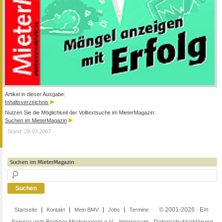
Artikel in dieser Ausgabe:
Inhaltsverzeichnis
Nutzen Sie die Möglichkeit der Volltextsuche im MieterMagazin:
Suchen im MieterMagazin
Stand: 28.03.2007
Suchen im MieterMagazin
© 2001-2026 · Ein
Startseite
Kontakt
Mein BMV
Jobs
Termine
Service vom Berliner Mieterverein e.V. ·
Impressum
·
Datenschutzerklärung