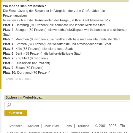
Wo lebt es sich am besten?
Die Einschätzung der Bewohner im Vergleich der zehn Großstädte (die
Prozentangaben
beziehen sich auf die Ja-Antworten der Frage „Ist Ihre Stadt lebenswert?“):
Platz 1:
Hamburg (91 Prozent); die schönste und lebenswerteste Stadt
Platz 2:
Stuttgart (89 Prozent); die wirtschaftskräftigste, wohlhabendste und sicherste
Stadt
Platz 3:
München (88 Prozent); die gastfreundlichste und freizeitattraktivste Stadt
Platz 4:
Bremen (87 Prozent); die weltoffenste und atmosphärischste Stadt
Platz 5:
Köln (86 Prozent); die toleranteste Stadt
Platz 6:
Berlin (85 Prozent); die kulturvielfältigste Stadt
Platz 7:
Frankfurt (83 Prozent)
Platz 8:
Düsseldorf (82 Prozent)
Platz 9:
Essen (80 Prozent)
Platz 10:
Dortmund (70 Prozent)
Stand: 28.03.2006
Suchen im MieterMagazin
© 2001-2026 · Ein
Startseite
Kontakt
Mein BMV
Jobs
Termine