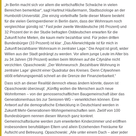
„In Berlin macht sich vor allem die wirtschaftliche Schwäche in vielen
Bereichen bemerkbar“, sagt Hartmut Häußermann, Stadtsoziologe an der
Humboldt-Universität. „Die einzig vorteilhafte Seite dieser Misere besteht
für die vielen Geringverdiener in Berlin darin, dass der Wohnraum noch
vergleichbar günstig ist.“ Fast jeder zweite Westdeutsche (46 Prozent) und
32 Prozent der in der Studie befragten Ostdeutschen erwarten für die
Zukunft hohe Mieten, die kaum mehr bezahlbar sind. Für jeden dritten
Bundesbürger (33 Prozent) ist klar: „Das Allerwichtigste ist für mich in
Zukunft bezahlbarer Wohnraum in zentraler Lage.“ Die Angst ist groß, wider
Willen aus der Stadt gedrängt zu werden. Vor allem junge Leute im Alter bis
zu 34 Jahren (39 Prozent) wollen beim Wohnen auf die Citynähe nicht
verzichten. Opaschowski: „Der Wohnwunsch ‚Bezahlbare Wohnung in
zentraler Lage‘ gleicht einer Quadratur des Kreises. Denn Citywohnen
stößt erfahrungsgemäß schnell an die Grenze der Finanzierbarkeit.“
Dass sich an dieser Realität dennoch etwas ändern könnte, davon ist
Opaschowski überzeugt: „Künftig wollen die Menschen auch neue
Wohnformen – von der genossenschaftlichen Baugemeinschaft über das
Generationenhaus bis zur Senioren-WG – verwirklichen können. Eine
Antwort auf die demografische Entwicklung in Deutschland werden in
Zukunft Mehr-Generationen-Wohngemeinschaften sein. Zwölf von 100
Bundesbürgern nennen diesen Wunsch ganz konkret.
Gemeinschaftsräume werden zum erweiterten Kinderzimmer und eröffnen
insbesondere berufstätigen Eltern und allein Erziehenden Freiräume für
Aufsicht und Betreuung. Opaschowski: „Alle unter einem Dach – aber jeder