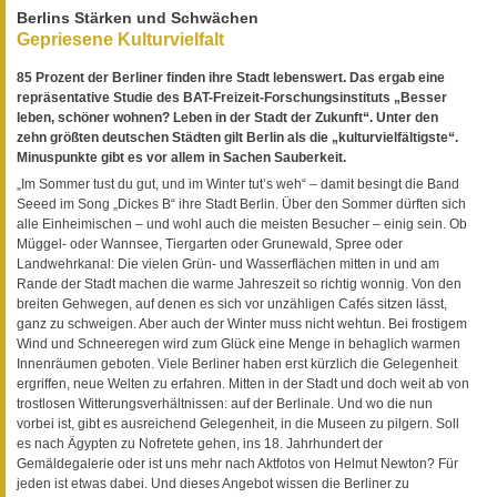
Berlins Stärken und Schwächen
Gepriesene Kulturvielfalt
85 Prozent der Berliner finden ihre Stadt lebenswert. Das ergab eine
repräsentative Studie des BAT-Freizeit-Forschungsinstituts „Besser
leben, schöner wohnen? Leben in der Stadt der Zukunft“. Unter den
zehn größten deutschen Städten gilt Berlin als die „kulturvielfältigste“.
Minuspunkte gibt es vor allem in Sachen Sauberkeit.
„Im Sommer tust du gut, und im Winter tut’s weh“ – damit besingt die Band
Seeed im Song „Dickes B“ ihre Stadt Berlin. Über den Sommer dürften sich
alle Einheimischen – und wohl auch die meisten Besucher – einig sein. Ob
Müggel- oder Wannsee, Tiergarten oder Grunewald, Spree oder
Landwehrkanal: Die vielen Grün- und Wasserflächen mitten in und am
Rande der Stadt machen die warme Jahreszeit so richtig wonnig. Von den
breiten Gehwegen, auf denen es sich vor unzähligen Cafés sitzen lässt,
ganz zu schweigen. Aber auch der Winter muss nicht wehtun. Bei frostigem
Wind und Schneeregen wird zum Glück eine Menge in behaglich warmen
Innenräumen geboten. Viele Berliner haben erst kürzlich die Gelegenheit
ergriffen, neue Welten zu erfahren. Mitten in der Stadt und doch weit ab von
trostlosen Witterungsverhältnissen: auf der Berlinale. Und wo die nun
vorbei ist, gibt es ausreichend Gelegenheit, in die Museen zu pilgern. Soll
es nach Ägypten zu Nofretete gehen, ins 18. Jahrhundert der
Gemäldegalerie oder ist uns mehr nach Aktfotos von Helmut Newton? Für
jeden ist etwas dabei. Und dieses Angebot wissen die Berliner zu