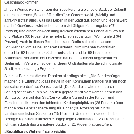
Geschmack kommen.
„In den Wunschvorstellungen der Bevölkerung gleicht die Stadt der Zukunft
einem modernen ‚Sesam-öffne-dich'“, so Opaschowski. „Wichtig und
attraktiv ist fast alles, was das Leben in der Stadt gut, schön und lebenswert
macht.“ Gewünscht wird neben einem vielfältigen Kulturangebot (67
Prozent) und einem abwechslungsreichen öffentlichen Leben auf Straßen
und Plätzen (66 Prozent) eine hohe Erlebnisqualität im Wohnumfeld (64
Prozent). Auch in diesen Bereichen kann Berlin sich sehen lassen.
Schwieriger wird es bei anderen Faktoren: Zum urbanen Wohlfühlen
gehört für 62 Prozent das Sicherheitsgefühl und für 68 Prozent die
Sauberkeit. Vor allem bei Letzterem hat Berlin schlecht abgeschnitten.
Berlin gilt im Vergleich zu den anderen Großstädten als die schmutzigste
Stadt, so das traurige Ergebnis.
Allein ist Berlin mit diesem Problem allerdings nicht: „Die Bundesbürger
machen die Erfahrung, dass heute in den Kommunen Mängel fast nur noch
verwaltet werden“, so Opaschowski. „Das Stadtbild wird mehr durch
Schlaglöcher als durch Neubauten geprägt.“ Kritisiert werden neben den
Schlaglöchern auf den Straßen vor allem Mängel in der Kinder- und
Familienpolitik – von den fehlenden Kinderspielplätzen (26 Prozent) über
mangelnde Ganztagsbetreuung für Kinder (26 Prozent) bis hin zu
familienfeindlichen Strukturen (15 Prozent). Und mehr als jeder fünfte
Befragte registriert mittlerweile ungepflegte Grünanlagen (23 Prozent) und
fühlt sich durch das unsaubere Stadtbild (21 Prozent) abgestoßen.
„Bezahlbares Wohnen“ ganz wichtig