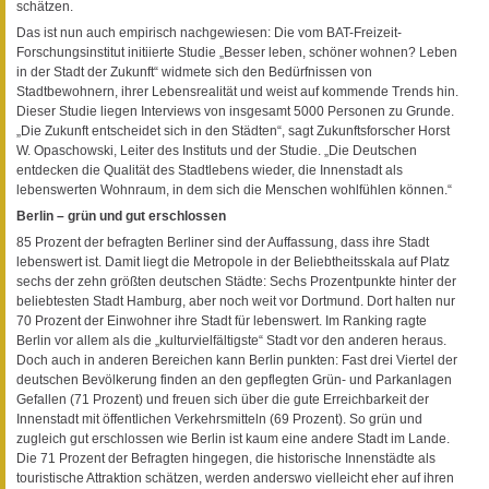
schätzen.
Das ist nun auch empirisch nachgewiesen: Die vom BAT-Freizeit-
Forschungsinstitut initiierte Studie „Besser leben, schöner wohnen? Leben
in der Stadt der Zukunft“ widmete sich den Bedürfnissen von
Stadtbewohnern, ihrer Lebensrealität und weist auf kommende Trends hin.
Dieser Studie liegen Interviews von insgesamt 5000 Personen zu Grunde.
„Die Zukunft entscheidet sich in den Städten“, sagt Zukunftsforscher Horst
W. Opaschowski, Leiter des Instituts und der Studie. „Die Deutschen
entdecken die Qualität des Stadtlebens wieder, die Innenstadt als
lebenswerten Wohnraum, in dem sich die Menschen wohlfühlen können.“
Berlin – grün und gut erschlossen
85 Prozent der befragten Berliner sind der Auffassung, dass ihre Stadt
lebenswert ist. Damit liegt die Metropole in der Beliebtheitsskala auf Platz
sechs der zehn größten deutschen Städte: Sechs Prozentpunkte hinter der
beliebtesten Stadt Hamburg, aber noch weit vor Dortmund. Dort halten nur
70 Prozent der Einwohner ihre Stadt für lebenswert. Im Ranking ragte
Berlin vor allem als die „kulturvielfältigste“ Stadt vor den anderen heraus.
Doch auch in anderen Bereichen kann Berlin punkten: Fast drei Viertel der
deutschen Bevölkerung finden an den gepflegten Grün- und Parkanlagen
Gefallen (71 Prozent) und freuen sich über die gute Erreichbarkeit der
Innenstadt mit öffentlichen Verkehrsmitteln (69 Prozent). So grün und
zugleich gut erschlossen wie Berlin ist kaum eine andere Stadt im Lande.
Die 71 Prozent der Befragten hingegen, die historische Innenstädte als
touristische Attraktion schätzen, werden anderswo vielleicht eher auf ihren