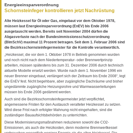
Energieeinsparverordnung
Schornsteinfeger kontrollieren jetzt Nachrüstung
Alte Heizkessel für Öl oder Gas, eingebaut vor dem Oktober 1978,
müssen laut Energieeinsparverordnung (EnEV) bis Ende 2006
ausgetauscht werden. Bereits seit November 2004 dürfen die
Abgasverluste nach der Bundesimmissionsschutzverordnung
(BImSchV) maximal 11 Prozent betragen. Seit dem 1. Februar 2006 sind
die Bezirksschornsteinfegermeister für die Kontrolle verantwortlich.
„Heizkessel, die vor dem 1. Oktober 1978 in Betrieb genommen wurden
und noch nicht nach dem Niedertemperatur- oder Brennwertprinzip
arbeiten, müssen spätestens bis zum 31. Dezember 2006 durch technisch
aktuelle Modelle ersetzt werden. Wurde nach dem 1. November 1996 ein
neuer Brenner eingebaut, verlängert sich der Zeitraum bis Ende 2008“, legt
die EnEV fest. Nicht begehbare, aber zugängliche Dachräume und bisher
ungedämmte zugängliche Heizungsrohre und Warmwasserleitungen
müssen bis Ende 2006 gedämmt werden.
Auch sind die Bezirksschornsteinfegermeister jetzt verpflichtet,
angemessene Fristen für den Austausch veralteter Heizkessel zu setzen.
Wird diese Frist nach erfolgter Mahnung nicht eingehalten, sind die
zuständigen Bauaufsichtsbehörden zu unterrichten.
Diese Modernisierungsmaßnahmen reduzieren sowohl die CO2-
Emissionen, als auch die Heizkosten, denn moderne Brennwertkessel
verbrauchen wesentlich weniger Energie als die alten Heizkessel. Die