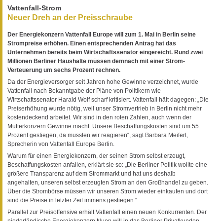
Vattenfall-Strom
Neuer Dreh an der Preisschraube
Der Energiekonzern Vattenfall Europe will zum 1. Mai in Berlin seine
Strompreise erhöhen. Einen entsprechenden Antrag hat das
Unternehmen bereits beim Wirtschaftssenator eingereicht. Rund zwei
Millionen Berliner Haushalte müssen demnach mit einer Strom-
Verteuerung um sechs Prozent rechnen.
Da der Energieversorger seit Jahren hohe Gewinne verzeichnet, wurde
Vattenfall nach Bekanntgabe der Pläne von Politikern wie
Wirtschaftssenator Harald Wolf scharf kritisiert. Vattenfall hält dagegen: „Die
Preiserhöhung wurde nötig, weil unser Stromvertrieb in Berlin nicht mehr
kostendeckend arbeitet. Wir sind in den roten Zahlen, auch wenn der
Mutterkonzern Gewinne macht. Unsere Beschaffungskosten sind um 55
Prozent gestiegen, da mussten wir reagieren“, sagt Barbara Meifert,
Sprecherin von Vattenfall Europe Berlin.
Warum für einen Energiekonzern, der seinen Strom selbst erzeugt,
Beschaffungskosten anfallen, erklärt sie so: „Die Berliner Politik wollte eine
größere Transparenz auf dem Strommarkt und hat uns deshalb
angehalten, unseren selbst erzeugten Strom an den Großhandel zu geben.
Über die Strombörse müssen wir unseren Strom wieder einkaufen und dort
sind die Preise in letzter Zeit immens gestiegen.“
Parallel zur Preisoffensive erhält Vattenfall einen neuen Konkurrenten. Der
niederländische Energiekonzern Nuon will in das Berliner Privatkunden-