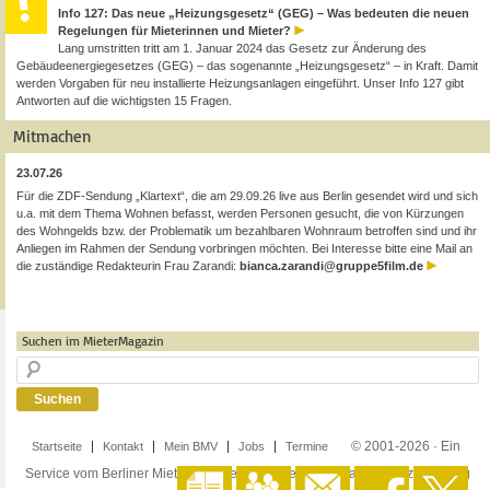
Info 127: Das neue „Heizungsgesetz“ (GEG) – Was bedeuten die neuen
Regelungen für Mieterinnen und Mieter?
Lang umstritten tritt am 1. Januar 2024 das Gesetz zur Änderung des
Gebäudeenergiegesetzes (GEG) – das sogenannte „Heizungsgesetz“ – in Kraft. Damit
werden Vorgaben für neu installierte Heizungsanlagen eingeführt. Unser Info 127 gibt
Antworten auf die wichtigsten 15 Fragen.
Mitmachen
23.07.26
Für die ZDF-Sendung „Klartext“, die am 29.09.26 live aus Berlin gesendet wird und sich
u.a. mit dem Thema Wohnen befasst, werden Personen gesucht, die von Kürzungen
des Wohngelds bzw. der Problematik um bezahlbaren Wohnraum betroffen sind und ihr
Anliegen im Rahmen der Sendung vorbringen möchten. Bei Interesse bitte eine Mail an
die zuständige Redakteurin Frau Zarandi:
bianca.zarandi@gruppe5film.de
Suchen im MieterMagazin
© 2001-2026 · Ein
Startseite
Kontakt
Mein BMV
Jobs
Termine
Service vom Berliner Mieterverein e.V. ·
Impressum
·
Datenschutzerklärung