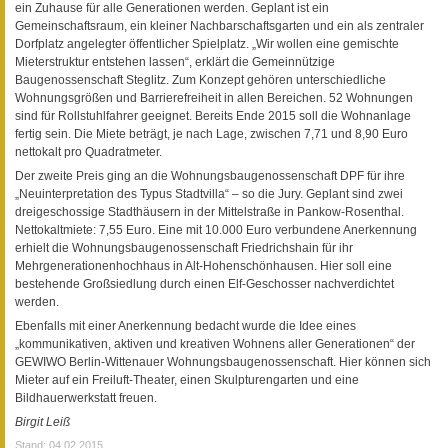
ein Zuhause für alle Generationen werden. Geplant ist ein
Gemeinschaftsraum, ein kleiner Nachbarschaftsgarten und ein als zentraler
Dorfplatz angelegter öffentlicher Spielplatz. „Wir wollen eine gemischte
Mieterstruktur entstehen lassen“, erklärt die Gemeinnützige
Baugenossenschaft Steglitz. Zum Konzept gehören unterschiedliche
Wohnungsgrößen und Barrierefreiheit in allen Bereichen. 52 Wohnungen
sind für Rollstuhlfahrer geeignet. Bereits Ende 2015 soll die Wohnanlage
fertig sein. Die Miete beträgt, je nach Lage, zwischen 7,71 und 8,90 Euro
nettokalt pro Quadratmeter.
Der zweite Preis ging an die Wohnungsbaugenossenschaft DPF für ihre
„Neuinterpretation des Typus Stadtvilla“ – so die Jury. Geplant sind zwei
dreigeschossige Stadthäusern in der Mittelstraße in Pankow-Rosenthal.
Nettokaltmiete: 7,55 Euro. Eine mit 10.000 Euro verbundene Anerkennung
erhielt die Wohnungsbaugenossenschaft Friedrichshain für ihr
Mehrgenerationenhochhaus in Alt-Hohenschönhausen. Hier soll eine
bestehende Großsiedlung durch einen Elf-Geschosser nachverdichtet
werden.
Ebenfalls mit einer Anerkennung bedacht wurde die Idee eines
„kommunikativen, aktiven und kreativen Wohnens aller Generationen“ der
GEWIWO Berlin-Wittenauer Wohnungsbaugenossenschaft. Hier können sich
Mieter auf ein Freiluft-Theater, einen Skulpturengarten und eine
Bildhauerwerkstatt freuen.
Birgit Leiß
Stand: 04.02.2015