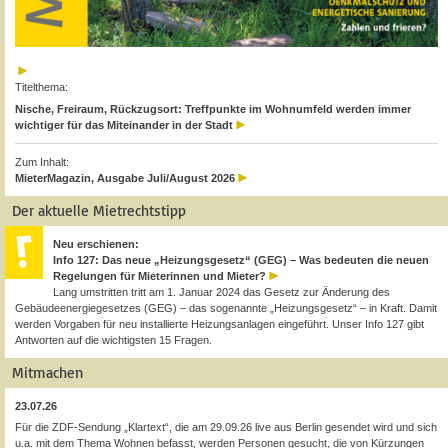
Titelthema:
Nische, Freiraum, Rückzugsort: Treffpunkte im Wohnumfeld werden immer
wichtiger für das Miteinander in der Stadt
Zum Inhalt:
MieterMagazin, Ausgabe Juli/August 2026
Der aktuelle Mietrechtstipp
Neu erschienen:
Info 127: Das neue „Heizungsgesetz“ (GEG) – Was bedeuten die neuen
Regelungen für Mieterinnen und Mieter?
Lang umstritten tritt am 1. Januar 2024 das Gesetz zur Änderung des
Gebäudeenergiegesetzes (GEG) – das sogenannte „Heizungsgesetz“ – in Kraft. Damit
werden Vorgaben für neu installierte Heizungsanlagen eingeführt. Unser Info 127 gibt
Antworten auf die wichtigsten 15 Fragen.
Mitmachen
23.07.26
Für die ZDF-Sendung „Klartext“, die am 29.09.26 live aus Berlin gesendet wird und sich
u.a. mit dem Thema Wohnen befasst, werden Personen gesucht, die von Kürzungen