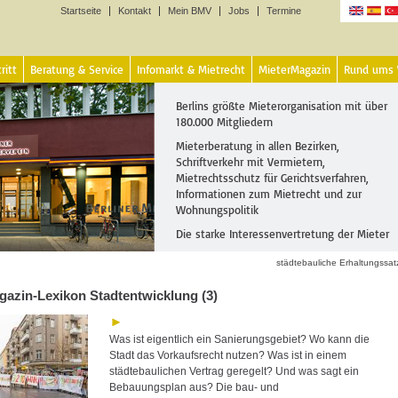
Startseite
Kontakt
Mein BMV
Jobs
Termine
Sprachen
ritt
Beratung & Service
Infomarkt & Mietrecht
MieterMagazin
Rund ums
Berlins größte Mieterorganisation mit über
180.000 Mitgliedern
Mieterberatung in allen Bezirken,
Schriftverkehr mit Vermietern,
Mietrechtsschutz für Gerichtsverfahren,
Informationen zum Mietrecht und zur
Wohnungspolitik
Die starke Interessenvertretung der Mieter
städtebauliche Erhaltungssa
gazin-Lexikon Stadtentwicklung (3)
Was ist eigentlich ein Sanierungsgebiet? Wo kann die
Stadt das Vorkaufsrecht nutzen? Was ist in einem
städtebaulichen Vertrag geregelt? Und was sagt ein
Bebauungsplan aus? Die bau- und