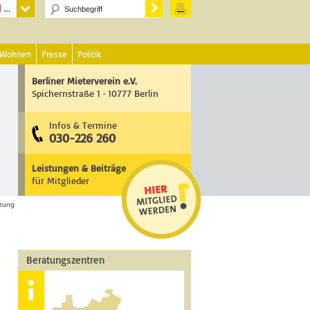
 Wohnen
Presse
Politik
Berliner Mieterverein e.V.
Spichernstraße 1 · 10777 Berlin
Infos & Termine
030-226 260
Leistungen & Beiträge
für Mitglieder
tzung
Beratungszentren