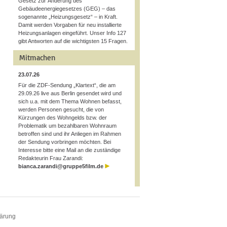
Gesetz zur Änderung des
Gebäudeenergiegesetzes (GEG) – das
sogenannte „Heizungsgesetz“ – in Kraft.
Damit werden Vorgaben für neu installierte
Heizungsanlagen eingeführt. Unser Info 127
gibt Antworten auf die wichtigsten 15 Fragen.
Mitmachen
23.07.26
Für die ZDF-Sendung „Klartext“, die am
29.09.26 live aus Berlin gesendet wird und
sich u.a. mit dem Thema Wohnen befasst,
werden Personen gesucht, die von
Kürzungen des Wohngelds bzw. der
Problematik um bezahlbaren Wohnraum
betroffen sind und ihr Anliegen im Rahmen
der Sendung vorbringen möchten. Bei
Interesse bitte eine Mail an die zuständige
Redakteurin Frau Zarandi:
bianca.zarandi@gruppe5film.de
lärung