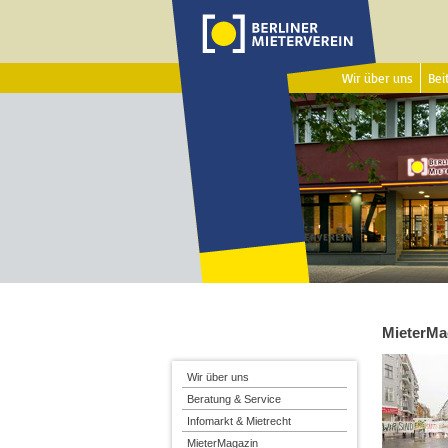
Wir über uns
Beit
MieterMa
Wir über uns
Beratung & Service
Infomarkt & Mietrecht
MieterMagazin