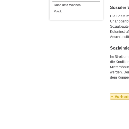
Rund ums Wohnen
Sozialer
Politik
Die Briefe m
Charlottenb
Sozialbaute
Koloniestraß
Anschlussfö
Sozialmi
Im Streit u
die Koaliti
Mieterhöhun
werden. Der 
dem Kompro
« Vorheri