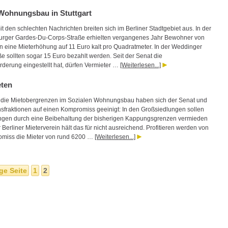
 Wohnungsbau in Stuttgart
it den schlechten Nachrichten breiten sich im Berliner Stadtgebiet aus. In der
urger Gardes-Du-Corps-Straße erhielten vergangenes Jahr Bewohner von
n eine Mieterhöhung auf 11 Euro kalt pro Quadratmeter. In der Weddinger
e sollten sogar 15 Euro bezahlt werden. Seit der Senat die
rderung eingestellt hat, dürfen Vermieter …
[Weiterlesen...]
eten
m die Mietobergrenzen im Sozialen Wohnungsbau haben sich der Senat und
onsfraktionen auf einen Kompromiss geeinigt: In den Großsiedlungen sollen
gen durch eine Beibehaltung der bisherigen Kappungsgrenzen vermieden
Berliner Mieterverein hält das für nicht ausreichend. Profitieren werden von
miss die Mieter von rund 6200 …
[Weiterlesen...]
ge Seite
1
2