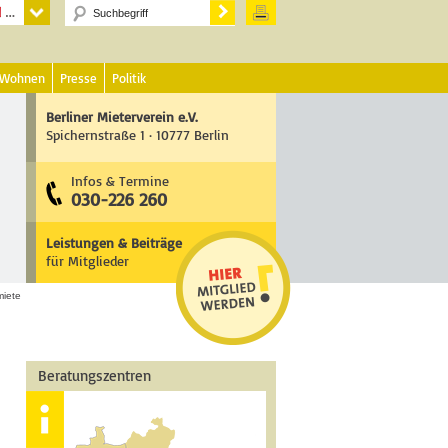
 Wohnen
Presse
Politik
Berliner Mieterverein e.V.
Spichernstraße 1 · 10777 Berlin
Infos & Termine
030-226 260
Leistungen & Beiträge
für Mitglieder
miete
Beratungszentren