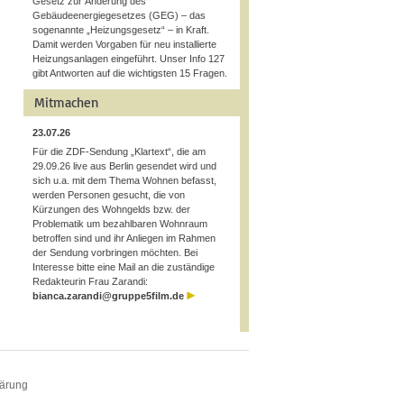
Gesetz zur Änderung des
Gebäudeenergiegesetzes (GEG) – das
sogenannte „Heizungsgesetz“ – in Kraft.
Damit werden Vorgaben für neu installierte
Heizungsanlagen eingeführt. Unser Info 127
gibt Antworten auf die wichtigsten 15 Fragen.
Mitmachen
23.07.26
Für die ZDF-Sendung „Klartext“, die am
29.09.26 live aus Berlin gesendet wird und
sich u.a. mit dem Thema Wohnen befasst,
werden Personen gesucht, die von
Kürzungen des Wohngelds bzw. der
Problematik um bezahlbaren Wohnraum
betroffen sind und ihr Anliegen im Rahmen
der Sendung vorbringen möchten. Bei
Interesse bitte eine Mail an die zuständige
Redakteurin Frau Zarandi:
bianca.zarandi@gruppe5film.de
lärung