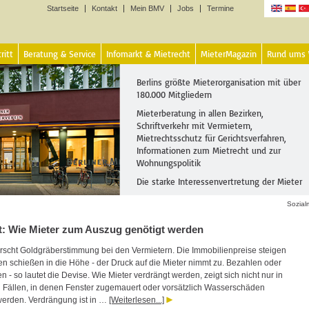
Startseite
Kontakt
Mein BMV
Jobs
Termine
Sprachen
ritt
Beratung & Service
Infomarkt & Mietrecht
MieterMagazin
Rund ums
Berlins größte Mieterorganisation mit über
180.000 Mitgliedern
Mieterberatung in allen Bezirken,
Schriftverkehr mit Vermietern,
Mietrechtsschutz für Gerichtsverfahren,
Informationen zum Mietrecht und zur
Wohnungspolitik
Die starke Interessenvertretung der Mieter
Sozial
t: Wie Mieter zum Auszug genötigt werden
errscht Goldgräberstimmung bei den Vermietern. Die Immobilienpreise steigen
ten schießen in die Höhe - der Druck auf die Mieter nimmt zu. Bezahlen oder
 - so lautet die Devise. Wie Mieter verdrängt werden, zeigt sich nicht nur in
 Fällen, in denen Fenster zugemauert oder vorsätzlich Wasserschäden
werden. Verdrängung ist in …
[Weiterlesen...]