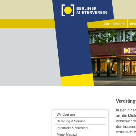
Wir über uns
Beit
Verdräng
In Berlin h
Wir über uns
an, die Mie
verschwinden
Beratung & Service
den krassen
Infomarkt & Mietrecht
verursacht 
MieterMagazin