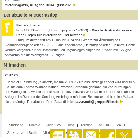
Zum Inhalt:
MieterMagazin, Ausgabe Juli/August 2026
Der aktuelle Mietrechtstipp
Neu erschienen:
Info 127: Das neue „Heizungsgesetz“ (GEG) – Was bedeuten die neuen
Regelungen für Mieterinnen und Mieter?
Lang umstritten tritt am 1. Januar 2024 das Gesetz zur Änderung des
Gebäudeenergiegesetzes (GEG) – das sogenannte „Heizungsgesetz“ – in Kraft. Damit
werden Vorgaben für neu installierte Heizungsanlagen eingeführt. Unser Info 127 gibt
Antworten auf die wichtigsten 15 Fragen.
Mitmachen
23.07.26
Für die ZDF-Sendung „Klartext“, die am 29.09.26 live aus Berlin gesendet wird und sich
u.a. mit dem Thema Wohnen befasst, werden Personen gesucht, die von Kürzungen
des Wohngelds bzw. der Problematik um bezahlbaren Wohnraum betroffen sind und ihr
Anliegen im Rahmen der Sendung vorbringen möchten. Bei Interesse bitte eine Mail an
die zuständige Redakteurin Frau Zarandi:
bianca.zarandi@gruppe5film.de
© 2001-2026 · Ein
Startseite
Kontakt
Mein BMV
Jobs
Termine
Service vom Berliner Mieterverein e.V. ·
Impressum
·
Datenschutzerklärung