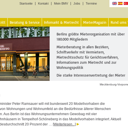
Startseite
Kontakt
Mein BMV
Jobs
Termine
Sprachen
ritt
Beratung & Service
Infomarkt & Mietrecht
MieterMagazin
Rund ums
Berlins größte Mieterorganisation mit über
180.000 Mitgliedern
Mieterberatung in allen Bezirken,
Schriftverkehr mit Vermietern,
Mietrechtsschutz für Gerichtsverfahren,
Informationen zum Mietrecht und zur
Wohnungspolitik
Die starke Interessenvertretung der Mieter
Mecklenburg-Vorpom
g
nister Peter Ramsauer will mit bundesweit 20 Modellvorhaben die
von Wohnungen und Wohnumfeld an die Bedürfnisse älterer Menschen
n. Aus Berlin ist das Wohnungsunternehmen Gewobag mit vier
nhäusern in Tempelhof-Schöneberg in das Modellvorhaben integriert. Aktuell
desdurchschnitt 20 Prozent der …
[Weiterlesen...]