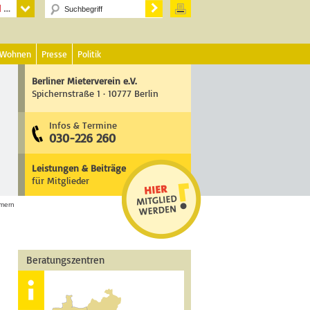
 Wohnen
Presse
Politik
Berliner Mieterverein e.V.
Spichernstraße 1 · 10777 Berlin
Infos & Termine
030-226 260
Leistungen & Beiträge
für Mitglieder
mern
Beratungszentren