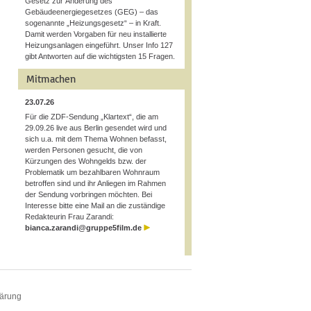
Gesetz zur Änderung des
Gebäudeenergiegesetzes (GEG) – das
sogenannte „Heizungsgesetz“ – in Kraft.
Damit werden Vorgaben für neu installierte
Heizungsanlagen eingeführt. Unser Info 127
gibt Antworten auf die wichtigsten 15 Fragen.
Mitmachen
23.07.26
Für die ZDF-Sendung „Klartext“, die am
29.09.26 live aus Berlin gesendet wird und
sich u.a. mit dem Thema Wohnen befasst,
werden Personen gesucht, die von
Kürzungen des Wohngelds bzw. der
Problematik um bezahlbaren Wohnraum
betroffen sind und ihr Anliegen im Rahmen
der Sendung vorbringen möchten. Bei
Interesse bitte eine Mail an die zuständige
Redakteurin Frau Zarandi:
bianca.zarandi@gruppe5film.de
lärung