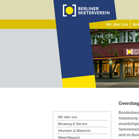
Wir über uns
Beit
Gewoba
Bundesbaumi
Wir über uns
Anpassung 
voranbringe
Beratung & Service
Seniorenwoh
Infomarkt & Mietrecht
sind im Bun
MieterMagazin