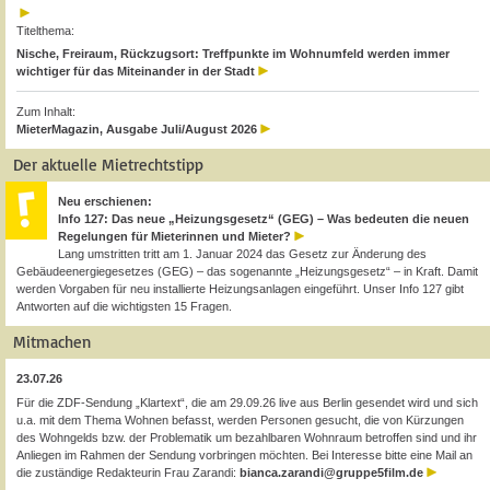
Titelthema:
Nische, Freiraum, Rückzugsort: Treffpunkte im Wohnumfeld werden immer
wichtiger für das Miteinander in der Stadt
Zum Inhalt:
MieterMagazin, Ausgabe Juli/August 2026
Der aktuelle Mietrechtstipp
Neu erschienen:
Info 127: Das neue „Heizungsgesetz“ (GEG) – Was bedeuten die neuen
Regelungen für Mieterinnen und Mieter?
Lang umstritten tritt am 1. Januar 2024 das Gesetz zur Änderung des
Gebäudeenergiegesetzes (GEG) – das sogenannte „Heizungsgesetz“ – in Kraft. Damit
werden Vorgaben für neu installierte Heizungsanlagen eingeführt. Unser Info 127 gibt
Antworten auf die wichtigsten 15 Fragen.
Mitmachen
23.07.26
Für die ZDF-Sendung „Klartext“, die am 29.09.26 live aus Berlin gesendet wird und sich
u.a. mit dem Thema Wohnen befasst, werden Personen gesucht, die von Kürzungen
des Wohngelds bzw. der Problematik um bezahlbaren Wohnraum betroffen sind und ihr
Anliegen im Rahmen der Sendung vorbringen möchten. Bei Interesse bitte eine Mail an
die zuständige Redakteurin Frau Zarandi:
bianca.zarandi@gruppe5film.de