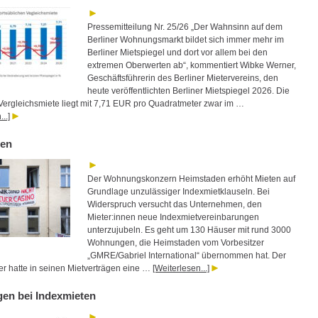
Pressemitteilung Nr. 25/26 „Der Wahnsinn auf dem
Berliner Wohnungsmarkt bildet sich immer mehr im
Berliner Mietspiegel und dort vor allem bei den
extremen Oberwerten ab“, kommentiert Wibke Werner,
Geschäftsführerin des Berliner Mietervereins, den
heute veröffentlichten Berliner Mietspiegel 2026. Die
 Vergleichsmiete liegt mit 7,71 EUR pro Quadratmeter zwar im …
..]
den
Der Wohnungskonzern Heimstaden erhöht Mieten auf
Grundlage unzulässiger Indexmietklauseln. Bei
Widerspruch versucht das Unternehmen, den
Mieter:innen neue Indexmietvereinbarungen
unterzujubeln. Es geht um 130 Häuser mit rund 3000
Wohnungen, die Heimstaden vom Vorbesitzer
„GMRE/Gabriel International“ übernommen hat. Der
ter hatte in seinen Mietverträgen eine …
[Weiterlesen...]
en bei Indexmieten