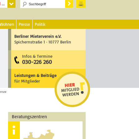
 Wohnen
Presse
Politik
Berliner Mieterverein e.V.
Spichernstraße 1 · 10777 Berlin
Infos & Termine
030-226 260
Leistungen & Beiträge
für Mitglieder
enze
Beratungszentren