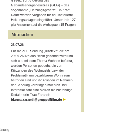
Gesetz zur Änderung des
Gebäudeenergiegesetzes (GEG) – das
sogenannte „Heizungsgesetz“ – in Kraft.
Damit werden Vorgaben für neu installierte
Heizungsanlagen eingeführt. Unser Info 127
gibt Antworten auf die wichtigsten 15 Fragen.
Mitmachen
23.07.26
Für die ZDF-Sendung „Klartext“, die am
29.09.26 live aus Berlin gesendet wird und
sich u.a. mit dem Thema Wohnen befasst,
werden Personen gesucht, die von
Kürzungen des Wohngelds bzw. der
Problematik um bezahlbaren Wohnraum
betroffen sind und ihr Anliegen im Rahmen
der Sendung vorbringen möchten. Bei
Interesse bitte eine Mail an die zuständige
Redakteurin Frau Zarandi:
bianca.zarandi@gruppe5film.de
lärung