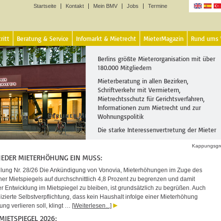
Startseite
Kontakt
Mein BMV
Jobs
Termine
Sprachen
ritt
Beratung & Service
Infomarkt & Mietrecht
MieterMagazin
Rund ums
Berlins größte Mieterorganisation mit über
180.000 Mitgliedern
Mieterberatung in allen Bezirken,
Schriftverkehr mit Vermietern,
Mietrechtsschutz für Gerichtsverfahren,
Informationen zum Mietrecht und zur
Wohnungspolitik
Die starke Interessenvertretung der Mieter
Kappungsgr
JEDER MIETERHÖHUNG EIN MUSS:
ilung Nr. 28/26 Die Ankündigung von Vonovia, Mieterhöhungen im Zuge des
ner Mietspiegels auf durchschnittlich 4,8 Prozent zu begrenzen und damit
r Entwicklung im Mietspiegel zu bleiben, ist grundsätzlich zu begrüßen. Auch
zierte Selbstverpflichtung, dass kein Haushalt infolge einer Mieterhöhung
ng verlieren soll, klingt …
[Weiterlesen...]
MIETSPIEGEL 2026: