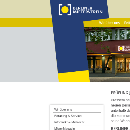
Wir über uns
Beit
PRÜFUNG 
Pressemitte
neuen Berli
Wir über uns
unterhalb de
die kommuni
Beratung & Service
seine Wohnu
Infomarkt & Mietrecht
BERLINER 
MieterMagazin