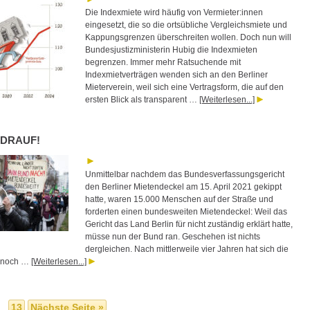
Die Indexmiete wird häufig von Vermieter:innen
eingesetzt, die so die ortsübliche Vergleichsmiete und
Kappungsgrenzen überschreiten wollen. Doch nun will
Bundesjustizministerin Hubig die Indexmieten
begrenzen. Immer mehr Ratsuchende mit
Indexmietverträgen wenden sich an den Berliner
Mieterverein, weil sich eine Vertragsform, die auf den
ersten Blick als transparent …
[Weiterlesen...]
 DRAUF!
Unmittelbar nachdem das Bundesverfassungsgericht
den Berliner Mietendeckel am 15. April 2021 gekippt
hatte, waren 15.000 Menschen auf der Straße und
forderten einen bundesweiten Mietendeckel: Weil das
Gericht das Land Berlin für nicht zuständig erklärt hatte,
müsse nun der Bund ran. Geschehen ist nichts
dergleichen. Nach mittlerweile vier Jahren hat sich die
e noch …
[Weiterlesen...]
…
13
Nächste Seite »