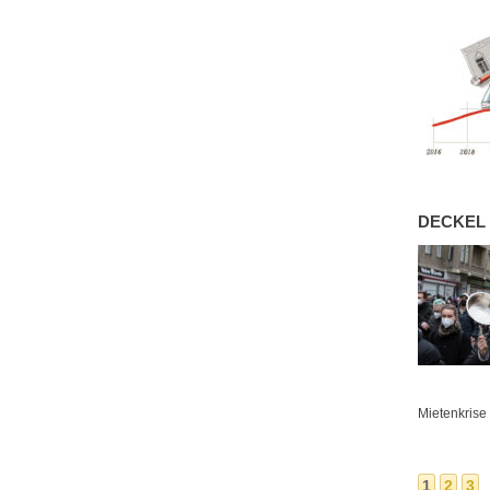
DECKEL
Mietenkris
1
2
3