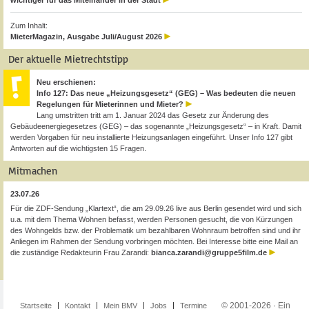
Zum Inhalt:
MieterMagazin, Ausgabe Juli/August 2026
Der aktuelle Mietrechtstipp
Neu erschienen:
Info 127: Das neue „Heizungsgesetz“ (GEG) – Was bedeuten die neuen
Regelungen für Mieterinnen und Mieter?
Lang umstritten tritt am 1. Januar 2024 das Gesetz zur Änderung des
Gebäudeenergiegesetzes (GEG) – das sogenannte „Heizungsgesetz“ – in Kraft. Damit
werden Vorgaben für neu installierte Heizungsanlagen eingeführt. Unser Info 127 gibt
Antworten auf die wichtigsten 15 Fragen.
Mitmachen
23.07.26
Für die ZDF-Sendung „Klartext“, die am 29.09.26 live aus Berlin gesendet wird und sich
u.a. mit dem Thema Wohnen befasst, werden Personen gesucht, die von Kürzungen
des Wohngelds bzw. der Problematik um bezahlbaren Wohnraum betroffen sind und ihr
Anliegen im Rahmen der Sendung vorbringen möchten. Bei Interesse bitte eine Mail an
die zuständige Redakteurin Frau Zarandi:
bianca.zarandi@gruppe5film.de
© 2001-2026 · Ein
Startseite
Kontakt
Mein BMV
Jobs
Termine