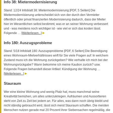
Info 38: Mietermodernisierung
Stand: 12/24 Infoblatt 38: Mietermodernisierung [PDF, 5 Seiten] Die
Mietermodernisierung unterscheidet sich von der durch den Vermieter
öffentlich oder privat finanzierten Modernisierung dadurch, dass der Mieter
hier im Wesentlichen selbst bestimmt, was er an seiner Wohnung verbessert
und - was meistens noch wichtiger ist - wie viel er sich das kosten lässt.
Folgende …
[Weiterlesen...]
Info 180: Auszugsprobleme
Stand: 5/18 Infoblatt 180: Auszugsprobleme [PDF, 6 Seiten] Die Beendigung
eines Wohnraum-Mietverhältnisses wirft für Sie viele Fragen auf: In welchem
Zustand muss ich die Wohnung zurückgeben? Wie verhalte ich mich bei der
Wohnungsrückgabe? Wann bekomme ich meine Kaution zurück? usw.
Folgende Fragen behandelt dieser Artikel: Kündigung der Wohnung …
[Weiterlesen...]
Stauraum
Wer eine kleine Wohnung und wenig Platz hat, muss manchmal seine
Kreativität bemühen, um alles unterzukriegen. Aufräumen und Aussortieren
steht von Zeit zu Zeit bei jedem an. Für alles, was dann noch übrig bleibt und
nicht ständig gebraucht wird, lässt sich meist Stauraum schaffen. Die meisten
Menschen nutzen gerade mal 20 Prozent ihrer Siebensachen regelmäßig, die