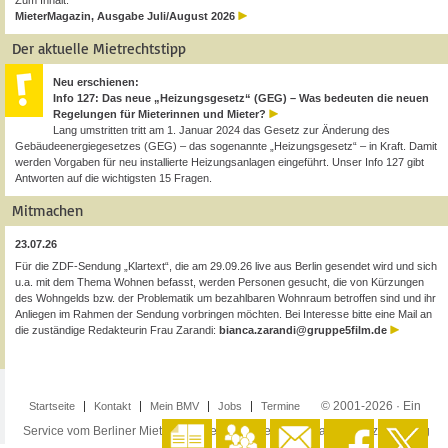
Zum Inhalt:
MieterMagazin, Ausgabe Juli/August 2026
Der aktuelle Mietrechtstipp
Neu erschienen:
Info 127: Das neue „Heizungsgesetz“ (GEG) – Was bedeuten die neuen
Regelungen für Mieterinnen und Mieter?
Lang umstritten tritt am 1. Januar 2024 das Gesetz zur Änderung des
Gebäudeenergiegesetzes (GEG) – das sogenannte „Heizungsgesetz“ – in Kraft. Damit
werden Vorgaben für neu installierte Heizungsanlagen eingeführt. Unser Info 127 gibt
Antworten auf die wichtigsten 15 Fragen.
Mitmachen
23.07.26
Für die ZDF-Sendung „Klartext“, die am 29.09.26 live aus Berlin gesendet wird und sich
u.a. mit dem Thema Wohnen befasst, werden Personen gesucht, die von Kürzungen
des Wohngelds bzw. der Problematik um bezahlbaren Wohnraum betroffen sind und ihr
Anliegen im Rahmen der Sendung vorbringen möchten. Bei Interesse bitte eine Mail an
die zuständige Redakteurin Frau Zarandi:
bianca.zarandi@gruppe5film.de
© 2001-2026 · Ein
Startseite
Kontakt
Mein BMV
Jobs
Termine
Service vom Berliner Mieterverein e.V. ·
Impressum
·
Datenschutzerklärung