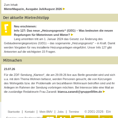
Zum Inhalt:
MieterMagazin, Ausgabe Juli/August 2026
Der aktuelle Mietrechtstipp
Neu erschienen:
Info 127: Das neue „Heizungsgesetz“ (GEG) – Was bedeuten die neuen
Regelungen für Mieterinnen und Mieter?
Lang umstritten tritt am 1. Januar 2024 das Gesetz zur Änderung des
Gebäudeenergiegesetzes (GEG) – das sogenannte „Heizungsgesetz“ – in Kraft. Damit
werden Vorgaben für neu installierte Heizungsanlagen eingeführt. Unser Info 127 gibt
Antworten auf die wichtigsten 15 Fragen.
Mitmachen
23.07.26
Für die ZDF-Sendung „Klartext“, die am 29.09.26 live aus Berlin gesendet wird und sich
u.a. mit dem Thema Wohnen befasst, werden Personen gesucht, die von Kürzungen
des Wohngelds bzw. der Problematik um bezahlbaren Wohnraum betroffen sind und ihr
Anliegen im Rahmen der Sendung vorbringen möchten. Bei Interesse bitte eine Mail an
die zuständige Redakteurin Frau Zarandi:
bianca.zarandi@gruppe5film.de
© 2001-2026 · Ein
Startseite
Kontakt
Mein BMV
Jobs
Termine