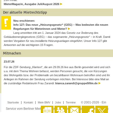
Zum Inhalt:
MieterMagazin, Ausgabe Juli/August 2026
Der aktuelle Mietrechtstipp
Neu erschienen:
Info 127: Das neue „Heizungsgesetz“ (GEG) – Was bedeuten die neuen
Regelungen für Mieterinnen und Mieter?
Lang umstritten tritt am 1. Januar 2024 das Gesetz zur Änderung des
Gebäudeenergiegesetzes (GEG) – das sogenannte „Heizungsgesetz“ – in Kraft. Damit
werden Vorgaben für neu installierte Heizungsanlagen eingeführt. Unser Info 127 gibt
Antworten auf die wichtigsten 15 Fragen.
Mitmachen
23.07.26
Für die ZDF-Sendung „Klartext“, die am 29.09.26 live aus Berlin gesendet wird und sich
u.a. mit dem Thema Wohnen befasst, werden Personen gesucht, die von Kürzungen
des Wohngelds bzw. der Problematik um bezahlbaren Wohnraum betroffen sind und ihr
Anliegen im Rahmen der Sendung vorbringen möchten. Bei Interesse bitte eine Mail an
die zuständige Redakteurin Frau Zarandi:
bianca.zarandi@gruppe5film.de
© 2001-2026 · Ein
Startseite
Kontakt
Mein BMV
Jobs
Termine
Service vom Berliner Mieterverein e.V. ·
Impressum
·
Datenschutzerklärung