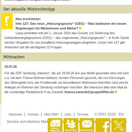
Der aktuelle Mietrechtstipp
Neu erschienen:
Info 127: Das neue „Heizungsgesetz“ (GEG) – Was bedeuten die neuen
Regelungen für Mieterinnen und Mieter?
Lang umstritten tritt am 1. Januar 2024 das Gesetz zur Änderung des
Gebäudeenergiegesetzes (GEG) – das sogenannte „Heizungsgesetz“ – in Kraft. Damit
werden Vorgaben für neu installierte Heizungsanlagen eingeführt. Unser Info 127 gibt
Antworten auf die wichtigsten 15 Fragen.
Mitmachen
23.07.26
Für die ZDF-Sendung „Klartext“, die am 29.09.26 live aus Berlin gesendet wird und sich
u.a. mit dem Thema Wohnen befasst, werden Personen gesucht, die von Kürzungen
des Wohngelds bzw. der Problematik um bezahlbaren Wohnraum betroffen sind und ihr
Anliegen im Rahmen der Sendung vorbringen möchten. Bei Interesse bitte eine Mail an
die zuständige Redakteurin Frau Zarandi:
bianca.zarandi@gruppe5film.de
© 2001-2026 · Ein
Startseite
Kontakt
Mein BMV
Jobs
Termine
Service vom Berliner Mieterverein e.V. ·
Impressum
·
Datenschutzerklärung