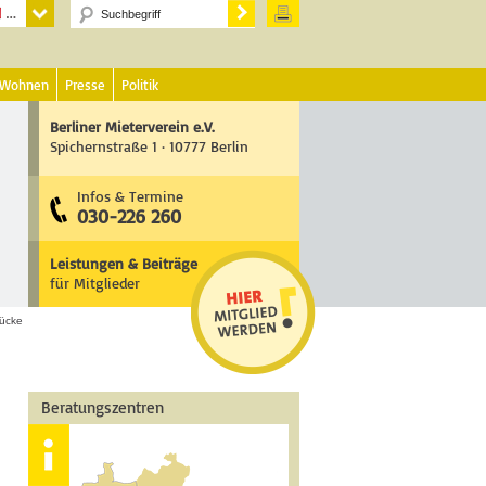
 Wohnen
Presse
Politik
Berliner Mieterverein e.V.
Spichernstraße 1 · 10777 Berlin
Infos & Termine
030-226 260
Leistungen & Beiträge
für Mitglieder
ücke
Beratungszentren