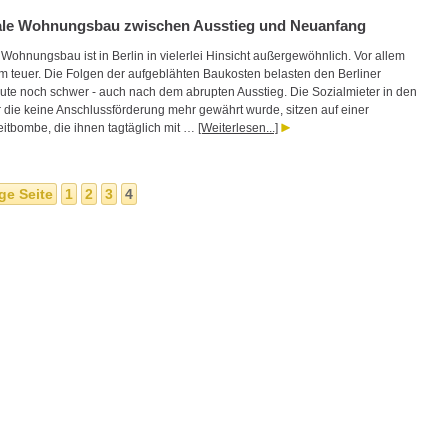
ale Wohnungsbau zwischen Ausstieg und Neuanfang
Wohnungsbau ist in Berlin in vielerlei Hinsicht außergewöhnlich. Vor allem
em teuer. Die Folgen der aufgeblähten Baukosten belasten den Berliner
ute noch schwer - auch nach dem abrupten Ausstieg. Die Sozialmieter in den
r die keine Anschlussförderung mehr gewährt wurde, sitzen auf einer
eitbombe, die ihnen tagtäglich mit …
[Weiterlesen...]
ge Seite
1
2
3
4