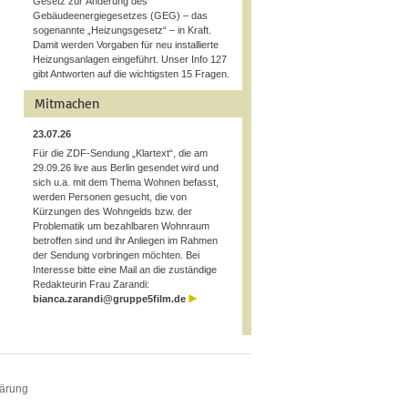
Gesetz zur Änderung des
Gebäudeenergiegesetzes (GEG) – das
sogenannte „Heizungsgesetz“ – in Kraft.
Damit werden Vorgaben für neu installierte
Heizungsanlagen eingeführt. Unser Info 127
gibt Antworten auf die wichtigsten 15 Fragen.
Mitmachen
23.07.26
Für die ZDF-Sendung „Klartext“, die am
29.09.26 live aus Berlin gesendet wird und
sich u.a. mit dem Thema Wohnen befasst,
werden Personen gesucht, die von
Kürzungen des Wohngelds bzw. der
Problematik um bezahlbaren Wohnraum
betroffen sind und ihr Anliegen im Rahmen
der Sendung vorbringen möchten. Bei
Interesse bitte eine Mail an die zuständige
Redakteurin Frau Zarandi:
bianca.zarandi@gruppe5film.de
lärung