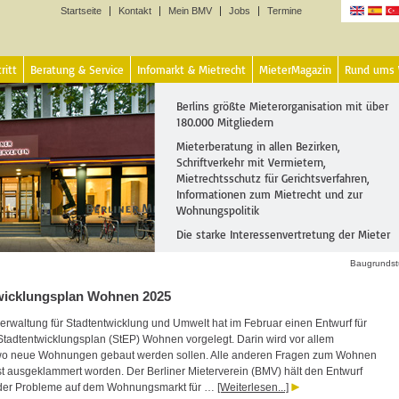
Startseite
Kontakt
Mein BMV
Jobs
Termine
Sprachen
ritt
Beratung & Service
Infomarkt & Mietrecht
MieterMagazin
Rund ums
Berlins größte Mieterorganisation mit über
180.000 Mitgliedern
Mieterberatung in allen Bezirken,
Schriftverkehr mit Vermietern,
Mietrechtsschutz für Gerichtsverfahren,
Informationen zum Mietrecht und zur
Wohnungspolitik
Die starke Interessenvertretung der Mieter
Baugrundst
wicklungsplan Wohnen 2025
erwaltung für Stadtentwicklung und Umwelt hat im Februar einen Entwurf für
tadtentwicklungsplan (StEP) Wohnen vorgelegt. Darin wird vor allem
 wo neue Wohnungen gebaut werden sollen. Alle anderen Fragen zum Wohnen
t ausgeklammert worden. Der Berliner Mieterverein (BMV) hält den Entwurf
 der Probleme auf dem Wohnungsmarkt für …
[Weiterlesen...]