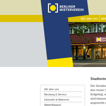
Wir über uns
Beit
Stadtent
Die Senatsv
Wir über uns
den neuen S
festgelegt,
Beratung & Service
sind bewuss
Infomarkt & Mietrecht
angesichts
MieterMagazin