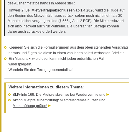
des Ausnahmetatbestands in Abrede stellt.
Hinweis 2: Bei
Mietvertragsabschlüssen ab 1.4.2020
wirkt die Rüge auf
den Beginn des Mietverhältnisses zurück, sofern noch nicht mehr als 30
Monate seither vergangen sind (§ 556 g Abs. 2 BGB). Die Miete reduziert
sich also insoweit auch rückwirkend. Die überzahlten Beträge können
daher auch zurückgefordert werden.
Kopieren Sie sich die Formulierungen aus dem oben stehenden Vorschlag
heraus und fügen sie diese in einen von Ihnen selbst verfassten Brief ein.
Ein Mustertext wie dieser kann nicht jeden erdenklichen Fall
widerspiegeln.
Wandeln Sie den Text gegebenenfalls ab.
Weitere Informationen zu diesem Thema:
BMV-Info 169:
Die Mietpreisbremse bei Wiedervermietung
Aktion Mietpreisüberprüfung: Mietpreisbremse nutzen und
Mieterhöhung prüfen!