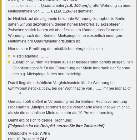
……… eine ……… Quadratmeter
[z.B. 100 qm]
große Wohnung zu einer
Nettokaltmiete von …….. €
[z.B. 1.200 €]
gemietet.
Im Hinblick auf die allgemein bekannte Wohnungsknappheit in Berlin
sahen wir uns gezwungen, diesen hohen Mietpreis zu akzeptieren.
Zwischenzeitlich haben wir aber feststellen können, dass für unsere
Wohnung nach dem Berliner Mietspiegel eine wesentlich niedrigere
Nettomiete pro Quadratmeter ortsüblich ist.
Hier unsere Ermittlung der ortsüblichen Vergleichsmiete:
Mietspiegelfeld …….
Zusätzlich wurden Merkmale aus der beiliegenden bereits ausgefüllten
Orientierungshilfe für die Einordnung der Miete innerhalb der Spanne
des o.g. Mietspiegelfeldes berücksichtigt.
Damit liegt die ortsübliche Vergleichsmiete für die Wohnung bei …
€/m²/Monat nettokalt bzw. bei der Wohnfläche von …..… m² bei monatlich
…..…. €.
Gemäß § 556 d BGB in Verbindung mit der Berliner Rechtsverordnung
(sogenannte „Mietpreisbreme“) ist die vereinbarte Miete insoweit nichtig,
als sie die ortsübliche Miete um mehr als 10 Prozent übersteigt.
Damit ergibt sich folgende Rechnung:
[Folgendes ist ein Beispiel, setzen Sie Ihre Zahlen ein!]
Ortsübliche Miete:
7,40 €
plus 10 Prozent:
0,74 €