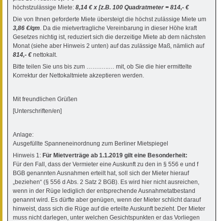
höchstzulässige Miete:
8,14 € x [z.B. 100 Quadratmeter = 814,- €
Die von Ihnen geforderte Miete übersteigt die höchst zulässige Miete um
3,86 €/qm
. Da die mietvertragliche Vereinbarung in dieser Höhe kraft
Gesetzes nichtig ist, reduziert sich die derzeitige Miete ab dem nächsten
Monat (siehe aber Hinweis 2 unten) auf das zulässige Maß, nämlich auf
814,- €
nettokalt.
Bitte teilen Sie uns bis zum …….…..… mit, ob Sie die hier ermittelte
Korrektur der Nettokaltmiete akzeptieren werden.
Mit freundlichen Grüßen
[Unterschriften/en]
Anlage:
Ausgefüllte Spanneneinordnung zum Berliner Mietspiegel
Hinweis 1:
Für Mietverträge ab 1.1.2019 gilt eine Besonderheit:
Für den Fall, dass der Vermieter eine Auskunft zu den in § 556 e und f
BGB genannten Ausnahmen erteilt hat, soll sich der Mieter hierauf
„beziehen“ (§ 556 d Abs. 2 Satz 2 BGB). Es wird hier nicht ausreichen,
wenn in der Rüge lediglich der entsprechende Ausnahmetatbestand
genannt wird. Es dürfte aber genügen, wenn der Mieter schlicht darauf
hinweist, dass sich die Rüge auf die erteilte Auskunft bezieht. Der Mieter
muss nicht darlegen, unter welchen Gesichtspunkten er das Vorliegen