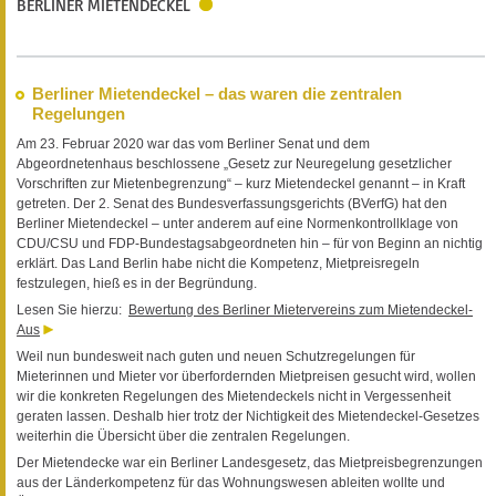
BERLINER MIETENDECKEL
Berliner Mietendeckel – das waren die zentralen
Regelungen
Am 23. Februar 2020 war das vom Berliner Senat und dem
Abgeordnetenhaus beschlossene „Gesetz zur Neuregelung gesetzlicher
Vorschriften zur Mietenbegrenzung“ – kurz Mietendeckel genannt – in Kraft
getreten. Der 2. Senat des Bundesverfassungsgerichts (BVerfG) hat den
Berliner Mietendeckel – unter anderem auf eine Normenkontrollklage von
CDU/CSU und FDP-Bundestagsabgeordneten hin – für von Beginn an nichtig
erklärt. Das Land Berlin habe nicht die Kompetenz, Mietpreisregeln
festzulegen, hieß es in der Begründung.
Lesen Sie hierzu:
Bewertung des Berliner Mietervereins zum Mietendeckel-
Aus
Weil nun bundesweit nach guten und neuen Schutzregelungen für
Mieterinnen und Mieter vor überfordernden Mietpreisen gesucht wird, wollen
wir die konkreten Regelungen des Mietendeckels nicht in Vergessenheit
geraten lassen. Deshalb hier trotz der Nichtigkeit des Mietendeckel-Gesetzes
weiterhin die Übersicht über die zentralen Regelungen.
Der Mietendecke war ein Berliner Landesgesetz, das Mietpreisbegrenzungen
aus der Länderkompetenz für das Wohnungswesen ableiten wollte und