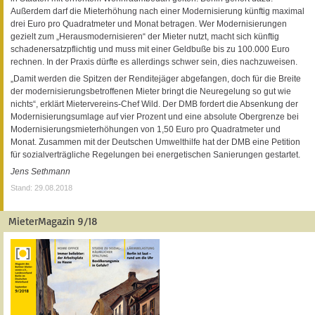
Außerdem darf die Mieterhöhung nach einer Modernisierung künftig maximal
drei Euro pro Quadratmeter und Monat betragen. Wer Modernisierungen
gezielt zum „Herausmodernisieren“ der Mieter nutzt, macht sich künftig
schadenersatzpflichtig und muss mit einer Geldbuße bis zu 100.000 Euro
rechnen. In der Praxis dürfte es allerdings schwer sein, dies nachzuweisen.
„Damit werden die Spitzen der Renditejäger abgefangen, doch für die Breite
der modernisierungsbetroffenen Mieter bringt die Neuregelung so gut wie
nichts“, erklärt Mietervereins-Chef Wild. Der DMB fordert die Absenkung der
Modernisierungsumlage auf vier Prozent und eine absolute Obergrenze bei
Modernisierungsmieterhöhungen von 1,50 Euro pro Quadratmeter und
Monat. Zusammen mit der Deutschen Umwelthilfe hat der DMB eine Petition
für sozialverträgliche Regelungen bei energetischen Sanierungen gestartet.
Jens Sethmann
Stand: 29.08.2018
MieterMagazin 9/18