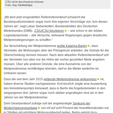
CSU nicht durchsetzen können
Foto: Kay Nietfeld/dpa
„Mit dem jetzt vorgestellten Referentenentwurf schwächt die
Bundesjustizministerin sogar noch ihre eigenen Vorschläge von Juni dieses
Jahres ab“, sagt Lukas Siebenkotten, Bundesdirektor des Deutschen
Mieterbundes (DMB). „
CDU/CSU blockieren
– wie schon in der letzten
Legislaturperiode – alle Versuche, wirksame Regelungen gegen drastische
Mietpreissteigerungen zu schaffen.“
Zur Verschärfung der Mietpreisbremse
wollte Katarina Barley
, dass
Vermieter, die Wohnungen über der Preisgrenze anbieten, die Gründe für die
Überschreitung nennen müssen. Nach dem aktuellen Referentenentwurf soll
der Vermieter nun aber nur die Höhe der vorher gezahlten Miete angeben
müssen. Über alle anderen Gründe, die eine Ausnahme von der
Mietpreisbremse rechtfertigen könnten, darf er die Mieter weiterhin im
Unklaren lassen.
Dass die seit dem Jahr 2015
geltende Mietpreisbremse wirkungslos
ist,
haben diverse Studien nachgewiesen. Erst kürzlich zeigte eine Auswertung
des Immobilienportals Immowelt, dass in Berlin die Angebotsmieten in den
vergangenen drei Jahren sogar noch stärker angestiegen sind als in den
Jahren vor der Mietpreisbremse.
Dem Gesetzentwurf zufolge soll die angekündigte
Senkung der
Modernisierungsumlage
von elf auf acht Prozent der Investitionskosten nur
in Städten mit erhöhtem Wohnraumbedarf gelten. Berlin gehört dazu.