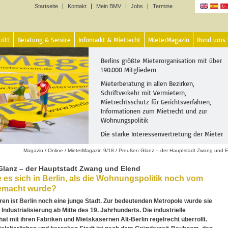
Startseite
Kontakt
Mein BMV
Jobs
Termine
Sprachen
ritt
Beratung & Service
Infomarkt & Mietrecht
MieterMagazin
Rund ums
Berlins größte Mieterorganisation mit über
190.000 Mitgliedern
Mieterberatung in allen Bezirken,
Schriftverkehr mit Vermietern,
Mietrechtsschutz für Gerichtsverfahren,
Informationen zum Mietrecht und zur
Wohnungspolitik
Die starke Interessenvertretung der Mieter
Magazin
/
Online
/
MieterMagazin 9/18
/
Preußen Glanz – der Hauptstadt Zwang und 
Glanz – der Hauptstadt Zwang und Elend
e es sich in Berlin, als die Wohnungspolitik noch vom
emacht wurde?
ren ist Berlin noch eine junge Stadt. Zur bedeutenden Metropole wurde sie
 Industrialisierung ab Mitte des 19. Jahrhunderts. Die industrielle
hat mit ihren Fabriken und Mietskasernen Alt-Berlin regelrecht überrollt.