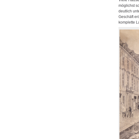
möglichst s
deutlich unt
Geschäft erö
komplette L