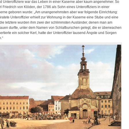
d Unteroffiziere war das Leben in einer Kaserne aber kaum angenehmer. So
rl Friedrich von Klöden, der 1786 als Sohn eines Unteroffiziers in einer
serne geboren wurde: „Am unangenehmsten aber war folgende Einrichtung:
ratete Unteroffizier erhielt zur Wohnung in der Kaserne eine Stube und eine
die letztere wurden ihm zwei der schlimmsten Ausländer, denen man am
rauen durfte, unter dem Namen von Schlafburschen gelegt, die er überwachen
rtierte ein solcher Kerl, hatte der Unteroffizier tausend Ängste und Sorgen
.“