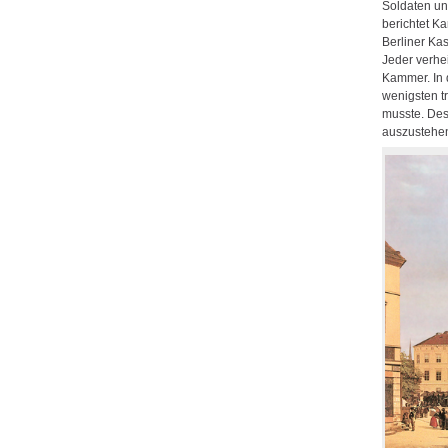
Soldaten un
berichtet Ka
Berliner Ka
Jeder verhei
Kammer. In 
wenigsten t
musste. Dese
auszustehen