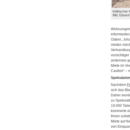
Köllnischer
Bild: Eduard
Wohnungen w
informierte
Ostern, Joha
mieten möcht
Verhandlung
vorsichtiger
anderswo ge
Miete im Vo
Caution“ – 
Spekulation
Nachdem
Fr
sich das Bla
Daher wurd
zu Spekulat
19.000 Taler
kümmerte da
Ihnen zulieb
Miete auf f
von Einquar