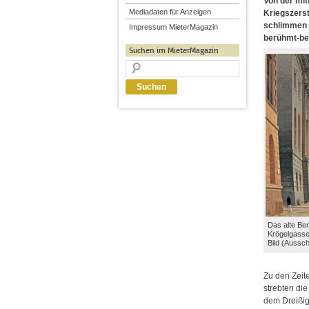
Von der mit
Mediadaten für Anzeigen
Kriegszers
schlimmen W
Impressum MieterMagazin
berühmt-ber
Suchen im MieterMagazin
Das alte Be
Krögelgass
Bild (Aussch
Zu den Zeit
strebten di
dem Dreißig