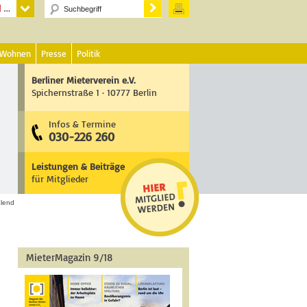
 Wohnen
Presse
Politik
Berliner Mieterverein e.V.
Spichernstraße 1 · 10777 Berlin
Infos & Termine
030-226 260
Leistungen & Beiträge
für Mitglieder
Elend
MieterMagazin 9/18