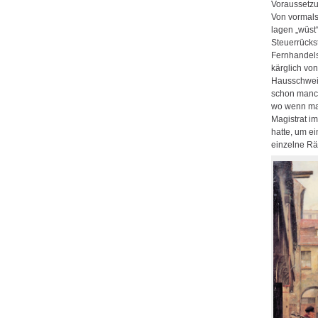
Voraussetzu
Von vormals
lagen „wüst“
Steuerrück
Fernhandels
kärglich vo
Hausschwein
schon manch
wo wenn man
Magistrat i
hatte, um e
einzelne R