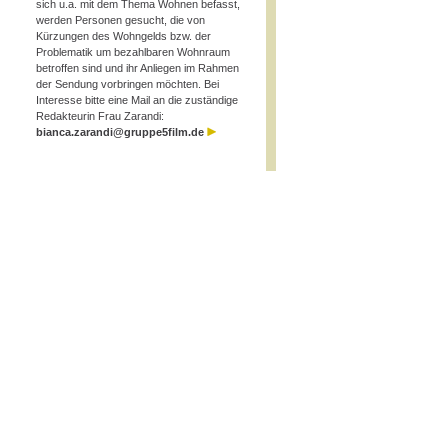
sich u.a. mit dem Thema Wohnen befasst,
werden Personen gesucht, die von
Kürzungen des Wohngelds bzw. der
Problematik um bezahlbaren Wohnraum
betroffen sind und ihr Anliegen im Rahmen
der Sendung vorbringen möchten. Bei
Interesse bitte eine Mail an die zuständige
Redakteurin Frau Zarandi:
bianca.zarandi@gruppe5film.de