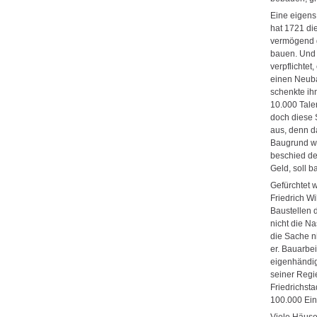
Eine eigen
hat 1721 die
vermögend g
bauen. Und
verpflichtet,
einen Neuba
schenkte ih
10.000 Tale
doch diese 
aus, denn d
Baugrund wa
beschied de
Geld, soll 
Gefürchtet w
Friedrich W
Baustellen 
nicht die Na
die Sache ni
er. Bauarbeit
eigenhändig
seiner Regie
Friedrichst
100.000 Ei
Viele Häuse