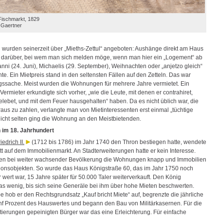
 Fischmarkt, 1829
 Gaertner
urden seinerzeit über „Mieths-Zettul“ angeboten: Aushänge direkt am Haus
n darüber, bei wem man sich melden möge, wenn man hier ein „Logement“ ab
nni (24. Juni), Michaelis (29. September), Weihnachten oder „anjetzo gleich“
e. Ein Mietpreis stand in den seltensten Fällen auf den Zetteln. Das war
ssache. Meist wurden die Wohnungen für mehrere Jahre vermietet. Ein
 Vermieter erkundigte sich vorher, „wie die Leute, mit denen er contrahiret,
lebet, und mit dem Feuer hausgehalten“ haben. Da es nicht üblich war, die
raus zu zahlen, verlangte man von Mietinteressenten erst einmal „tüchtige
nicht selten ging die Wohnung an den Meistbietenden.
 im 18. Jahrhundert
iedrich II.
(1712 bis 1786) im Jahr 1740 den Thron bestiegen hatte, wendete
tt auf dem Immobilienmarkt. An Stadterweiterungen hatte er kein Interesse.
en bei weiter wachsender Bevölkerung die Wohnungen knapp und Immobilien
ionsobjekten. So wurde das Haus Königstraße 60, das im Jahr 1750 noch
 wert war, 15 Jahre später für 50.000 Taler weiterverkauft. Den König
s wenig, bis sich seine Generäle bei ihm über hohe Mieten beschwerten.
e hob er den Rechtsgrundsatz „Kauf bricht Miete“ auf, begrenzte die jährliche
ünf Prozent des Hauswertes und begann den Bau von Militärkasernen. Für die
tierungen gepeinigten Bürger war das eine Erleichterung. Für einfache