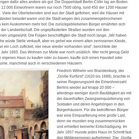
ngen dafür alles andere als gut: Die Doppelstadt Berlin-Cölln lag am Boden.
 12.000 Einwohnern waren nur noch 7500 übrig, rund 450 der 1200 Häuser
. Viele der Überlebenden sind aus der Stadt geflohen, weil die Häuser mit
ständen belastet waren und die Stadt wegen des zusammengebrochenen
 kein Auskommen mehr bot. Die zurückgebliebenen Bürger ernährten sich
n der Landwirtschaft. Die ungepflasterten Straßen wurden von den
en umgewühlt. Die Folgen beschäftigten die Stadt noch lange: „Wir haben
e wüste Stelle verkauft, aber es gehet wie einem alten zerrissenen Kleide,
 ein Loch zuflicket, vier neue wieder vorhanden sind“, berichtete der
m Jahr 1665. Das Wohnen zur Miete war noch unüblich. Wer nicht genug Geld
in eigenes Haus zu kaufen oder zu bauen, kaufte sich einen Hausteil oder
äume, manchmal auch in verschiedenen Häusern.
Friedrich Wilhelm von Brandenburg, der
„Große Kurfürst“ (1620 bis 1688), brachte in
seiner Regierungszeit die Einwohnerzahl
Berlins wieder auf knapp 20.000 –
allerdings weniger durch Bautätigkeit als mit
der dauerhaften Zwangseinquartierung von
Soldaten und deren Angehörigen in den
Bürgerhäusern. Für die betroffenen Bürger
war eine Einquartierung eine große Last,
denn sie mussten eng zusammenrücken
und erhielten keinerlei Entschädigung. Im
Jahr 1657 musste jedes Haus im Schnitt fast
drei Militärpersonen aufnehmen. Der „Große