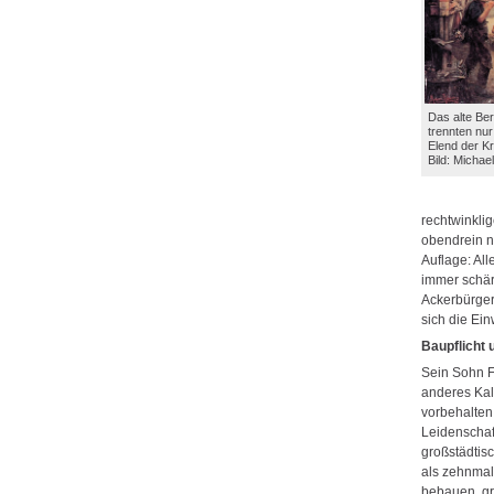
Das alte Be
trennten nu
Elend der K
Bild: Michae
rechtwinkli
obendrein n
Auflage: Al
immer schä
Ackerbürger
sich die Ein
Baupflicht 
Sein Sohn Fr
anderes Kal
vorbehalten.
Leidenschaf
großstädtis
als zehnmal
bebauen, gri