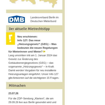
Landesverband Berlin im
Deutschen Mieterbund
Der aktuelle Mietrechtstipp
Neu erschienen:
Info 127: Das neue
„Heizungsgesetz“ (GEG) – Was
bedeuten die neuen Regelungen
für Mieterinnen und Mieter?
Lang umstritten tritt am 1. Januar 2024 das
Gesetz zur Änderung des
Gebäudeenergiegesetzes (GEG) – das
sogenannte „Heizungsgesetz“ – in Kraft.
Damit werden Vorgaben für neu installierte
Heizungsanlagen eingeführt. Unser Info 127
gibt Antworten auf die wichtigsten 15 Fragen.
Mitmachen
23.07.26
Für die ZDF-Sendung „Klartext“, die am
29.09.26 live aus Berlin gesendet wird und