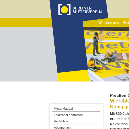
Wir über uns
Beit
Preußen 
Wie lebt
König g
MieterMagazin
Mit 800 Jah
Leserbrief schreiben
erst mit der
Redaktion
Revolution 
Abonnement