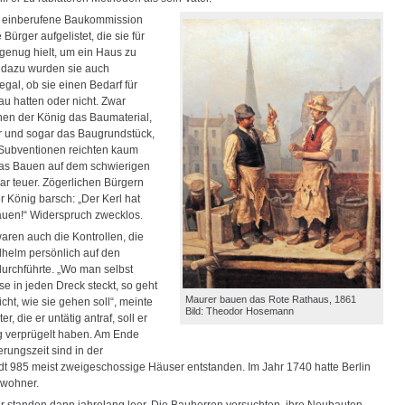
s einberufene Baukommission
 Bürger aufgelistet, die sie für
enug hielt, um ein Haus zu
 dazu wurden sie auch
 egal, ob sie einen Bedarf für
u hatten oder nicht. Zwar
nen der König das Baumaterial,
r und sogar das Baugrundstück,
Subventionen reichten kaum
as Bauen auf dem schwierigen
r teuer. Zögerlichen Bürgern
r König barsch: „Der Kerl hat
bauen!“ Widerspruch zwecklos.
aren auch die Kontrollen, die
ilhelm persönlich auf den
durchführte. „Wo man selbst
se in jeden Dreck steckt, so geht
Maurer bauen das Rote Rathaus, 1861
cht, wie sie gehen soll“, meinte
Bild: Theodor Hosemann
er, die er untätig antraf, soll er
 verprügelt haben. Am Ende
rungszeit sind in der
adt 985 meist zweigeschossige Häuser entstanden. Im Jahr 1740 hatte Berlin
nwohner.
r standen dann jahrelang leer. Die Bauherren versuchten, ihre Neubauten