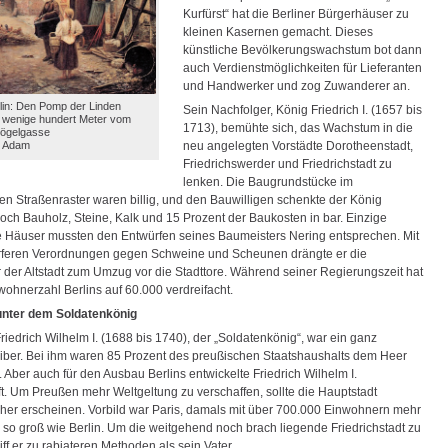
Kurfürst“ hat die Berliner Bürgerhäuser zu
kleinen Kasernen gemacht. Dieses
künstliche Bevölkerungswachstum bot dann
auch Verdienstmöglichkeiten für Lieferanten
und Handwerker und zog Zuwanderer an.
rlin: Den Pomp der Linden
Sein Nachfolger, König Friedrich I. (1657 bis
r wenige hundert Meter vom
1713), bemühte sich, das Wachstum in die
rögelgasse
l Adam
neu angelegten Vorstädte Dorotheenstadt,
Friedrichswerder und Friedrichstadt zu
lenken. Die Baugrundstücke im
gen Straßenraster waren billig, und den Bauwilligen schenkte der König
och Bauholz, Steine, Kalk und 15 Prozent der Baukosten in bar. Einzige
le Häuser mussten den Entwürfen seines Baumeisters Nering entsprechen. Mit
rferen Verordnungen gegen Schweine und Scheunen drängte er die
 der Altstadt zum Umzug vor die Stadttore. Während seiner Regierungszeit hat
wohnerzahl Berlins auf 60.000 verdreifacht.
unter dem Soldatenkönig
iedrich Wilhelm I. (1688 bis 1740), der „Soldatenkönig“, war ein ganz
iber. Bei ihm waren 85 Prozent des preußischen Staatshaushalts dem Heer
 Aber auch für den Ausbau Berlins entwickelte Friedrich Wilhelm I.
t. Um Preußen mehr Weltgeltung zu verschaffen, sollte die Hauptstadt
cher erscheinen. Vorbild war Paris, damals mit über 700.000 Einwohnern mehr
 so groß wie Berlin. Um die weitgehend noch brach liegende Friedrichstadt zu
ff er zu rabiateren Methoden als sein Vater.