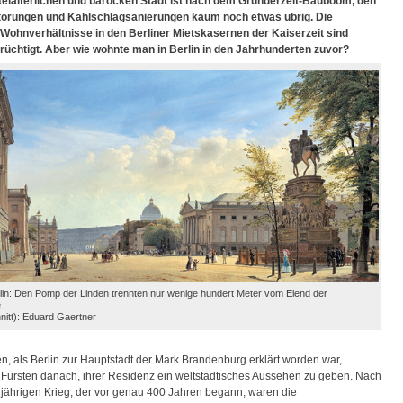
telalterlichen und barocken Stadt ist nach dem Gründerzeit-Bauboom, den
törungen und Kahlschlagsanierungen kaum noch etwas übrig. Die
ohnverhältnisse in den Berliner Mietskasernen der Kaiserzeit sind
üchtigt. Aber wie wohnte man in Berlin in den Jahrhunderten zuvor?
rlin: Den Pomp der Linden trennten nur wenige hundert Meter vom Elend der
e
nitt): Eduard Gaertner
en, als Berlin zur Hauptstadt der Mark Brandenburg erklärt worden war,
e Fürsten danach, ihrer Residenz ein weltstädtisches Aussehen zu geben. Nach
jährigen Krieg, der vor genau 400 Jahren begann, waren die