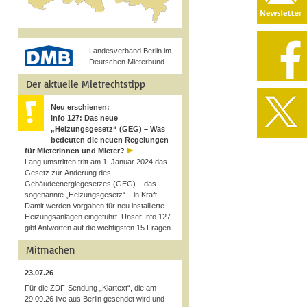
Landesverband Berlin im
Deutschen Mieterbund
Der aktuelle Mietrechtstipp
Neu erschienen:
Info 127: Das neue
„Heizungsgesetz“ (GEG) – Was
bedeuten die neuen Regelungen
für Mieterinnen und Mieter?
Lang umstritten tritt am 1. Januar 2024 das
Gesetz zur Änderung des
Gebäudeenergiegesetzes (GEG) – das
sogenannte „Heizungsgesetz“ – in Kraft.
Damit werden Vorgaben für neu installierte
Heizungsanlagen eingeführt. Unser Info 127
gibt Antworten auf die wichtigsten 15 Fragen.
Mitmachen
23.07.26
Für die ZDF-Sendung „Klartext“, die am
29.09.26 live aus Berlin gesendet wird und