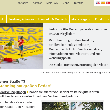
Startseite
Kontakt
Mein BMV
Jobs
Termine
Sprachen
ritt
Beratung & Service
Infomarkt & Mietrecht
MieterMagazin
Rund ums
Berlins größte Mieterorganisation mit über
190.000 Mitgliedern
Mieterberatung in allen Bezirken,
Schriftverkehr mit Vermietern,
Mietrechtsschutz für Gerichtsverfahren,
Informationen zum Mietrecht und zur
Wohnungspolitik
Die starke Interessenvertretung der Mieter
Magazin
/
Online
/
MieterMagazin 8/21
/
Reichenberger Stra
rger Straße 73
Brenning hat großen Bedarf
edarfskündigungen
haben die Mieter vor Gericht oft keine gute Karten.
ulicher ist ein aktuelles Urteil des Berliner Landgerichts.
lang hat das Paar aus der
er Straße 73 in Kreuzberg