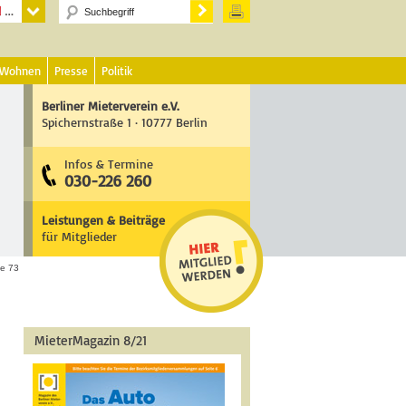
 Wohnen
Presse
Politik
Berliner Mieterverein e.V.
Spichernstraße 1 · 10777 Berlin
Infos & Termine
030-226 260
Leistungen & Beiträge
für Mitglieder
ße 73
MieterMagazin 8/21