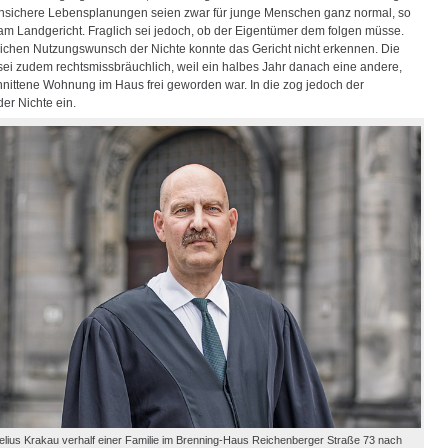
nsichere Lebensplanungen seien zwar für junge Menschen ganz normal, so
 am Landgericht. Fraglich sei jedoch, ob der Eigentümer dem folgen müsse.
lichen Nutzungswunsch der Nichte konnte das Gericht nicht erkennen. Die
ei zudem rechtsmissbräuchlich, weil ein halbes Jahr danach eine andere,
hnittene Wohnung im Haus frei geworden war. In die zog jedoch der
der Nichte ein.
elius Krakau verhalf einer Familie im Brenning-Haus Reichenberger Straße 73 nach