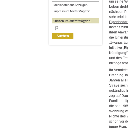
um seine W
Mediadaten für Anzeigen
Leben dreht
Impressum MieterMagazin
nächsten Pr
sehr erleich
Suchen im MieterMagazin
Eigenbedar
Instanz zur
ihren Anwal
die Unterst
„Zwangsräum
Initiative „
Kündigung!“
und des Fre
nicht gescha
Ihr Vermiete
Brenning, h
Jahren alle
Straße sec
gekündigt. 
zog auf Daue
Familienmitg
die seit 198
Wohnung wur
Nichte des 
schon vor d
junge Frau,