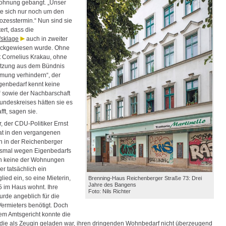
ohnung gebangt. „Unser
e sich nur noch um den
ozesstermin.“ Nun sind sie
tert, dass die
fsklage
auch in zweiter
ückgewiesen wurde. Ohne
t Cornelius Krakau, ohne
ützung aus dem Bündnis
ung verhindern“, der
Eigenbedarf kennt keine
 sowie der Nachbarschaft
undeskreises hätten sie es
fft, sagen sie.
r, der CDU-Politiker Ernst
at in den vergangenen
in in der Reichenberger
hsmal wegen Eigenbedarfs
In keine der Wohnungen
r tatsächlich ein
lied ein, so eine Mieterin,
Brenning-Haus Reichenberger Straße 73: Drei
Jahre des Bangens
5 im Haus wohnt. Ihre
Foto: Nils Richter
de angeblich für die
Vermieters benötigt. Doch
em Amtsgericht konnte die
 die als Zeugin geladen war, ihren dringenden Wohnbedarf nicht überzeugend