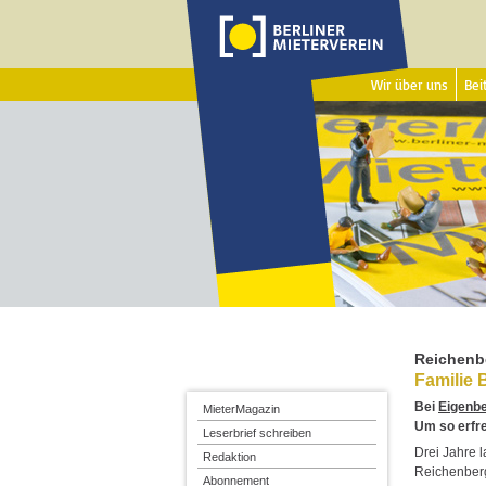
Wir über uns
Beit
Reichenbe
Familie 
Bei
Eigenb
MieterMagazin
Um so erfre
Leserbrief schreiben
Drei Jahre 
Redaktion
Reichenberg
Abonnement