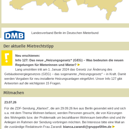
Landesverband Berlin im Deutschen Mieterbund
Der aktuelle Mietrechtstipp
Neu erschienen:
Info 127: Das neue „Heizungsgesetz“ (GEG) – Was bedeuten die neuen
Regelungen für Mieterinnen und Mieter?
Lang umstritten tritt am 1. Januar 2024 das Gesetz zur Änderung des
Gebäudeenergiegesetzes (GEG) – das sogenannte „Heizungsgesetz“ – in Kraft. Damit
werden Vorgaben für neu installierte Heizungsanlagen eingeführt. Unser Info 127 gibt
Antworten auf die wichtigsten 15 Fragen.
Mitmachen
23.07.26
Für die ZDF-Sendung „Klartext“, die am 29.09.26 live aus Berlin gesendet wird und sich
u.a. mit dem Thema Wohnen befasst, werden Personen gesucht, die von Kürzungen
des Wohngelds bzw. der Problematik um bezahlbaren Wohnraum betroffen sind und ihr
Anliegen im Rahmen der Sendung vorbringen möchten. Bei Interesse bitte eine Mail an
die zuständige Redakteurin Frau Zarandi:
bianca.zarandi@gruppe5film.de