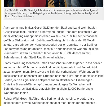
Im Blickfeld des 10. Sozialgipfels standen die Wohnungssuchenden, die aufgrund
ihres persönlichen, zum Beispiel gesundheitlichen Hintergrunds benachteiligt sind
Foto: Christian Muhrbeck
Auch wenn Ingo Malter, Geschäftsführer der Stadt und Land Wohnbauten-
Gesellschaft mbH, nicht von einer Wohnungsnot, sondern bestenfalls von
einer Wohnungsknappheit sprechen wollte – die zum Teil sehr emotional
geführte Diskussion beim Jubiläums-Sozialgipfel im Haus der IG Metall
zeigte, dass dringender Handlungsbedarf besteht, um das in der Berliner
Landesverfassung garantierte Recht auf angemessenen Wohnraum in die
Praxis umzusetzen. Schließlich leben allein 631.000 Menschen mit
Behinderung in der Stadt. Und ihr Anteil wächst.
Stadtentwicklungssenatorin Katrin Lompscher musste zugeben, dass bei der
angespannten Wohnungsmarktsituation häufig Angebot und Bedarf nicht
zusammenkommen. So ist zwar die Zahl der vorhandenen Wohnungen für
gesellschaftlich benachteiligte Gruppen bekannt, nicht jedoch der tatsächliche
Bedarf, denn es gibt keine entsprechenden statistischen Erhebungen.
Christine Braunert-Rümenapf, Landesbeauftrag-te für Menschen mit
Behinderung, schätzt, dass zurzeit in Berlin allein 41.000 barrierefreie
Wohnungen fehlen.
Reiner Wild, Geschäftsführer des Berliner Mietervereins, forderte, dass
insbesondere private Wohnungseigentümer mehr behindertengerechte