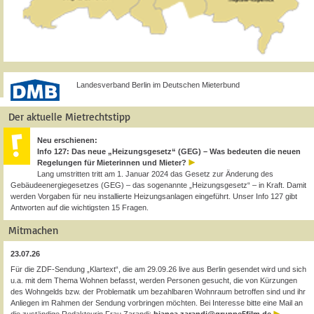
Landesverband Berlin im Deutschen Mieterbund
Der aktuelle Mietrechtstipp
Neu erschienen:
Info 127: Das neue „Heizungsgesetz“ (GEG) – Was bedeuten die neuen
Regelungen für Mieterinnen und Mieter?
Lang umstritten tritt am 1. Januar 2024 das Gesetz zur Änderung des
Gebäudeenergiegesetzes (GEG) – das sogenannte „Heizungsgesetz“ – in Kraft. Damit
werden Vorgaben für neu installierte Heizungsanlagen eingeführt. Unser Info 127 gibt
Antworten auf die wichtigsten 15 Fragen.
Mitmachen
23.07.26
Für die ZDF-Sendung „Klartext“, die am 29.09.26 live aus Berlin gesendet wird und sich
u.a. mit dem Thema Wohnen befasst, werden Personen gesucht, die von Kürzungen
des Wohngelds bzw. der Problematik um bezahlbaren Wohnraum betroffen sind und ihr
Anliegen im Rahmen der Sendung vorbringen möchten. Bei Interesse bitte eine Mail an
die zuständige Redakteurin Frau Zarandi:
bianca.zarandi@gruppe5film.de