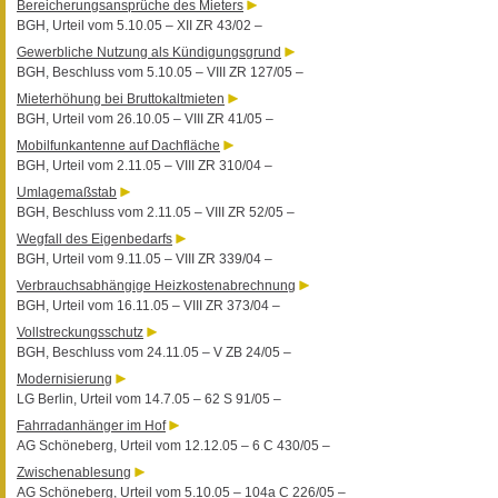
Bereicherungsansprüche des Mieters
BGH, Urteil vom 5.10.05 – XII ZR 43/02 –
Gewerbliche Nutzung als Kündigungsgrund
BGH, Beschluss vom 5.10.05 – VIII ZR 127/05 –
Mieterhöhung bei Bruttokaltmieten
BGH, Urteil vom 26.10.05 – VIII ZR 41/05 –
Mobilfunkantenne auf Dachfläche
BGH, Urteil vom 2.11.05 – VIII ZR 310/04 –
Umlagemaßstab
BGH, Beschluss vom 2.11.05 – VIII ZR 52/05 –
Wegfall des Eigenbedarfs
BGH, Urteil vom 9.11.05 – VIII ZR 339/04 –
Verbrauchsabhängige Heizkostenabrechnung
BGH, Urteil vom 16.11.05 – VIII ZR 373/04 –
Vollstreckungsschutz
BGH, Beschluss vom 24.11.05 – V ZB 24/05 –
Modernisierung
LG Berlin, Urteil vom 14.7.05 – 62 S 91/05 –
Fahrradanhänger im Hof
AG Schöneberg, Urteil vom 12.12.05 – 6 C 430/05 –
Zwischenablesung
AG Schöneberg, Urteil vom 5.10.05 – 104a C 226/05 –