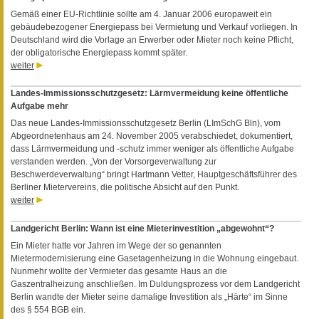
Gemäß einer EU-Richtlinie sollte am 4. Januar 2006 europaweit ein
gebäudebezogener Energiepass bei Vermietung und Verkauf vorliegen. In
Deutschland wird die Vorlage an Erwerber oder Mieter noch keine Pflicht,
der obligatorische Energiepass kommt später.
weiter
Landes-Immissionsschutzgesetz: Lärmvermeidung keine öffentliche
Aufgabe mehr
Das neue Landes-Immissionsschutzgesetz Berlin (LImSchG Bln), vom
Abgeordnetenhaus am 24. November 2005 verabschiedet, dokumentiert,
dass Lärmvermeidung und -schutz immer weniger als öffentliche Aufgabe
verstanden werden. „Von der Vorsorgeverwaltung zur
Beschwerdeverwaltung“ bringt Hartmann Vetter, Hauptgeschäftsführer des
Berliner Mietervereins, die politische Absicht auf den Punkt.
weiter
Landgericht Berlin: Wann ist eine Mieterinvestition „abgewohnt“?
Ein Mieter hatte vor Jahren im Wege der so genannten
Mietermodernisierung eine Gasetagenheizung in die Wohnung eingebaut.
Nunmehr wollte der Vermieter das gesamte Haus an die
Gaszentralheizung anschließen. Im Duldungsprozess vor dem Landgericht
Berlin wandte der Mieter seine damalige Investition als „Härte“ im Sinne
des § 554 BGB ein.