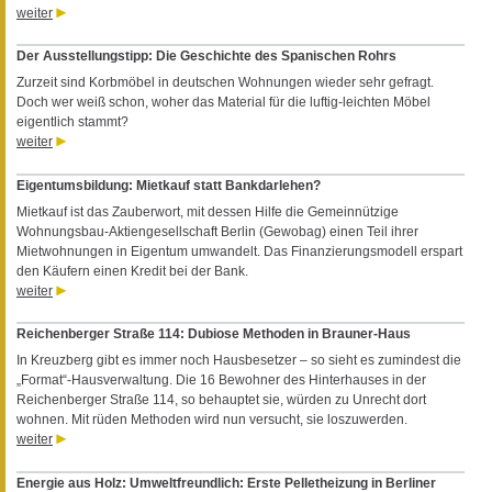
weiter
Der Ausstellungstipp: Die Geschichte des Spanischen Rohrs
Zurzeit sind Korbmöbel in deutschen Wohnungen wieder sehr gefragt.
Doch wer weiß schon, woher das Material für die luftig-leichten Möbel
eigentlich stammt?
weiter
Eigentumsbildung: Mietkauf statt Bankdarlehen?
Mietkauf ist das Zauberwort, mit dessen Hilfe die Gemeinnützige
Wohnungsbau-Aktiengesellschaft Berlin (Gewobag) einen Teil ihrer
Mietwohnungen in Eigentum umwandelt. Das Finanzierungsmodell erspart
den Käufern einen Kredit bei der Bank.
weiter
Reichenberger Straße 114: Dubiose Methoden in Brauner-Haus
In Kreuzberg gibt es immer noch Hausbesetzer – so sieht es zumindest die
„Format“-Hausverwaltung. Die 16 Bewohner des Hinterhauses in der
Reichenberger Straße 114, so behauptet sie, würden zu Unrecht dort
wohnen. Mit rüden Methoden wird nun versucht, sie loszuwerden.
weiter
Energie aus Holz: Umweltfreundlich: Erste Pelletheizung in Berliner