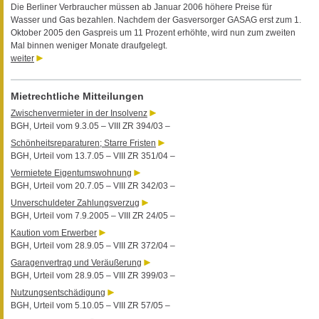
Die Berliner Verbraucher müssen ab Januar 2006 höhere Preise für
Wasser und Gas bezahlen. Nachdem der Gasversorger GASAG erst zum 1.
Oktober 2005 den Gaspreis um 11 Prozent erhöhte, wird nun zum zweiten
Mal binnen weniger Monate draufgelegt.
weiter
Mietrechtliche Mitteilungen
Zwischenvermieter in der Insolvenz
BGH, Urteil vom 9.3.05 – VIII ZR 394/03 –
Schönheitsreparaturen; Starre Fristen
BGH, Urteil vom 13.7.05 – VIII ZR 351/04 –
Vermietete Eigentumswohnung
BGH, Urteil vom 20.7.05 – VIII ZR 342/03 –
Unverschuldeter Zahlungsverzug
BGH, Urteil vom 7.9.2005 – VIII ZR 24/05 –
Kaution vom Erwerber
BGH, Urteil vom 28.9.05 – VIII ZR 372/04 –
Garagenvertrag und Veräußerung
BGH, Urteil vom 28.9.05 – VIII ZR 399/03 –
Nutzungsentschädigung
BGH, Urteil vom 5.10.05 – VIII ZR 57/05 –