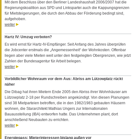
Mit dem Beschluss über den Berliner Landeshaushalt 2006/2007 hat die
Regierungskoalition aus SPD und Linkspartei auch die Kappungsgrenzen
für Mietsteigerungen, die durch den Abbau der Förderung bedingt sind,
aufgehoben.
weiter
Hartz IV: Umzug verboten?
Es wird ernst für Hartz-IV-Empfänger. Seit Anfang des Jahres überprüfen
die Jobcenter erstmals die „Angemessenheit“ der Wohnkosten. Offenbar
liegen aber viele Mieten weit unter den festgelegten Obergrenzen, wie jetzt
Zahlen der Bundesagentur für Arbeit belegen.
weiter
Vorbildlicher Wohnraum vor dem Aus: Abriss am Lützowplatz rückt
näher
Die Dibag hat ihren Mietern Ende 2005 den Abriss ihrer Wohnhäuser am
Lützowplatz 2-18 per Rundschreiben angekündigt. Von diesen Planungen
sind 38 Mietparteien betroffen, die in den 1982/1983 gebauten Häusern
wohnen, die Stararchitekt Mathias Ungers zur Internationalen
Bauausstellung (IBA) entworfen hatte. Das Unternehmen plant, dort
anschließend Neubauten zu errichten.
weiter
Energiepass: Mieterinteressen bislang außen vor