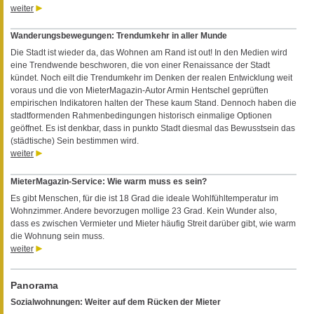
weiter
Wanderungsbewegungen: Trendumkehr in aller Munde
Die Stadt ist wieder da, das Wohnen am Rand ist out! In den Medien wird
eine Trendwende beschworen, die von einer Renaissance der Stadt
kündet. Noch eilt die Trendumkehr im Denken der realen Entwicklung weit
voraus und die von MieterMagazin-Autor Armin Hentschel geprüften
empirischen Indikatoren halten der These kaum Stand. Dennoch haben die
stadtformenden Rahmenbedingungen historisch einmalige Optionen
geöffnet. Es ist denkbar, dass in punkto Stadt diesmal das Bewusstsein das
(städtische) Sein bestimmen wird.
weiter
MieterMagazin-Service: Wie warm muss es sein?
Es gibt Menschen, für die ist 18 Grad die ideale Wohlfühltemperatur im
Wohnzimmer. Andere bevorzugen mollige 23 Grad. Kein Wunder also,
dass es zwischen Vermieter und Mieter häufig Streit darüber gibt, wie warm
die Wohnung sein muss.
weiter
Panorama
Sozialwohnungen: Weiter auf dem Rücken der Mieter