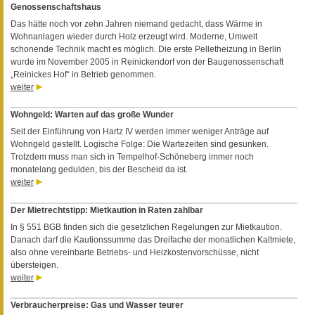
Genossenschaftshaus
Das hätte noch vor zehn Jahren niemand gedacht, dass Wärme in
Wohnanlagen wieder durch Holz erzeugt wird. Moderne, Umwelt
schonende Technik macht es möglich. Die erste Pelletheizung in Berlin
wurde im November 2005 in Reinickendorf von der Baugenossenschaft
„Reinickes Hof“ in Betrieb genommen.
weiter
Wohngeld: Warten auf das große Wunder
Seit der Einführung von Hartz IV werden immer weniger Anträge auf
Wohngeld gestellt. Logische Folge: Die Wartezeiten sind gesunken.
Trotzdem muss man sich in Tempelhof-Schöneberg immer noch
monatelang gedulden, bis der Bescheid da ist.
weiter
Der Mietrechtstipp: Mietkaution in Raten zahlbar
In § 551 BGB finden sich die gesetzlichen Regelungen zur Mietkaution.
Danach darf die Kautionssumme das Dreifache der monatlichen Kaltmiete,
also ohne vereinbarte Betriebs- und Heizkostenvorschüsse, nicht
übersteigen.
weiter
Verbraucherpreise: Gas und Wasser teurer