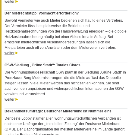
weiter
Der Mietrechtstipp: Vollmacht erforderlich?
Sowohl Vermieter wie auch Mieter bedienen sich häufig eines Vertreters.
Der Vermieter lässt beispielsweise die Betriebs- und
Heizkostenabrechnungen von der Hausverwaltung erledigen – die gibt die
Heizkostenabrechnung häufig bei einer Ablesefirma in Auftrag. Bei
ernsteren mietrechtlichen Auseinandersetzungen lassen sich die
Mietparteien auch oft von Anwälten oder dem Mieterverein vertreten.
weiter
GSW-Siedlung „Grüne Stadt“: Totales Chaos
Die Wohnungsbaugesellschaft GSW plant in der Siedlung „Grüne Stadt“ in
Prenzlauer Berg Modernisierungen, die die Miete auf fast das Doppelte
steigen lassen. Viele Mieter werden das nicht zahlen können. Sie sind
auch von den unpräzisen und widersprüchlichen Informationen der GSW
verwirrt und verunsichert.
weiter
Bekanntheitsumfrage: Deutscher Mieterbund ist Nummer eins
Der beste Lobbyist unter allen wohnungswirtschaftlichen Verbänden ist
nach einer Umfrage der „Immobilien Zeitung“ der Deutsche Mieterbund
(DMB). Der Dachorganisation der meisten Mietervereine im Lande gehört
auch der Berliner Mieterverein an.