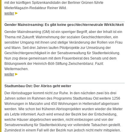
mit der künftigen Spitzenkandidatin der Berliner Grünen führte
MieterMagazin-Redakteur Reiner Wild.
weiter
Gender Mainstreaming: Es gibt keine geschlechterneutrale Wirklichkeit
Gender Mainstreaming (GM) ist ein sperriger Begriff, aber der Inhalt ist ein
Thema mit Zukunft: Wahrnehmung der sozialen Geschlechterrollen, ein
sensibler Umgang mit ihnen und stetige Veränderung der Rollen von Frau
und Mann. Seit drei Jahren laufen Pilotprojekte zur Umsetzung der
Geschlechtergerechtigkeit in der Senatsverwaltung für Stadtentwicklung.
Nun zog diese gemeinsam mit dem Frauenbeirat des Senats und dem
Bildungswerk der Heinrich-Böll-Stiftung Zwischenbilanz. Fazit:
Weitermachen.
weiter
Stadtumbau Ost: Der Abriss geht weiter
Der Abrissbagger kommt nicht zur Ruhe. In den nächsten zwei bis drei
Jahren sollen im Rahmen des Programms Stadtumbau Ost weitere 1256
Wohnungen in Marzahn und 450 Wohnungen in Hellersdorf abgerissen
werden. Wie schon bei früheren Abrissprojekten wurden wieder die Mieter
als Letzte informiert. Auch wird erneut der Bezirk bei der Entscheidung,
welche Häuser abgebrochen werden, nicht einbezogen und von der
Senatsverwaltung für Stadtentwicklung vor vollendete Tatsachen gestellt.
Zumindest in einem Fall will der Bezirk nun jedoch nicht mehr mitspielen.