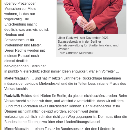
über 80 Prozent der
Menschen zur Miete
wohnen, ist das nur
folgerichtig. Die
Entscheidung macht
deutlich, was uns wichtig ist:
Neubau und
Ülker Radziwill, seit Dezember 2021
Bestandsschutz für
Staatssekretärin in der Berliner
Mieterinnen und Mieter.
Senatsverwaltung für Stadtentwicklung und
Wohnen
Deren Rechte werden mit
Foto: Christian Muhrbeck
meinem Ressort noch
einmal deutlich
hervorgehoben. Berlin hat
in punkto Mieterschutz schon immer Ideen entwickelt, war ein Vorreiter …
MieterMagazin:
… und hat im letzten Jahr herbe Rückschläge hinnehmen
müssen: der gekippte Mietendeckel und die in Teilen beschnittene Praxis des
Vorkaufsrechts.
Radziwill:
Beides sind Härten für Berlin, da gibt es nichts schönzureden. Beim
Vorkaufsrecht bleiben wir dran, und wir sind zuversichtlich, dass wir mit dem
Bund trotz Blockaden etwas durchsetzen können. Der Mietendeckel ist im
Übrigen nicht inhaltlich gekippt worden, sondern weil Berlin
verfassungsrechtlich nicht den richtigen Weg gegangen ist. Der muss über die
Bundesebene führen, etwa über eine Länderöffnungsklausel …
MieterMagazin:
… einen Zusatz im Bundesgesetz, der den Ländern in