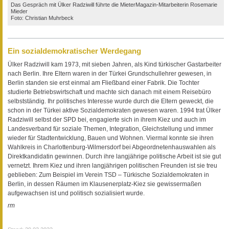
Das Gespräch mit Ülker Radziwill führte die MieterMagazin-Mitarbeiterin Rosemarie
Mieder
Foto: Christian Muhrbeck
Ein sozialdemokratischer Werdegang
Ülker Radziwill kam 1973, mit sieben Jahren, als Kind türkischer Gastarbeiter
nach Berlin. Ihre Eltern waren in der Türkei Grundschullehrer gewesen, in
Berlin standen sie erst einmal am Fließband einer Fabrik. Die Tochter
studierte Betriebswirtschaft und machte sich danach mit einem Reisebüro
selbstständig. Ihr politisches Interesse wurde durch die Eltern geweckt, die
schon in der Türkei aktive Sozialdemokraten gewesen waren. 1994 trat Ülker
Radziwill selbst der SPD bei, engagierte sich in ihrem Kiez und auch im
Landesverband für soziale Themen, Integration, Gleichstellung und immer
wieder für Stadtentwicklung, Bauen und Wohnen. Viermal konnte sie ihren
Wahlkreis in Charlottenburg-Wilmersdorf bei Abgeordnetenhauswahlen als
Direktkandidatin gewinnen. Durch ihre langjährige politische Arbeit ist sie gut
vernetzt. Ihrem Kiez und ihren langjährigen politischen Freunden ist sie treu
geblieben: Zum Beispiel im Verein TSD – Türkische Sozialdemokraten in
Berlin, in dessen Räumen im Klausenerplatz-Kiez sie gewissermaßen
aufgewachsen ist und politisch sozialisiert wurde.
rm