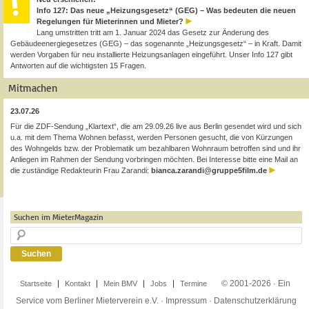
Info 127: Das neue „Heizungsgesetz“ (GEG) – Was bedeuten die neuen
Regelungen für Mieterinnen und Mieter?
Lang umstritten tritt am 1. Januar 2024 das Gesetz zur Änderung des
Gebäudeenergiegesetzes (GEG) – das sogenannte „Heizungsgesetz“ – in Kraft. Damit
werden Vorgaben für neu installierte Heizungsanlagen eingeführt. Unser Info 127 gibt
Antworten auf die wichtigsten 15 Fragen.
Mitmachen
23.07.26
Für die ZDF-Sendung „Klartext“, die am 29.09.26 live aus Berlin gesendet wird und sich
u.a. mit dem Thema Wohnen befasst, werden Personen gesucht, die von Kürzungen
des Wohngelds bzw. der Problematik um bezahlbaren Wohnraum betroffen sind und ihr
Anliegen im Rahmen der Sendung vorbringen möchten. Bei Interesse bitte eine Mail an
die zuständige Redakteurin Frau Zarandi:
bianca.zarandi@gruppe5film.de
Suchen im MieterMagazin
© 2001-2026 · Ein
Startseite
Kontakt
Mein BMV
Jobs
Termine
Service vom Berliner Mieterverein e.V. ·
Impressum
·
Datenschutzerklärung