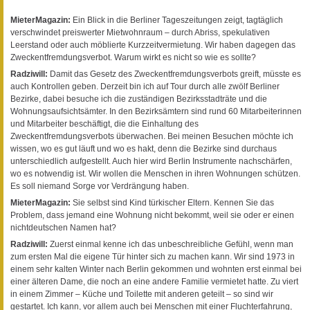
MieterMagazin:
Ein Blick in die Berliner Tageszeitungen zeigt, tagtäglich
verschwindet preiswerter Mietwohnraum – durch Abriss, spekulativen
Leerstand oder auch möblierte Kurzzeitvermietung. Wir haben dagegen das
Zweckentfremdungsverbot. Warum wirkt es nicht so wie es sollte?
Radziwill:
Damit das Gesetz des Zweckentfremdungsverbots greift, müsste es
auch Kontrollen geben. Derzeit bin ich auf Tour durch alle zwölf Berliner
Bezirke, dabei besuche ich die zuständigen Bezirksstadträte und die
Wohnungsaufsichtsämter. In den Bezirksämtern sind rund 60 Mitarbeiterinnen
und Mitarbeiter beschäftigt, die die Einhaltung des
Zweckentfremdungsverbots überwachen. Bei meinen Besuchen möchte ich
wissen, wo es gut läuft und wo es hakt, denn die Bezirke sind durchaus
unterschiedlich aufgestellt. Auch hier wird Berlin Instrumente nachschärfen,
wo es notwendig ist. Wir wollen die Menschen in ihren Wohnungen schützen.
Es soll niemand Sorge vor Verdrängung haben.
MieterMagazin:
Sie selbst sind Kind türkischer Eltern. Kennen Sie das
Problem, dass jemand eine Wohnung nicht bekommt, weil sie oder er einen
nichtdeutschen Namen hat?
Radziwill:
Zuerst einmal kenne ich das unbeschreibliche Gefühl, wenn man
zum ersten Mal die eigene Tür hinter sich zu machen kann. Wir sind 1973 in
einem sehr kalten Winter nach Berlin gekommen und wohnten erst einmal bei
einer älteren Dame, die noch an eine andere Familie vermietet hatte. Zu viert
in einem Zimmer – Küche und Toilette mit anderen geteilt – so sind wir
gestartet. Ich kann, vor allem auch bei Menschen mit einer Fluchterfahrung,