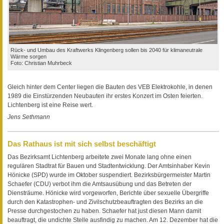
Rück- und Umbau des Kraftwerks Klingenberg sollen bis 2040 für klimaneutrale
Wärme sorgen
Foto: Christian Muhrbeck
Gleich hinter dem Center liegen die Bauten des VEB Elektrokohle, in denen
1989 die Einstürzenden Neubauten ihr erstes Konzert im Osten feierten.
Lichtenberg ist eine Reise wert.
Jens Sethmann
Das Rathaus ist mit sich selbst beschäftigt
Das Bezirksamt Lichtenberg arbeitete zwei Monate lang ohne einen
regulären Stadtrat für Bauen und Stadtentwicklung. Der Amtsinhaber Kevin
Hönicke (SPD) wurde im Oktober suspendiert. Bezirksbürgermeister Martin
Schaefer (CDU) verbot ihm die Amtsausübung und das Betreten der
Diensträume. Hönicke wird vorgeworfen, Berichte über sexuelle Übergriffe
durch den Katastrophen- und Zivilschutzbeauftragten des Bezirks an die
Presse durchgestochen zu haben. Schaefer hat just diesen Mann damit
beauftragt, die undichte Stelle ausfindig zu machen. Am 12. Dezember hat die