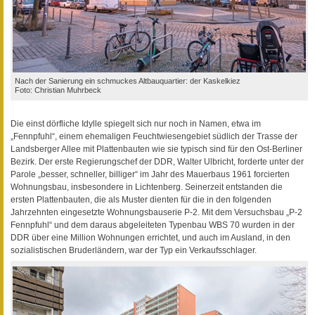
Nach der Sanierung ein schmuckes Altbauquartier: der Kaskelkiez
Foto: Christian Muhrbeck
Die einst dörfliche Idylle spiegelt sich nur noch in Namen, etwa im
„Fennpfuhl“, einem ehemaligen Feuchtwiesengebiet südlich der Trasse der
Landsberger Allee mit Plattenbauten wie sie typisch sind für den Ost-Berliner
Bezirk. Der erste Regierungschef der DDR, Walter Ulbricht, forderte unter der
Parole „besser, schneller, billiger“ im Jahr des Mauerbaus 1961 forcierten
Wohnungsbau, insbesondere in Lichtenberg. Seinerzeit entstanden die
ersten Plattenbauten, die als Muster dienten für die in den folgenden
Jahrzehnten eingesetzte Wohnungsbauserie P-2. Mit dem Versuchsbau „P-2
Fennpfuhl“ und dem daraus abgeleiteten Typenbau WBS 70 wurden in der
DDR über eine Million Wohnungen errichtet, und auch im Ausland, in den
sozialistischen Bruderländern, war der Typ ein Verkaufsschlager.