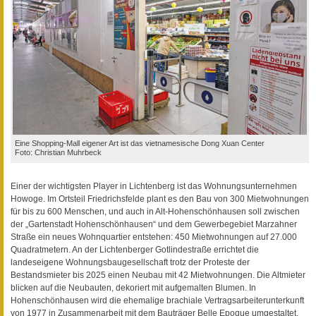
Eine Shopping-Mall eigener Art ist das vietnamesische Dong Xuan Center
Foto: Christian Muhrbeck
Einer der wichtigsten Player in Lichtenberg ist das Wohnungsunternehmen
Howoge. Im Ortsteil Friedrichsfelde plant es den Bau von 300 Mietwohnungen
für bis zu 600 Menschen, und auch in Alt-Hohenschönhausen soll zwischen
der „Gartenstadt Hohenschönhausen“ und dem Gewerbegebiet Marzahner
Straße ein neues Wohnquartier entstehen: 450 Mietwohnungen auf 27.000
Quadratmetern. An der Lichtenberger Gotlindestraße errichtet die
landeseigene Wohnungsbaugesellschaft trotz der Proteste der
Bestandsmieter bis 2025 einen Neubau mit 42 Mietwohnungen. Die Altmieter
blicken auf die Neubauten, dekoriert mit aufgemalten Blumen. In
Hohenschönhausen wird die ehemalige brachiale Vertragsarbeiterunterkunft
von 1977 in Zusammenarbeit mit dem Bauträger Belle Epoque umgestaltet.