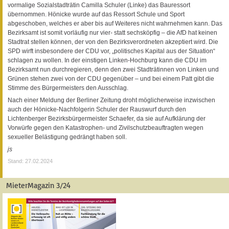
vormalige Sozialstadträtin Camilla Schuler (Linke) das Bauressort
übernommen. Hönicke wurde auf das Ressort Schule und Sport
abgeschoben, welches er aber bis auf Weiteres nicht wahrnehmen kann. Das
Bezirksamt ist somit vorläufig nur vier- statt sechsköpfig – die AfD hat keinen
Stadtrat stellen können, der von den Bezirksverordneten akzeptiert wird. Die
SPD wirft insbesondere der CDU vor, „politisches Kapital aus der Situation“
schlagen zu wollen. In der einstigen Linken-Hochburg kann die CDU im
Bezirksamt nun durchregieren, denn den zwei Stadträtinnen von Linken und
Grünen stehen zwei von der CDU gegenüber – und bei einem Patt gibt die
Stimme des Bürgermeisters den Ausschlag.
Nach einer Meldung der Berliner Zeitung droht möglicherweise inzwischen
auch der Hönicke-Nachfolgerin Schuler der Rauswurf durch den
Lichtenberger Bezirksbürgermeister Schaefer, da sie auf Aufklärung der
Vorwürfe gegen den Katastrophen- und Zivilschutzbeauftragten wegen
sexueller Belästigung gedrängt haben soll.
js
Stand: 27.02.2024
MieterMagazin 3/24