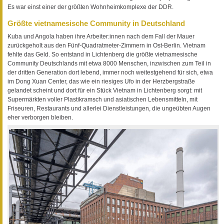
Es war einst einer der größten Wohnheimkomplexe der DDR.
Größte vietnamesische Community in Deutschland
Kuba und Angola haben ihre Arbeiter:innen nach dem Fall der Mauer
zurückgeholt aus den Fünf-Quadratmeter-Zimmern in Ost-Berlin. Vietnam
fehlte das Geld. So entstand in Lichtenberg die größte vietnamesische
Community Deutschlands mit etwa 8000 Menschen, inzwischen zum Teil in
der dritten Generation dort lebend, immer noch weitestgehend für sich, etwa
im Dong Xuan Center, das wie ein riesiges Ufo in der Herzbergstraße
gelandet scheint und dort für ein Stück Vietnam in Lichtenberg sorgt: mit
Supermärkten voller Plastikramsch und asiatischen Lebensmitteln, mit
Friseuren, Restaurants und allerlei Dienstleistungen, die ungeübten Augen
eher verborgen bleiben.