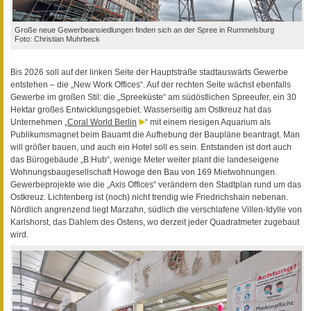
Große neue Gewerbeansiedlungen finden sich an der Spree in Rummelsburg
Foto: Christian Muhrbeck
Bis 2026 soll auf der linken Seite der Hauptstraße stadtauswärts Gewerbe
entstehen – die „New Work Offices“. Auf der rechten Seite wächst ebenfalls
Gewerbe im großen Stil: die „Spreeküste“ am südöstlichen Spreeufer, ein 30
Hektar großes Entwicklungsgebiet. Wasserseitig am Ostkreuz hat das
Unternehmen „
Coral World Berlin
“ mit einem riesigen Aquarium als
Publikumsmagnet beim Bauamt die Aufhebung der Baupläne beantragt. Man
will größer bauen, und auch ein Hotel soll es sein. Entstanden ist dort auch
das Bürogebäude „B:Hub“, wenige Meter weiter plant die landeseigene
Wohnungsbaugesellschaft Howoge den Bau von 169 Mietwohnungen.
Gewerbeprojekte wie die „Axis Offices“ verändern den Stadtplan rund um das
Ostkreuz. Lichtenberg ist (noch) nicht trendig wie Friedrichshain nebenan.
Nördlich angrenzend liegt Marzahn, südlich die verschlafene Villen-Idylle von
Karlshorst, das Dahlem des Ostens, wo derzeit jeder Quadratmeter zugebaut
wird.