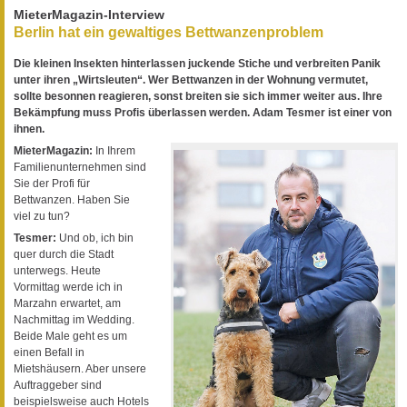
MieterMagazin-Interview
Berlin hat ein gewaltiges Bettwanzenproblem
Die kleinen Insekten hinterlassen juckende Stiche und verbreiten Panik
unter ihren „Wirtsleuten“. Wer Bettwanzen in der Wohnung vermutet,
sollte besonnen reagieren, sonst breiten sie sich immer weiter aus. Ihre
Bekämpfung muss Profis überlassen werden. Adam Tesmer ist einer von
ihnen.
MieterMagazin:
In Ihrem
Familienunternehmen sind
Sie der Profi für
Bettwanzen. Haben Sie
viel zu tun?
Tesmer:
Und ob, ich bin
quer durch die Stadt
unterwegs. Heute
Vormittag werde ich in
Marzahn erwartet, am
Nachmittag im Wedding.
Beide Male geht es um
einen Befall in
Mietshäusern. Aber unsere
Auftraggeber sind
beispielsweise auch Hotels