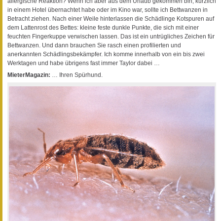
allergische Reaktion? Wenn ich aber aus dem Urlaub gekommen bin, kürzlich
in einem Hotel übernachtet habe oder im Kino war, sollte ich Bettwanzen in
Betracht ziehen. Nach einer Weile hinterlassen die Schädlinge Kotspuren auf
dem Lattenrost des Bettes: kleine feste dunkle Punkte, die sich mit einer
feuchten Fingerkuppe verwischen lassen. Das ist ein untrügliches Zeichen für
Bettwanzen. Und dann brauchen Sie rasch einen profilierten und
anerkannten Schädlingsbekämpfer. Ich komme innerhalb von ein bis zwei
Werktagen und habe übrigens fast immer Taylor dabei …
MieterMagazin:
… Ihren Spürhund.