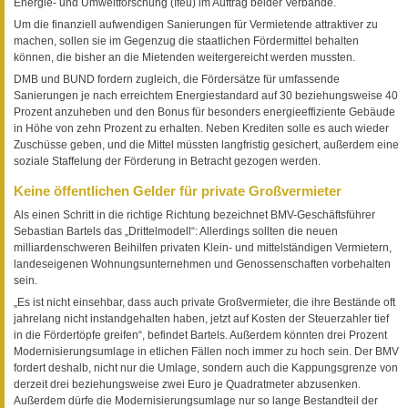
Energie- und Umweltforschung (Ifeu) im Auftrag beider Verbände.
Um die finanziell aufwendigen Sanierungen für Vermietende attraktiver zu
machen, sollen sie im Gegenzug die staatlichen Fördermittel behalten
können, die bisher an die Mietenden weitergereicht werden mussten.
DMB und BUND fordern zugleich, die Fördersätze für umfassende
Sanierungen je nach erreichtem Energiestandard auf 30 beziehungsweise 40
Prozent anzuheben und den Bonus für besonders energieeffiziente Gebäude
in Höhe von zehn Prozent zu erhalten. Neben Krediten solle es auch wieder
Zuschüsse geben, und die Mittel müssten langfristig gesichert, außerdem eine
soziale Staffelung der Förderung in Betracht gezogen werden.
Keine öffentlichen Gelder für private Großvermieter
Als einen Schritt in die richtige Richtung bezeichnet BMV-Geschäftsführer
Sebastian Bartels das „Drittelmodell“: Allerdings sollten die neuen
milliardenschweren Beihilfen privaten Klein- und mittelständigen Vermietern,
landeseigenen Wohnungsunternehmen und Genossenschaften vorbehalten
sein.
„Es ist nicht einsehbar, dass auch private Großvermieter, die ihre Bestände oft
jahrelang nicht instandgehalten haben, jetzt auf Kosten der Steuerzahler tief
in die Fördertöpfe greifen“, befindet Bartels. Außerdem könnten drei Prozent
Modernisierungsumlage in etlichen Fällen noch immer zu hoch sein. Der BMV
fordert deshalb, nicht nur die Umlage, sondern auch die Kappungsgrenze von
derzeit drei beziehungsweise zwei Euro je Quadratmeter abzusenken.
Außerdem dürfe die Modernisierungsumlage nur so lange Bestandteil der