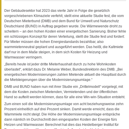
Der Gebäudesektor hat 2023 das vierte Jahr in Folge die gesetzlich
vorgeschriebenen Klimaziele verfehlt, stellt eine aktuelle Studie fest, die vom
Deutschen Mieterbund (DMB) und dem Bund für Umwelt und Naturschutz
Deutschland (BUND) in Auftrag gegeben wurde. Die Wärmewende droht zu
scheitern – an den hohen Kosten einer energetischen Sanierung. Bisher fehle
ein schlüssiges Konzept für deren Verteilung, stellt die Studie fest und fordert:
Für Mieter müssen die hohen Energiestandards bezahlbar, also
warmmietenneutral geplant und ausgeführt werden. Das heißt, die Kaltmiete
darf nur in dem Maße steigen, in dem sich Kosten für Heizung und
Warmwasser verringern.
„Bereits heute ist jeder dritte Mieterhaushalt durch zu hohe Wohnkosten
überlastet“, erklärt dazu Dr. Melanie Weber, Bundesdirektorin des DMB. „Bei
energetischen Modernisierungen zahlen Mietende aktuell die Hauptlast durch
die Mietsteigerungen über die Modernisierungsumlage.“
DMB und BUND haben nun mit ihrer Studie ein „Drittelmodell“ vorgelegt, mit
dem die Kosten zwischen Mietenden, Vermietenden und der öffentlichen
Hand so aufteilt werden können, dass für alle eine Win-win-Situation entsteht.
Zum einen soll die Modernisierungsumlage von acht beziehungsweise zehn
Prozent einheitlich auf drei Prozent sinken. Damit werde erreicht, dass die
Warmmiete nicht steigt. Die Höhe der Modernisierungsumlage entspräche
dann nämlich im Durchschnitt den eingesparten Kosten der Energie fürs
Heizen und Warmwasser. Berechnet hat dies das Heidelberger Institut für