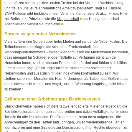
unterstützen schon seit dem ersten Treffen bei der Vor- und Nachbereitung
und freuen uns, eure ehrenamtliche Arbeit zu begleiten“, sagt sie. Unsere
BMV-Kollegin gibt Einblicke in den Verein, erklärt unsere
Struktur
, das Hilfe-
zur-Selbsthilfe-Prinzip sowie die
Mitgliedschaft
als Hausgemeinschaft.
Anschließend verteilt sie
Infoblätter
.
Sorgen wegen hoher Nebenkosten
Viele äußern ihre Sorgen über hohe Mieten und steigende Nebenkosten. Die
Teilnehmenden beklagen die schlechte Erreichbarkeit des
Wohnungsunternehmens – immer wieder müssen die Mieter:innen feststellen,
dass niemand für Schadens- oder Notfälle zur Verfügung steht. Einige
Neumieter:innen, sind mit diesem Problem überfordert und fühlen sich hilflos.
Eine Mieterin sagt: „Es ist unglaublich frustrierend, mit solch hohen
Nebenkosten und zusätzlich mit der Indexmiete konfrontiert zu sein. Wir
stottern schon seit Monaten die Nachforderungen ab, haben das Gefühl, dass
damit etwas nicht stimmt, und Angst, uns die Wohnung langfristig nicht leisten
zu können.“
Gründung einer Arbeitsgruppe Betriebskosten
Glücklicherweise haben sich bereits zwei engagierte Mieter bereit erklärt, die
Betriebskostenabrechnungen zu überprüfen und dabei Auffälligkeiten in einer
Tabelle für alle festzuhalten. Die Gruppe hatte zuvor dazu aufgerufen, die
Abrechnungen zu den Treffen mitzubringen, um so wiederkehrende Fehler
identifizieren und eine Strategie zur Durchsetzung ihrer Rechte überlegen zu