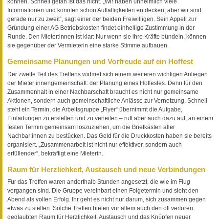
können. Schnell getan ist das nicht. „Wir haben unheimlich viele
Informationen und konnten schon Auffälligkeiten entdecken, aber wir sind
gerade nur zu zweit“, sagt einer der beiden Freiwilligen. Sein Appell zur
Gründung einer AG Betriebskosten findet einhellige Zustimmung in der
Runde. Den Mieter:innen ist klar: Nur wenn sie ihre Kräfte bündeln, können
sie gegenüber der Vermieterin eine starke Stimme aufbauen.
Gemeinsame Planungen und Vorfreude auf ein Hoffest
Der zweite Teil des Treffens widmet sich einem weiteren wichtigen Anliegen
der Mieter:innengemeinschaft: der Planung eines Hoffestes. Denn für den
Zusammenhalt in einer Nachbarschaft braucht es nicht nur gemeinsame
Aktionen, sondern auch gemeinschaftliche Anlässe zur Vernetzung. Schnell
steht ein Termin, die Arbeitsgruppe „Flyer“ übernimmt die Aufgabe,
Einladungen zu erstellen und zu verteilen – ruft aber auch dazu auf, an einem
festen Termin gemeinsam loszuziehen, um die Briefkästen aller
Nachbar:innen zu bestücken. Das Geld für die Druckkosten haben sie bereits
organisiert. „Zusammenarbeit ist nicht nur effektiver, sondern auch
erfüllender“, bekräftigt eine Mieterin.
Raum für Herzlichkeit, Austausch und neue Verbindungen
Für das Treffen waren anderthalb Stunden angesetzt, die wie im Flug
vergangen sind. Die Gruppe vereinbart einen Folgetermin und sieht den
Abend als vollen Erfolg. Ihr geht es nicht nur darum, sich zusammen gegen
etwas zu stellen. Solche Treffen bieten vor allem auch den oft verloren
geglaubten Raum für Herzlichkeit, Austausch und das Knüpfen neuer