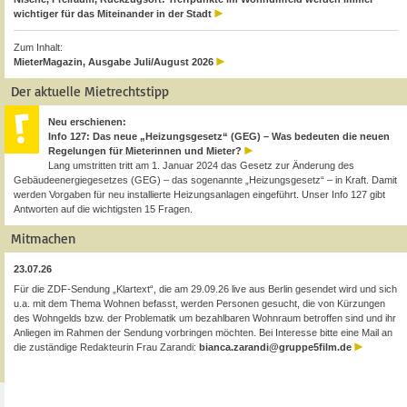
wichtiger für das Miteinander in der Stadt
Zum Inhalt:
MieterMagazin, Ausgabe Juli/August 2026
Der aktuelle Mietrechtstipp
Neu erschienen:
Info 127: Das neue „Heizungsgesetz“ (GEG) – Was bedeuten die neuen
Regelungen für Mieterinnen und Mieter?
Lang umstritten tritt am 1. Januar 2024 das Gesetz zur Änderung des
Gebäudeenergiegesetzes (GEG) – das sogenannte „Heizungsgesetz“ – in Kraft. Damit
werden Vorgaben für neu installierte Heizungsanlagen eingeführt. Unser Info 127 gibt
Antworten auf die wichtigsten 15 Fragen.
Mitmachen
23.07.26
Für die ZDF-Sendung „Klartext“, die am 29.09.26 live aus Berlin gesendet wird und sich
u.a. mit dem Thema Wohnen befasst, werden Personen gesucht, die von Kürzungen
des Wohngelds bzw. der Problematik um bezahlbaren Wohnraum betroffen sind und ihr
Anliegen im Rahmen der Sendung vorbringen möchten. Bei Interesse bitte eine Mail an
die zuständige Redakteurin Frau Zarandi:
bianca.zarandi@gruppe5film.de