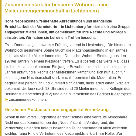
Zusammen stark für besseres Wohnen – eine
Mieter:innengemeinschaft in Lichtenberg
Hohe Nebenkosten, fehlerhafte Abrechnungen und mangelnde
Erreichbarkeit der Vermieterin – in Lichtenberg formiert sich eine Gruppe
engagierter Mieter:innen, um gemeinsam für ihre Rechte und Anliegen
einzutreten. Wir haben sie bei einem Treffen besucht.
Es ist Donnerstag, ein warmer Frühlingsabend in Lichtenberg. Die hinter den
Wohnblock gesunkene Sonne taucht die Plattenbausiedlung in ein sanftes
Licht, als sich die Mieter:innen einer Deutsche-Wohnen-Siedlung aus den
1970er Jahren in einem Kiezladen treffen. Es ist bereits das vierte Mal, dass
sie hier zusammenkommen. Ein junger Bewohner, der schon seit ein paar
Jahren aktiv für die Rechte der Mieter:innen kämpft und sich nun auch für
seine eigene Nachbarschaft stark macht, übernimmt die Moderation. Er
begrüßt alle persönlich und kümmert sich darum, dass jede:r einen Sitzplatz
bekommt. Um kurz nach 18 Uhr sind rund 20 Mieter:innen, eine Kollegin des
Berliner Mietervereins (BMV) und eine Mitarbeiterin des
Berliner Kiezprojekts
zusammengekommen.
Herzlicher Austausch und engagierte Vernetzung
Schon in der Vorstellungsrunde entsteht schnell eine vertraute Atmosphäre.
Nicht nur das Kennenlernen der „Neuen“ steht im Vordergrund, die
Vernetzung unter den bereits bekannten Teilnehmenden ist allen weiterhin
wichtig. Tanja R., die Vertreterin des Kiezprojekts, erklärt ihre Rolle: „Wir