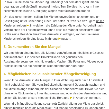
Risiko. Sie müssen die Minderung unbedingt bei dem:der Eigentümer:in
beantragen und die Zustimmung einholen. Tun Sie dies nicht, kann Ihnen
schlimmstenfalls eine Kündigung wegen Mietrückständen drohen.
Um das zu vermeiden, sollten Sie Mängel unverzüglich anzeigen und um
Beseitigung unter Benennung einer Frist bitten. Nutzen Sie dazu gern
unser
Musterschreiben
, in welchem die Zahlung der Miete unter Vorbehalt nach
Verstreichen der Frist erklärt wird, ohne dass die Mängel beseitigt wurden.
Sollte keine Reaktion Ihres:Ihrer Vermieter:in erfolgen, können Sie unser
Musterschreiben für eine letzte Mahnung
nutzen.
3. Dokumentieren Sie den Mangel
Wir empfehlen eindringlich, alle Mängel von Anfang an möglichst präzise zu
dokumentieren. Ein solches Protokoll kann bei gerichtlichen
Auseinandersetzungen wichtig werden. Machen Sie Fotos und Videos oder
protokollieren Sie die Zeitpunkte wiederkehrender Störungen.
4. Möglichkeiten bei ausbleibender Mängelbeseitigung
Wenn Ihr:e Vermieter:in die Mängel in Ihrer Wohnung auch nach Fristablauf
nicht behebt, können Sie vom Zurückbehaltungsrecht Gebrauch machen und
die Miete solange mindern, bis der Schaden behoben wurde. Bevor Sie dies
ohne eine Rückmeldung Ihrer Hausverwaltung oder des:der Vermieters:in tun,
sollten Sie jedoch unsere
mietrechtliche Beratung
in Anspruch nehmen.
Wenn die Mängelbeseitigung sogar trotz Zurückhaltung der Miete ausbleibt,
gibt es rechtlich noch die Möglichkeit, auf Mängelbeseitigung zu klagen oder