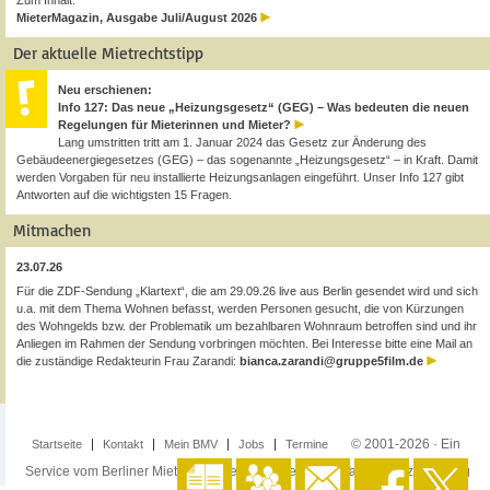
Zum Inhalt:
MieterMagazin, Ausgabe Juli/August 2026
Der aktuelle Mietrechtstipp
Neu erschienen:
Info 127: Das neue „Heizungsgesetz“ (GEG) – Was bedeuten die neuen
Regelungen für Mieterinnen und Mieter?
Lang umstritten tritt am 1. Januar 2024 das Gesetz zur Änderung des
Gebäudeenergiegesetzes (GEG) – das sogenannte „Heizungsgesetz“ – in Kraft. Damit
werden Vorgaben für neu installierte Heizungsanlagen eingeführt. Unser Info 127 gibt
Antworten auf die wichtigsten 15 Fragen.
Mitmachen
23.07.26
Für die ZDF-Sendung „Klartext“, die am 29.09.26 live aus Berlin gesendet wird und sich
u.a. mit dem Thema Wohnen befasst, werden Personen gesucht, die von Kürzungen
des Wohngelds bzw. der Problematik um bezahlbaren Wohnraum betroffen sind und ihr
Anliegen im Rahmen der Sendung vorbringen möchten. Bei Interesse bitte eine Mail an
die zuständige Redakteurin Frau Zarandi:
bianca.zarandi@gruppe5film.de
© 2001-2026 · Ein
Startseite
Kontakt
Mein BMV
Jobs
Termine
Service vom Berliner Mieterverein e.V. ·
Impressum
·
Datenschutzerklärung