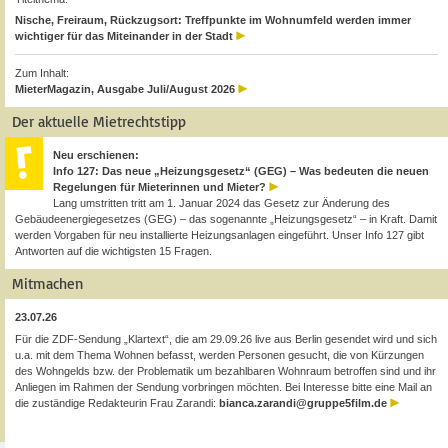
Nische, Freiraum, Rückzugsort: Treffpunkte im Wohnumfeld werden immer
wichtiger für das Miteinander in der Stadt
Zum Inhalt:
MieterMagazin, Ausgabe Juli/August 2026
Der aktuelle Mietrechtstipp
Neu erschienen:
Info 127: Das neue „Heizungsgesetz“ (GEG) – Was bedeuten die neuen
Regelungen für Mieterinnen und Mieter?
Lang umstritten tritt am 1. Januar 2024 das Gesetz zur Änderung des
Gebäudeenergiegesetzes (GEG) – das sogenannte „Heizungsgesetz“ – in Kraft. Damit
werden Vorgaben für neu installierte Heizungsanlagen eingeführt. Unser Info 127 gibt
Antworten auf die wichtigsten 15 Fragen.
Mitmachen
23.07.26
Für die ZDF-Sendung „Klartext“, die am 29.09.26 live aus Berlin gesendet wird und sich
u.a. mit dem Thema Wohnen befasst, werden Personen gesucht, die von Kürzungen
des Wohngelds bzw. der Problematik um bezahlbaren Wohnraum betroffen sind und ihr
Anliegen im Rahmen der Sendung vorbringen möchten. Bei Interesse bitte eine Mail an
die zuständige Redakteurin Frau Zarandi:
bianca.zarandi@gruppe5film.de